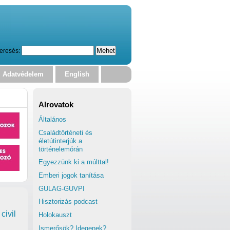
eresés:
Adatvédelem
English
Alrovatok
Általános
Családtörténeti és
életútinterjúk a
történelemórán
Egyezzünk ki a múlttal!
Emberi jogok tanítása
GULAG-GUVPI
Hisztorizás podcast
civil
Holokauszt
Ismerősök? Idegenek?