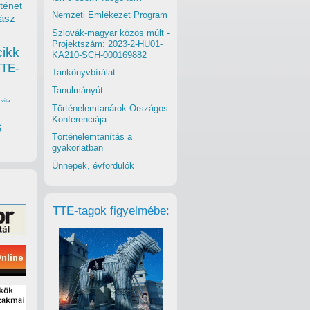
ténet
Nemzeti Emlékezet Program
ász
Szlovák-magyar közös múlt -
Projektszám: 2023-2-HU01-
cikk
KA210-SCH-000169882
TTE-
Tankönyvbírálat
Tanulmányút
vita
Történelemtanárok Országos
Konferenciája
s
Történelemtanítás a
gyakorlatban
Ünnepek, évfordulók
TTE-tagok figyelmébe: