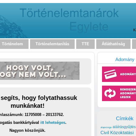
K
Történelem
Történelemtanítás
TTE
Átláthatóság
Adomány
 segíts, hogy folytathassuk
munkánkat!
laszámunk: 11705008 – 20133762.
Címkék
ogatás bankkártyával
itt lehetséges
.
aláírásgyűjtés
alapvizsga
Nagyon köszönjük.
Civil Közoktatási