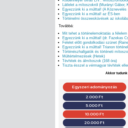
Kolbenheyer olvas LIV.: Mítoszromboló
Látlelet a mítoszokról (Murányi Gábor, 
Egyezzünk ki a múlttal! (A Köznevelés i
Egyezzünk ki a múlttal! az ÉS-ben
Történelmi összeesküvések az iskolába
Továbbá:
Mit tehet a történelemoktatás a félelem
Egyezzünk ki a múlttal! (dr. Fazekas 
Felelet előtt gondolkodási szünet (Rai
Egyezzünk ki a múlttal! Trianon történe
Történészhallgatók és történeti mítosz
Múltértelmezések (Hetek)
Tévhitek és álmítoszok (168 óra)
Tiszta ésszel a vérmagyar tévhitek ellen
Akkor tudunk d