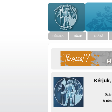
Címlap
Hírek
Tallózó
Kérjük,
Szám
A tám