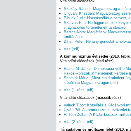
Vitaindító előadások
Szakály Sándor: Magyarország a másod
Ungváry Krisztián: Magyarország szere
Pihurik Judit: Hozzászólás a nemzet, a
Szarvas Rita: Ne fogjon senki könny
világháborús történetének tanításáról
Baracs Nóra: Meglátások Magyarország
tanításához
Bihari Péter: Néhány gondolat a holoka
Vita (pdf)
A kommunizmus évtizedei (2010. februá
Vitaindító előadások (első rész)
Rainer M. János: Demokrácia volt-e Ma
Rákosi-korszak átmenetének kérdése (
Schmidt Mária: „Most majd mindent úg
kiépülése Magyarországon (pdf)
Vita (1. rész, pdf)
Vitaindító előadások (második rész)
Valuch Tibor: Közelítés a Kádár-kori mí
Ujvári Pál: A kommunizmus évtizedei 
F. Tóth Zoltán: A Kádár-korszak „mítosza
Vita (2. rész, pdf)
Társadalom és múltszemlélet (2010. má