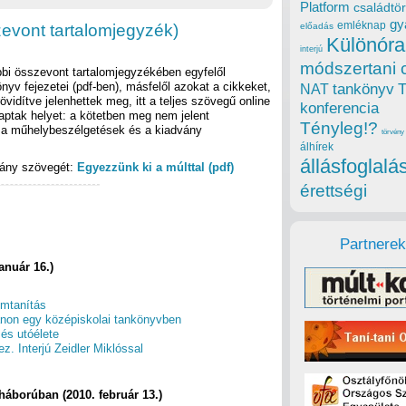
Platform
családtör
gy
emléknap
zevont tartalomjegyzék)
előadás
Különóra
interjú
módszertani 
bbi összevont tartalomjegyzékében egyfelől
yv fejezetei (pdf-ben), másfelől azokat a cikkeket,
tankönyv
NAT
övidítve jelenhettek meg, itt a teljes szövegű online
konferencia
aptak helyet: a kötetben meg nem jelent
Tényleg!?
 a műhelybeszélgetések és a kiadvány
törvény
álhírek
állásfoglalá
vány szövegét:
Egyezzünk ki a múlttal (pdf)
érettségi
Partnerek
anuár 16.)
emtanítás
anon egy középiskolai tankönyvben
és utóélete
. Interjú Zeidler Miklóssal
áborúban (2010. február 13.)