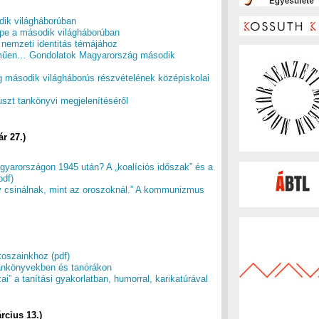
ik világháborúban
pe a második világháborúban
 nemzeti identitás témájához
elműen… Gondolatok Magyarország második
 második világháborús részvételének középiskolai
uszt tankönyvi megjelenítéséről
r 27.)
gyarországon 1945 után? A „koalíciós időszak” és a
pdf)
y csinálnak, mint az oroszoknál.” A kommunizmus
toszainkhoz (pdf)
tankönyvekben és tanórákon
i” a tanítási gyakorlatban, humorral, karikatúrával
rcius 13.)