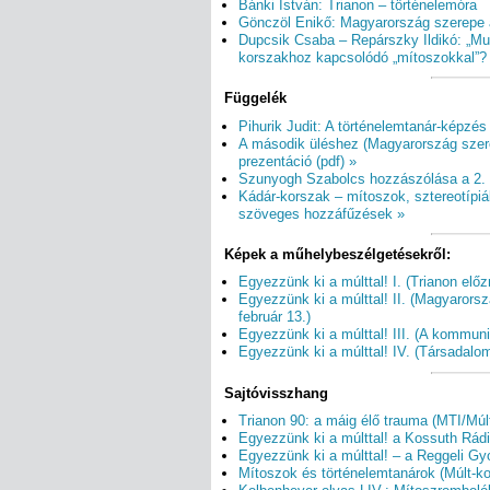
Bánki István: Trianon – történelemóra
Gönczöl Enikő: Magyarország szerepe 
Dupcsik Csaba – Repárszky Ildikó: „Mun
korszakhoz kapcsolódó „mítoszokkal”? K
Függelék
Pihurik Judit: A történelemtanár-képz
A második üléshez (Magyarország szer
prezentáció (pdf) »
Szunyogh Szabolcs hozzászólása a 2. 
Kádár-korszak – mítoszok, sztereotípiá
szöveges hozzáfűzések »
Képek a műhelybeszélgetésekről:
Egyezzünk ki a múlttal! I. (Trianon előz
Egyezzünk ki a múlttal! II. (Magyarors
február 13.)
Egyezzünk ki a múlttal! III. (A kommuni
Egyezzünk ki a múlttal! IV. (Társadalo
Sajtóvisszhang
Trianon 90: a máig élő trauma (MTI/Múlt
Egyezzünk ki a múlttal! a Kossuth Rádi
Egyezzünk ki a múlttal! – a Reggeli Gy
Mítoszok és történelemtanárok (Múlt-ko