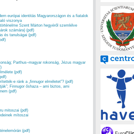
ern európai identitás Magyarországon és a fiatalok
való viszonya
 történelme Szent Márton hegyéről szemlélve
árok számára) (pdf)
 és tanulságai (pdf)
pdf)
konság; Parthus–magyar rokonság, Jézus magyar
)
lmélete (pdf)
pdf)
tették-e ránk a „finnugor elméletet”? (pdf)
tják”; Finnugor őshaza – ami biztos, ami
nem (pdf)
u mitoszai (pdf)
edeinek mítoszai
ténelemórán (pdf)