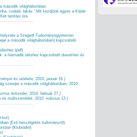
a második világháborúban
ka, család, lakás.” Mit kezdjünk egyes a Kádár-
ét tanítási óra
és helyzete a Szegedi Tudományegyetemen
epe a második világháborúban) kapcsolódó
üléshez (pdf)
k: a harmadik üléshez kapcsolódó diavetítés és
ményei és utóélete; 2010. január 16.)
zág szerepe a második világháborúban; 2010.
zmus évtizedei; 2010. február 27.)
m és múltszemlélet; 2010. március 13.)
-kor)
óban (Esti beszélgetés tudományról)
orsban (Klubrádió)
r)