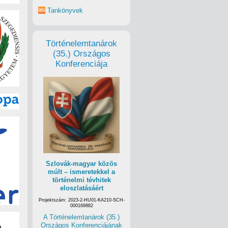
Tankönyvek
Történelemtanárok
(35.) Országos
Konferenciája
Szlovák-magyar közös
múlt – ismeretekkel a
történelmi tévhitek
eloszlatásáért
Projektszám: 2023-2-HU01-KA210-SCH-
000169882
A Történelemtanárok (35.)
Országos Konferenciájának