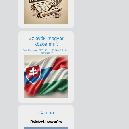
Szlovák-magyar
közös múlt
Projektszám: 2023-2-HU01-KA210-SCH-
000169882
Galéria
Rákóczi-lovastúra