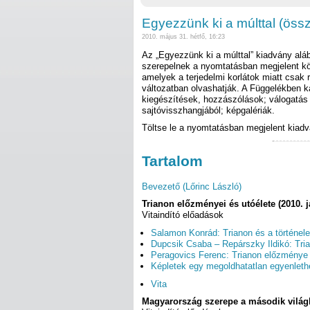
Egyezzünk ki a múlttal (öss
2010. május 31. hétfő, 16:23
Az „Egyezzünk ki a múlttal” kiadvány alá
szerepelnek a nyomtatásban megjelent kön
amelyek a terjedelmi korlátok miatt csak r
változatban olvashatják. A Függelékben k
kiegészítések, hozzászólások; válogatás
sajtóvisszhangjából; képgalériák.
Töltse le a nyomtatásban megjelent kiad
Tartalom
Bevezető (Lőrinc László)
Trianon előzményei és utóélete (2010. j
Vitaindító előadások
Salamon Konrád: Trianon és a történel
Dupcsik Csaba – Repárszky Ildikó: Tri
Peragovics Ferenc: Trianon előzménye 
Képletek egy megoldhatatlan egyenlethez
Vita
Magyarország szerepe a második világh