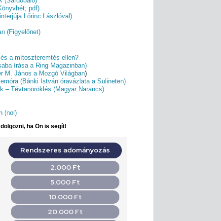
k (Sárdobáló)
Könyvhét; pdf)
nterjúja Lőrinc Lászlóval)
n (Figyelőnet)
 és a mítoszteremtés ellen?
Csaba írása a Ring Magazinban)
ner M. János a Mozgó Világban
)
lemóra (Bánki István óravázlata a Sulineten)
ok – Tévtanöröklés (Magyar Narancs)
 (nol)
olgozni, ha Ön is segít!