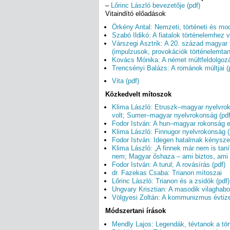
–
Lőrinc László bevezetője (pdf)
Vitaindító előadások
Örkény Antal: Nemzeti, történeti és mod
Szabó Ildikó: A fiatalok történelemhez 
Várszegi Asztrik: A 20. század magyar
(impulzusok, provokációk történelemtan
Kovács Mónika: A német múltfeldolgozás
Trencsényi Balázs: A románok múltjai (
Vita (pdf)
Közkedvelt mítoszok
Klima László: Etruszk–magyar nyelvro
volt; Sumer–magyar nyelvrokonság (pdf
Fodor István: A hun–magyar rokonság e
Klima László: Finnugor nyelvrokonság (
Fodor István: Idegen hatalmak kényszerí
Klima László: „A finnek már nem is taní
nem; Magyar őshaza – ami biztos, ami 
Fodor István: A turul; A rovásírás (pdf)
dr. Fazekas Csaba: Trianon mítoszai
Lőrinc László: Trianon és a zsidók (pdf)
Ungvary Krisztian: A masodik vilaghabor
Völgyesi Zoltán: A kommunizmus évtiz
Módszertani írások
Mendly Lajos: Legendák, tévtanok a tör