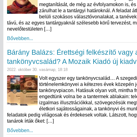
megtanítását, de még az évfolyamokon is, és
zárulhat le a tantárgyi határoknál. A feladat át
belüli szokásos választóvonalakat, a tanéve
távú, és az egyes tantárgyaknál szélesebb körű tervezést, 
nevelőtestületen […]
Bővebben...
Bárány Balázs: Érettségi felkészítő vagy a
tankönyvcsalád? A Mozaik Kiadó új kiadv
2022. október 30. vasárnap, 18:18
Volt egyszer egy tankönyvcsalád… A szeged
történelemkönyvei a kétezres évek közepén 
tankönyvpiacon. Hatásuk olyan volt, mintha fr
engedtünk volna be a tantermek ablakain: tel
izgalmas illusztrációkkal, szövegezésük megf
életkori sajátosságainak, a tankönyvi és mun
feladatok pedig világosak és érdekesek voltak. Látszott, ho
tanárok írták őket: […]
Bővebben...