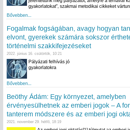
jelentettünk meg pályázatot, amelyre a témával k
gyakorlatokat”, szakmai metodikai cikkeket vártun
Bővebben...
Fogalmak fogságában, avagy hogyan tan
elvont, gyerekek számára sokszor érthet
történelmi szakkifejezéseket
2022. június 16. csütörtök, 10:21
Pályázati felhívás jó
gyakorlatokra
Bővebben...
Beöthy Ádám: Egy környezet, amelyben
érvényesülhetnek az emberi jogok – A ford
tanterem módszere és az emberi jogi okt
2021. november 29. hétfő, 18:19
Az emberi jogi oktatás[1] túlmutat az emberi 