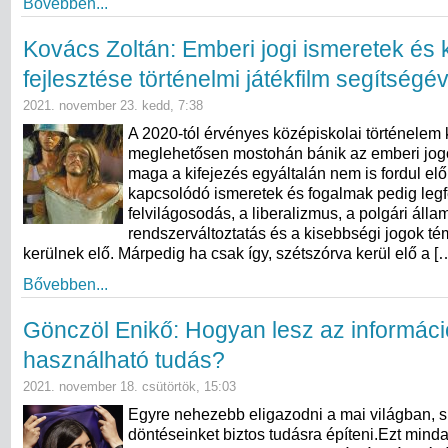
Bővebben...
Kovács Zoltán: Emberi jogi ismeretek és
fejlesztése történelmi játékfilm segítségév
2021. november 23. kedd, 7:38
A 2020-tól érvényes középiskolai történelem 
meglehetősen mostohán bánik az emberi jogo
maga a kifejezés egyáltalán nem is fordul el
kapcsolódó ismeretek és fogalmak pedig legf
felvilágosodás, a liberalizmus, a polgári állam
rendszerváltoztatás és a kisebbségi jogok té
kerülnek elő. Márpedig ha csak így, szétszórva kerül elő a [
Bővebben...
Gönczöl Enikő: Hogyan lesz az informáci
használható tudás?
2021. november 18. csütörtök, 15:03
Egyre nehezebb eligazodni a mai világban, 
döntéseinket biztos tudásra építeni.Ezt mind