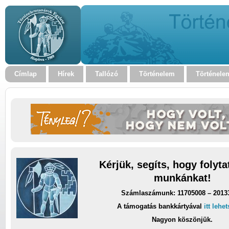
Címlap
Hírek
Tallózó
Történelem
Történele
Kérjük, segíts, hogy folyt
munkánkat!
Számlaszámunk: 11705008 – 2013
A támogatás bankkártyával
itt lehe
Nagyon köszönjük.