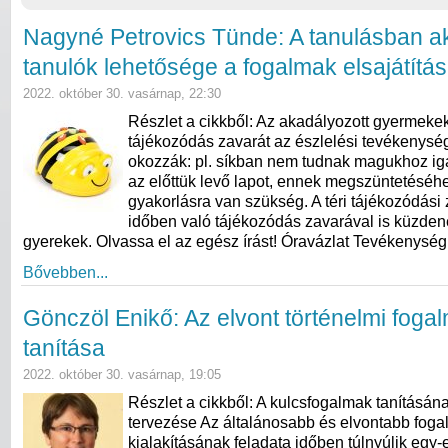
Nagyné Petrovics Tünde: A tanulásban a
tanulók lehetősége a fogalmak elsajátítá
2022. október 30. vasárnap, 22:30
Részlet a cikkből: Az akadályozott gyermekekn
tájékozódás zavarát az észlelési tevékenység
okozzák: pl. síkban nem tudnak magukhoz igaz
az előttük levő lapot, ennek megszüntetéséh
gyakorlásra van szükség. A téri tájékozódási 
időben való tájékozódás zavarával is küzden
gyerekek. Olvassa el az egész írást! Óravázlat Tevékenysé
Bővebben...
Gönczöl Enikő: Az elvont történelmi foga
tanítása
2022. október 30. vasárnap, 19:05
Részlet a cikkből: A kulcsfogalmak tanításána
tervezése Az általánosabb és elvontabb fog
kialakításának feladata időben túlnyúlik egy