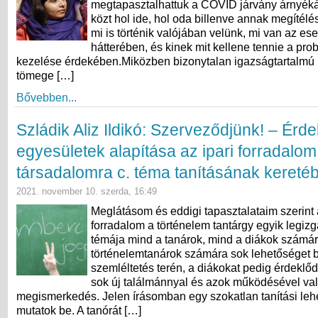
megtapasztalhattuk a COVID járvány árnyék
közt hol ide, hol oda billenve annak megítélé
mi is történik valójában velünk, mi van az e
hátterében, és kinek mit kellene tennie a pro
kezelése érdekében.Miközben bizonytalan igazságtartalmú 
tömege […]
Bővebben...
Szládik Aliz Ildikó: Szerveződjünk! – Érd
egyesületek alapítása az ipari forradalom
társadalomra c. téma tanításának kereté
2021. november 10. szerda, 16:49
Meglátásom és eddigi tapasztalataim szerint 
forradalom a történelem tantárgy egyik legi
témája mind a tanárok, mind a diákok számár
történelemtanárok számára sok lehetőséget bi
szemléltetés terén, a diákokat pedig érdeklődé
sok új találmánnyal és azok működésével va
megismerkedés. Jelen írásomban egy szokatlan tanítási leh
mutatok be. A tanórát […]