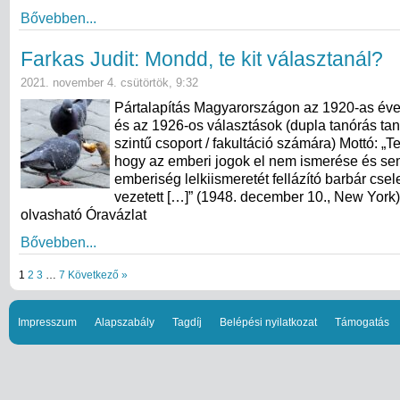
Bővebben...
Farkas Judit: Mondd, te kit választanál?
2021. november 4. csütörtök, 9:32
Pártalapítás Magyarországon az 1920-as éve
és az 1926-os választások (dupla tanórás ta
szintű csoport / fakultáció számára) Mottó: „Tek
hogy az emberi jogok el nem ismerése és s
emberiség lelkiismeretét fellázító barbár cs
vezetett […]” (1948. december 10., New York) A
olvasható Óravázlat
Bővebben...
1
2
3
…
7
Következő »
Impresszum
Alapszabály
Tagdíj
Belépési nyilatkozat
Támogatás