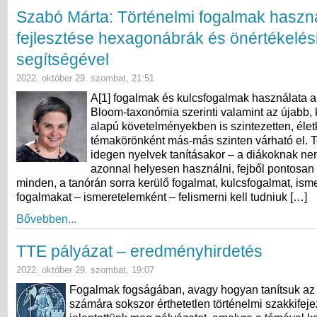
Szabó Márta: Történelmi fogalmak haszn
fejlesztése hexagonábrák és önértékelés
segítségével
2022. október 29. szombat, 21:51
A[1] fogalmak és kulcsfogalmak használata
Bloom-taxonómia szerinti valamint az újabb,
alapú követelményekben is szintezetten, élet
témakörönként más-más szinten várható el. T
idegen nyelvek tanításakor – a diákoknak n
azonnal helyesen használni, fejből pontosan 
minden, a tanórán sorra kerülő fogalmat, kulcsfogalmat, ism
fogalmakat – ismeretelemként – felismerni kell tudniuk […]
Bővebben...
TTE pályázat – eredményhirdetés
2022. október 29. szombat, 19:07
Fogalmak fogságában, avagy hogyan tanítsuk az 
számára sokszor érthetetlen történelmi szakkifej