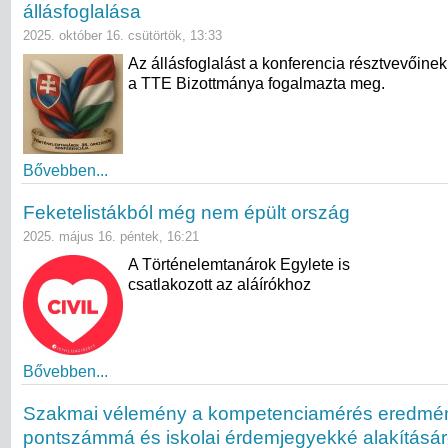
állásfoglalása
2025. október 16. csütörtök, 13:33
Az állásfoglalást a konferencia résztvevőine
a TTE Bizottmánya fogalmazta meg.
Bővebben...
Feketelistákból még nem épült ország
2025. május 16. péntek, 16:21
A Történelemtanárok Egylete is
csatlakozott az aláírókhoz
Bővebben...
Szakmai vélemény a kompetenciamérés eredmé
pontszámmá és iskolai érdemjegyekké alakításár