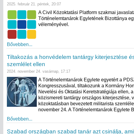
2025. február 21. péntek, 20:07
A Civil Közoktatási Platform szakmai javaslat
Történelemtanárok Egyletének Bizottánya eg
véleményével.
Bővebben...
Tiltakozás a honvédelem tantárgy kiterjesztése és 
szemlélet ellen
2024. november 24. vasárnap, 17:17
A Történelemtanárok Egylete egyetért a PD
Kongresszusával, tiltakozunk a Kormány Ho
Nevelési és Oktatási Keretstratégiája ellen,
közismereti tantárgy országos kiterjesztése, 
közoktatásban bevezetett militarista szemléle
november 24. A Történelemtanárok Egylete 
Bővebben...
Szabad országban szabad tanár azt csinálja, am