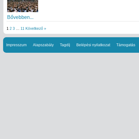
Bővebben...
1
2
3
…
11
Következő »
Impresszum
Alapszabály
Tagdíj
Belépési nyilatkozat
Támogatás