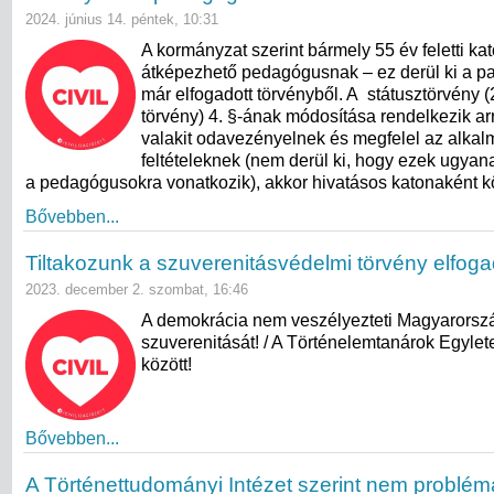
2024. június 14. péntek, 10:31
A kormányzat szerint bármely 55 év feletti k
átképezhető pedagógusnak – ez derül ki a pa
már elfogadott törvényből. A státusztörvény (2
törvény) 4. §-ának módosítása rendelkezik ar
valakit odavezényelnek és megfelel az alkal
feltételeknek (nem derül ki, hogy ezek ugyan
a pedagógusokra vonatkozik), akkor hivatásos katonaként k
Bővebben...
Tiltakozunk a szuverenitásvédelmi törvény elfoga
2023. december 2. szombat, 16:46
A demokrácia nem veszélyezteti Magyarorsz
szuverenitását! / A Történelemtanárok Egylete
között!
Bővebben...
A Történettudományi Intézet szerint nem problém