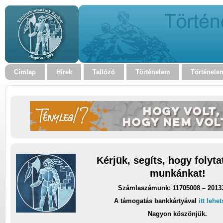
Címlap
Hírek
Tallózó
Történelem
Történele
Kérjük, segíts, hogy folyt
munkánkat!
Számlaszámunk: 11705008 – 2013
A támogatás bankkártyával
itt lehe
Nagyon köszönjük.