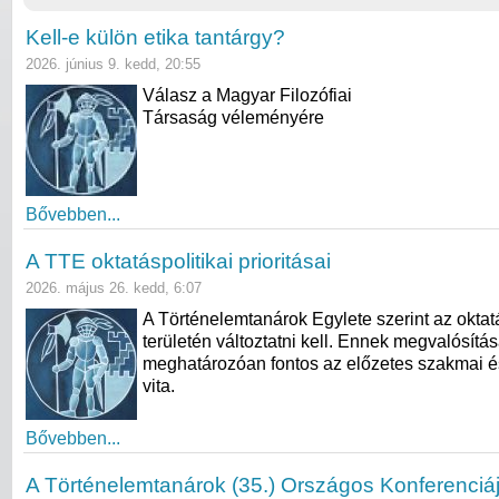
Kell-e külön etika tantárgy?
2026. június 9. kedd, 20:55
Válasz a Magyar Filozófiai
Társaság véleményére
Bővebben...
A TTE oktatáspolitikai prioritásai
2026. május 26. kedd, 6:07
A Történelemtanárok Egylete szerint az oktat
területén változtatni kell. Ennek megvalósítá
meghatározóan fontos az előzetes szakmai é
vita.
Bővebben...
A Történelemtanárok (35.) Országos Konferenciá