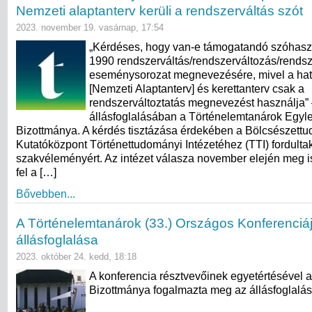
Nemzeti alaptanterv kerüli a rendszerváltás szót
2023. november 19. vasárnap, 17:54
„Kérdéses, hogy van-e támogatandó szóhasz
1990 rendszerváltás/rendszerváltozás/rendsz
eseménysorozat megnevezésére, mivel a ha
[Nemzeti Alaptanterv] és kerettanterv csak a
rendszerváltoztatás megnevezést használja” –
állásfoglalásában a Történelemtanárok Egyl
Bizottmánya. A kérdés tisztázása érdekében a Bölcsészett
Kutatóközpont Történettudományi Intézetéhez (TTI) fordult
szakvéleményért. Az intézet válasza november elején meg is
fel a […]
Bővebben...
A Történelemtanárok (33.) Országos Konferenciá
állásfoglalása
2023. október 24. kedd, 18:18
A konferencia résztvevőinek egyetértésével 
Bizottmánya fogalmazta meg az állásfoglalás