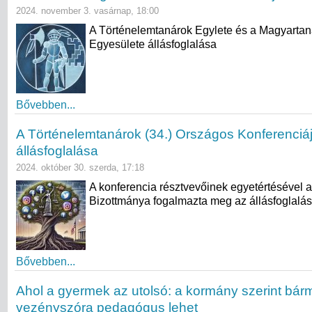
2024. november 3. vasárnap, 18:00
A Történelemtanárok Egylete és a Magyartan
Egyesülete állásfoglalása
Bővebben...
A Történelemtanárok (34.) Országos Konferenciá
állásfoglalása
2024. október 30. szerda, 17:18
A konferencia résztvevőinek egyetértésével 
Bizottmánya fogalmazta meg az állásfoglalás
Bővebben...
Ahol a gyermek az utolsó: a kormány szerint bár
vezényszóra pedagógus lehet