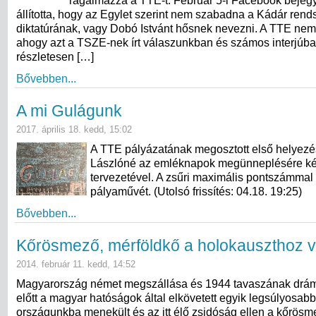
rágalmazza a TTE-t. Február 5-i Facebook bejeg
állította, hogy az Egylet szerint nem szabadna a Kádár rend
diktatúrának, vagy Dobó Istvánt hősnek nevezni. A TTE nem á
ahogy azt a TSZE-nek írt válaszunkban és számos interjúb
részletesen […]
Bővebben...
A mi Gulágunk
2017. április 18. kedd, 15:02
A TTE pályázatának megosztott első helyezés
Lászlóné az emléknapok megünneplésére kész
tervezetével. A zsűri maximális pontszámmal 
pályaművét. (Utolsó frissítés: 04.18. 19:25)
Bővebben...
Kőrösmező, mérföldkő a holokauszthoz v
2014. február 11. kedd, 14:52
Magyarország német megszállása és 1944 tavaszának drá
előtt a magyar hatóságok által elkövetett egyik legsúlyosabb
országunkba menekült és az itt élő zsidóság ellen a kőrösm