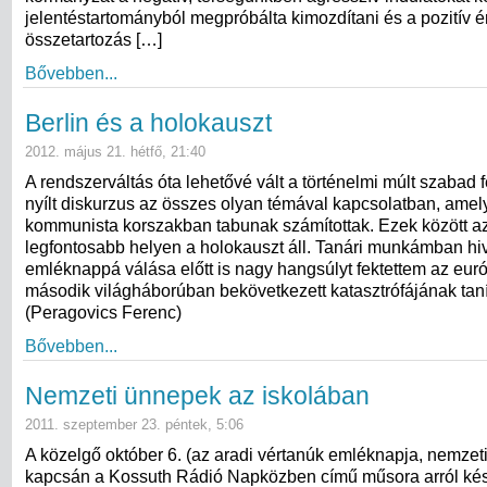
jelentéstartományból megpróbálta kimozdítani és a pozitív é
összetartozás […]
Bővebben...
Berlin és a holokauszt
2012. május 21. hétfő, 21:40
A rendszerváltás óta lehetővé vált a történelmi múlt szabad 
nyílt diskurzus az összes olyan témával kapcsolatban, amel
kommunista korszakban tabunak számítottak. Ezek között a
legfontosabb helyen a holokauszt áll. Tanári munkámban hiv
emléknappá válása előtt is nagy hangsúlyt fektettem az eur
második világháborúban bekövetkezett katasztrófájának taní
(Peragovics Ferenc)
Bővebben...
Nemzeti ünnepek az iskolában
2011. szeptember 23. péntek, 5:06
A közelgő október 6. (az aradi vértanúk emléknapja, nemzet
kapcsán a Kossuth Rádió Napközben című műsora arról kész