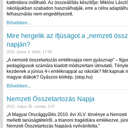
kattintásra indítható. Az összeállítás készítője: Miklósi Lászl
iskolájukban szabadon használhatják, erre a célra adaptálha
felhasználás nem engedélyezett.
Bővebben...
Mire hergelik az ifjúságot a „nemzeti öss
napján?
2012. június 4. hétfő, 17:08
„A nemzeti összetartozás emléknapja nem gyásznap” – figye
pedagógusok számára kiadott módszertani útmutató. Tényl
kezdenek a június 4-i emléknappal az iskolák? Mit kapnak 
magyar diákok? Gyászos körkép. (stop.hu)
Bővebben...
Nemzeti Összetartozás Napja
2012. május 30. szerda, 5:07
„A Magyar Országgyűlés 2010. évi XLV. törvénye a Nemzeti
melletti tanúságtételről, a trianoni tragédiára emlékezve, jún
Nemzeti Összetartozás Napjává nyilvánította.”