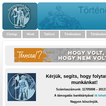
Címlap
Hírek
Tallózó
Történelem
Történele
Kérjük, segíts, hogy folyt
munkánkat!
Számlaszámunk: 11705008 – 2013
A támogatás bankkártyával
itt lehe
Nagyon köszönjük.