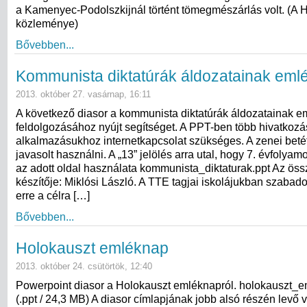
a Kamenyec-Podolszkijnál történt tömegmészárlás volt. (A
közleménye)
Bővebben...
Kommunista diktatúrák áldozatainak eml
2013. október 27. vasárnap, 16:11
A következő diasor a kommunista diktatúrák áldozatainak 
feldolgozásához nyújt segítséget. A PPT-ben több hivatkozás
alkalmazásukhoz internetkapcsolat szükséges. A zenei beté
javasolt használni. A „13” jelölés arra utal, hogy 7. évfolyamo
az adott oldal használata kommunista_diktaturak.ppt Az össz
készítője: Miklósi László. A TTE tagjai iskolájukban szabad
erre a célra […]
Bővebben...
Holokauszt emléknap
2013. október 24. csütörtök, 12:40
Powerpoint diasor a Holokauszt emléknapról. holokauszt_e
(.ppt / 24,3 MB) A diasor címlapjának jobb alsó részén levő