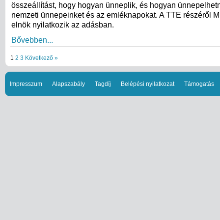
összeállítást, hogy hogyan ünneplik, és hogyan ünnepelhetn
nemzeti ünnepeinket és az emléknapokat. A TTE részéről Mi
elnök nyilatkozik az adásban.
Bővebben...
1
2
3
Következő »
Impresszum
Alapszabály
Tagdíj
Belépési nyilatkozat
Támogatás