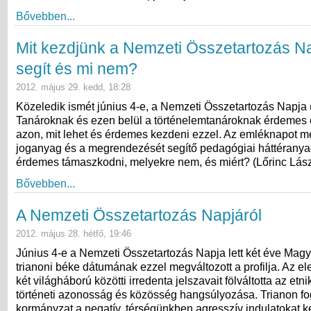
Bővebben...
Mit kezdjünk a Nemzeti Összetartozás N
segít és mi nem?
2012. május 29. kedd, 18:28
Közeledik ismét június 4-e, a Nemzeti Összetartozás Napja
Tanároknak és ezen belül a történelemtanároknak érdemes
azon, mit lehet és érdemes kezdeni ezzel. Az emléknapot 
joganyag és a megrendezését segítő pedagógiai háttéranya
érdemes támaszkodni, melyekre nem, és miért? (Lőrinc Lász
Bővebben...
A Nemzeti Összetartozás Napjáról
2012. május 28. hétfő, 19:46
Június 4-e a Nemzeti Összetartozás Napja lett két éve Mag
trianoni béke dátumának ezzel megváltozott a profilja. Az e
két világháború közötti irredenta jelszavait fölváltotta az etnik
történeti azonosság és közösség hangsúlyozása. Trianon fo
kormányzat a negatív, térségünkben agresszív indulatokat k