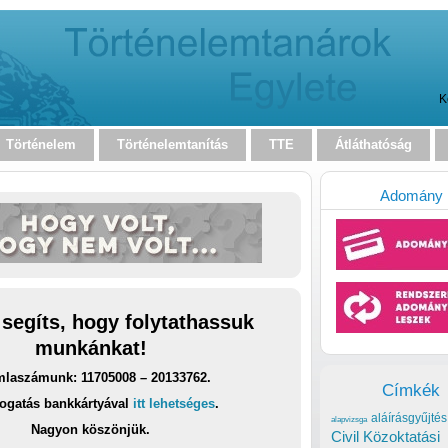
K
Történelem
Történelemtanítás
TTE
Átláthatóság
Adomány
 segíts, hogy folytathassuk
munkánkat!
laszámunk: 11705008 – 20133762.
Címkék
ogatás bankkártyával
itt lehetséges
.
aláírásgyűjtés
alapvizsga
Nagyon köszönjük.
Civil Közoktatási