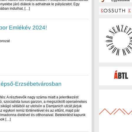
nyekbe járó diákok is adhatnak le pályázatot. Egy
iában indulhat, […]
bor Emlékév 2024!
orozat
özépső-Erzsébetvárosban
ítés: A résztvevők nagy száma miatt a jelentkezést
ó, szocialista luxus garzon, a megszökött operaénekes
sikágó sétáiból az utolsón a Damjanich utcát járjuk
egykori remíz történetével és az eltűnt, majd pár
rimadonna életével és otthonaival. Betekintést kapunk
nok […]