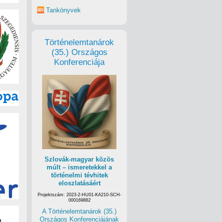
Tankönyvek
Történelemtanárok
(35.) Országos
Konferenciája
Szlovák-magyar közös
múlt – ismeretekkel a
történelmi tévhitek
eloszlatásáért
Projektszám: 2023-2-HU01-KA210-SCH-
000169882
A Történelemtanárok (35.)
Országos Konferenciájának