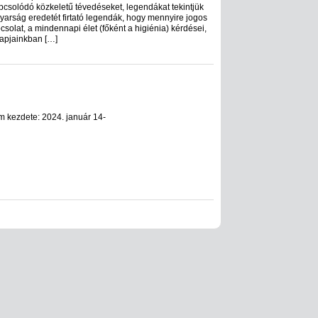
csolódó közkeletű tévedéseket, legendákat tekintjük
yarság eredetét firtató legendák, hogy mennyire jogos
csolat, a mindennapi élet (főként a higiénia) kérdései,
napjainkban […]
m kezdete: 2024. január 14-