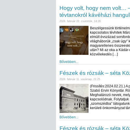
Hogy volt, hogy nem volt… –
tévtanokról kávéházi hangul
2024. február 22. csütörtök, 14:26
Beszélgessünk történelmi
kapcsolatos tévhitek Már
elmúlt évszázad sorsford
világháborúk „csak úgy” 
magyarellenes összeesküv
után? Mi az oka a Kádár-
közvélekedés […]
Bővebben...
Fészek és rózsák – séta K
2024. február 11. vasárnap, 21:25
(Frissítés:2024.02.21.) A
Szabó Ervin Könyvtár. Ró
Meghatározó nevek, mely
kapcsolódnak. Folytatjuk 
„szomszédba” látogatunk e
kerületi önkormányzat tá
Bővebben...
Fészek és rózsák – séta K