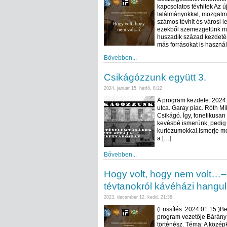
kapcsolatos tévhitek Az új
találmányokkal, mozgalm
számos tévhit és városi 
ezekből szemezgetünk maj
huszadik század kezdetéig
más forrásokat is használ
Bővebben...
Csikágózzunk együtt 3.
2024. január 15. hétfő, 8:22
A program kezdete: 2024.
utca. Garay piac. Róth M
Csikágó. Így, fonetikusan
kevésbé ismerünk, pedig t
kuriózumokkal.Ismerje meg
a […]
Bővebben...
Hogy volt, hogy nem volt…– 
tévtanokról kávéházi hangul
2023. december 12. kedd, 21:38
(Frissítés: 2024.01.15.)
program vezetője Bárány 
történész. Téma: A középk