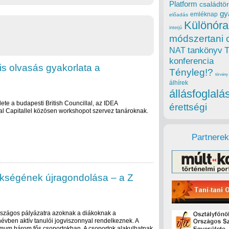
Platform
családtör
gy
emléknap
előadás
Különóra
interjú
módszertani 
tankönyv
NAT
konferencia
lis olvasás gyakorlata a
Tényleg!?
törvény
álhírek
állásfoglalá
te a budapesti British Councillal, az IDEA
érettségi
cal Capitallel közösen workshopot szervez tanároknak.
Partnerek
ökségének újragondolása – a Z
rszágos pályázatra azoknak a diákoknak a
névben aktív tanulói jogviszonnyal rendelkeznek. A
mum három fős csoportokban. A csoportok alakulhatnak