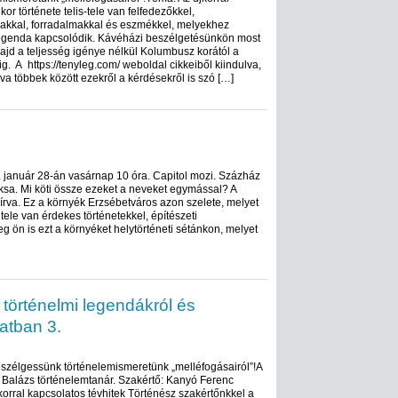
kor története telis-tele van felfedezőkkel,
akkal, forradalmakkal és eszmékkel, melyekhez
legenda kapcsolódik. Kávéházi beszélgetésünkön most
d a teljesség igénye nélkül Kolumbusz korától a
. A https://tenyleg.com/ weboldal cikkeiből kiindulva,
va többek között ezekről a kérdésekről is szó […]
 január 28-án vasárnap 10 óra. Capitol mozi. Százház
iksa. Mi köti össze ezeket a neveket egymással? A
 írva. Ez a környék Erzsébetváros azon szelete, melyet
ele van érdekes történetekkel, építészeti
 ön is ezt a környéket helytörténeti sétánkon, melyet
történelmi legendákról és
atban 3.
Beszélgessünk történelemismeretünk „melléfogásairól”!A
Balázs történelemtanár. Szakértő: Kanyó Ferenc
orral kapcsolatos tévhitek Történész szakértőnkkel a