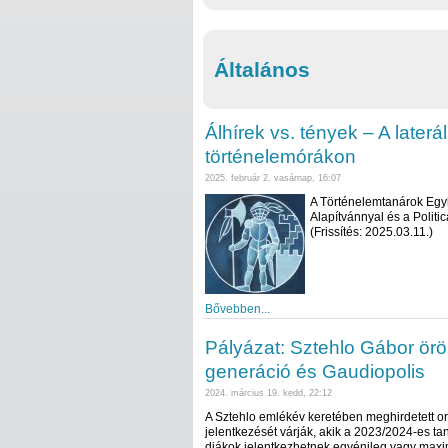
Általános
Álhírek vs. tények – A laterá
történelemórákon
2025. február 2. vasárnap, 16:07
A Történelemtanárok Egyle
Alapítvánnyal és a Politi
(Frissítés: 2025.03.11.)
Bővebben...
Pályázat: Sztehlo Gábor ör
generáció és Gaudiopolis
2024. március 19. kedd, 22:12
A Sztehlo emlékév keretében meghirdetett o
jelentkezését várják, akik a 2023/2024-es ta
diákok jelentkezhetnek egyénileg vagy maxi