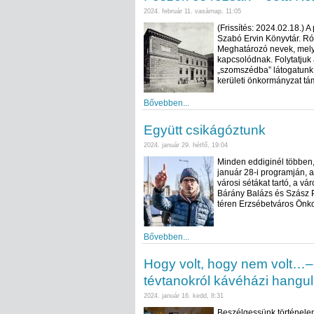
2024. február 11. vasárnap, 11:05
(Frissítés: 2024.02.18.) 
Szabó Ervin Könyvtár. Ró
Meghatározó nevek, mely
kapcsolódnak. Folytatjuk 
„szomszédba” látogatunk e
kerületi önkormányzat tá
Bővebben...
Együtt csikágóztunk
2024. január 29. hétfő, 19:04
Minden eddiginél többen,
január 28-i programján, 
városi sétákat tartó, a váro
Bárány Balázs és Szász P
téren Erzsébetváros Önko
Bővebben...
Hogy volt, hogy nem volt…– 
tévtanokról kávéházi hangul
2024. január 16. kedd, 8:31
Beszélgessünk történelem