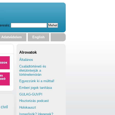
eresés:
Adatvédelem
English
Alrovatok
Általános
Családtörténeti és
életútinterjúk a
történelemórán
Egyezzünk ki a múlttal!
Emberi jogok tanítása
GULAG-GUVPI
Hisztorizás podcast
civil
Holokauszt
Ismerősök? Idegenek?