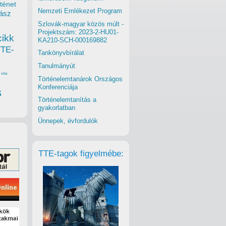
ténet
Nemzeti Emlékezet Program
ász
Szlovák-magyar közös múlt -
Projektszám: 2023-2-HU01-
cikk
KA210-SCH-000169882
TTE-
Tankönyvbírálat
Tanulmányút
vita
Történelemtanárok Országos
Konferenciája
s
Történelemtanítás a
gyakorlatban
Ünnepek, évfordulók
TTE-tagok figyelmébe: