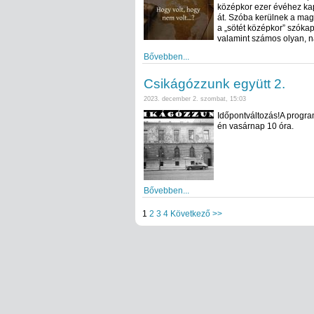
középkor ezer évéhez kap
át. Szóba kerülnek a mag
a „sötét középkor” szókap
valamint számos olyan, 
Bővebben...
Csikágózzunk együtt 2.
2023. december 2. szombat, 15:03
Időpontváltozás!A progra
én vasárnap 10 óra.
Bővebben...
1
2
3
4
Következő >>