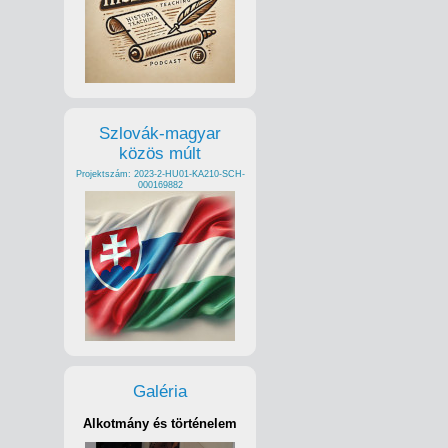
Szlovák-magyar
közös múlt
Projektszám: 2023-2-HU01-KA210-SCH-
000169882
Galéria
Alkotmány és történelem