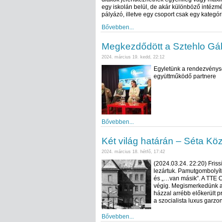
egy iskolán belül, de akár különböző intézmé
pályázó, illetve egy csoport csak egy kategór
Bővebben...
Megkezdődött a Sztehlo Gá
2024. március 19. kedd, 22:12
Egyletünk a rendezvénys
együttműködő partnere
Bővebben...
Két világ határán – Séta K
2024. március 18. hétfő, 17:42
(2024.03.24. 22:20) Friss
lezártuk. Pamutgombolyít
és „…van másik”. A TTE C
végig. Megismerkedünk az 
házzal arrébb előkerült p
a szocialista luxus garzo
Bővebben...