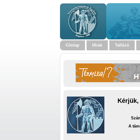
Címlap
Hírek
Tallózó
Kérjük,
Szám
A tám