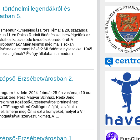
 történelmi legendákról és
atban 5.
smeretünk „melléfogásairól”! Téma: a 20. századdal
cius 11-én Paksa Rudolf történésszel beszélgetünk az
ulóihoz kapcsolódó tévedések eredetéről. A
kirobbannak? Miért tekintik még ma is sokan
ésnek a trianoni békét? Mi történt a nyilasokkal 1945
nosztalgiának? És úgy általában: a modern
özépső-Erzsébetvárosban 2.
 program kezdete: 2024. február 25-én vasárnap 10 óra.
zsák tere. Pesti Magyar Színház. Rejtő Jenő.
ek mind Középső-Erzsébetváros történetéhez
a TTE nagy sikerű Csikágó-sétáját, s ezúttal a
l. Ismerje meg Ön is ezt a környéket, melyet a VII.
mogatásával szerveztünk meg. A […]
özépső-Erzsébetvárosban 1.