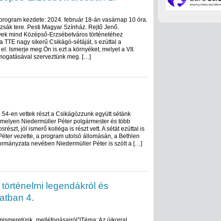
A program kezdete: 2024. február 18-án vasárnap 10 óra.
zsák tere. Pesti Magyar Színház. Rejtő Jenő.
ek mind Középső-Erzsébetváros történetéhez
a TTE nagy sikerű Csikágó-sétáját, s ezúttal a
l. Ismerje meg Ön is ezt a környéket, melyet a VII.
mogatásával szerveztünk meg. […]
 54-en vettek részt a Csikágózzunk együtt sétánk
amelyen Niedermüller Péter polgármester és több
srészt, jól ismerő kolléga is részt vett. A sétát ezúttal is
éter vezette, a program utolsó állomásán, a Bethlen
rmányzata nevében Niedermüller Péter is szólt a […]
történelmi legendákról és
atban 4.
ismeretünk „melléfogásairól”!Téma: Az újkorral