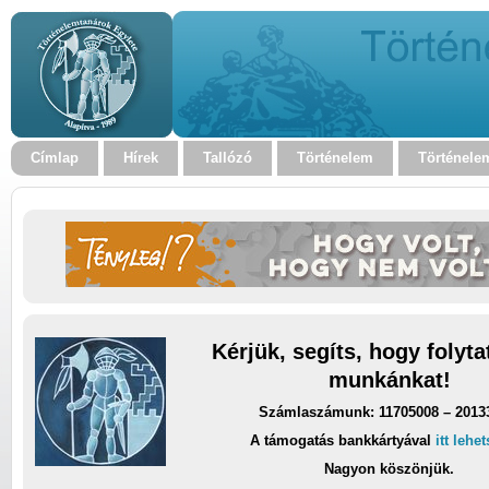
Címlap
Hírek
Tallózó
Történelem
Történele
Kérjük, segíts, hogy folyt
munkánkat!
Számlaszámunk: 11705008 – 2013
A támogatás bankkártyával
itt lehe
Nagyon köszönjük.