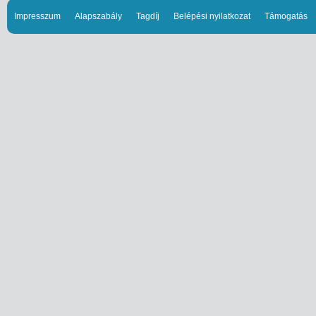
Impresszum
Alapszabály
Tagdíj
Belépési nyilatkozat
Támogatás