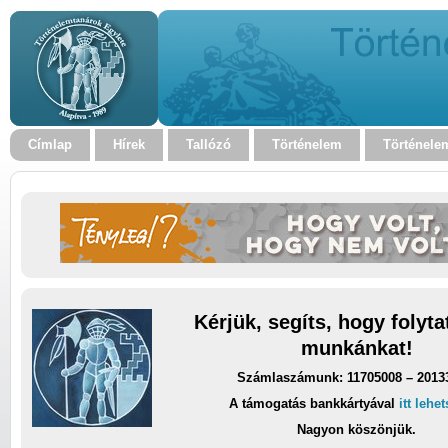
Címlap
Hírek
Tallózó
Történelem
Történele
Kérjük, segíts, hogy folyt
munkánkat!
Számlaszámunk: 11705008 – 2013
A támogatás bankkártyával
itt lehe
Nagyon köszönjük.