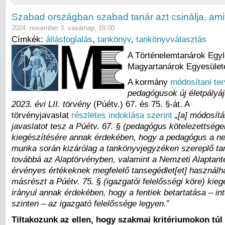
Szabad országban szabad tanár azt csinálja, am
2024. november 3. vasárnap, 18:00
Címkék:
állásfoglalás
,
tankönyv
,
tankönyvválasztás
A Történelemtanárok Egyl
Magyartanárok Egyesülete
A kormány
módosítani ter
pedagógusok új életpályáj
2023. évi LII. törvény
(Púétv.) 67. és 75. §-át. A
törvényjavaslat
részletes indoklása szerint
„[a] módosít
javaslatot tesz a Púétv. 67. § (pedagógus kötelezettsége
kiegészítésére annak érdekében, hogy a pedagógus a ne
munka során kizárólag a tankönyvjegyzéken szereplő ta
továbbá az Alaptörvényben, valamint a Nemzeti Alaptant
érvényes értékeknek megfelelő tansegédlet[et] használh
másrészt a Púétv. 75. § (igazgatói felelősségi köre) kie
irányul annak érdekében, hogy a fentiek betartatása – i
szinten – az igazgató felelőssége legyen.”
Tiltakozunk az ellen, hogy szakmai kritériumokon túl