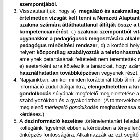
szempontjából.
Visszautasítjuk, hogy a)
megalázó és szakmailag
értelmetlen vizsgát kell tenni a Nemzeti Alaptan
szakma számára átláthatatlanul állítják össze a 
kompetenciamérést
, c)
szakmai szempontból vit
ugyanakkor a pedagógusok megosztására alkal
pedagógus minősítési rendszer
, d) a korábbi hel
helyett
központilag szabályozták a telefonhaszná
amelynek betartásának feltételeit nem teremtették m
e) esetenként arra kötelezik a tanárokat, hogy szá
használhatatlan továbbképzés
en vegyenek részt.
Napjainkban, amikor minden korábbinál több álhír,
információ zúdul diákjainkra
, elengedhetetlen a kri
gondolkodás
súlyának megfelelő megjelentetése a 
szabályozókban és a gyakorlatban. (A tantervekben
megjelenő
mérlegelő gondolkodás
meghatározása s
kérdéses.)
A
dezinformáció kezelése
történelemtanári feladat 
kollégáink figyelmét ebben a kérdésben a tényellen
önképzés fontosságára. Alkalmazzák az ezt segítő