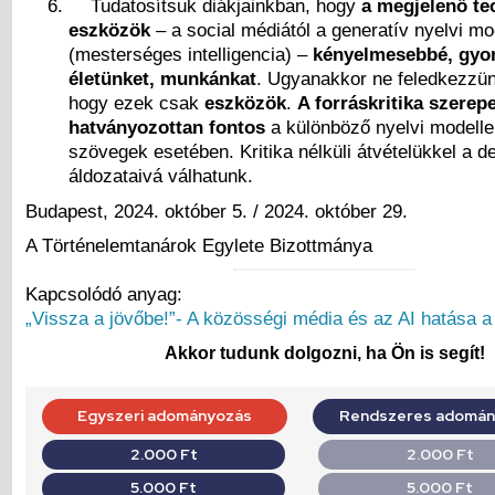
Tudatosítsuk diákjainkban, hogy
a megjelenő te
eszközök
– a social médiától a generatív nyelvi mo
(mesterséges intelligencia) –
kényelmesebbé, gyor
életünket, munkánkat
. Ugyanakkor ne feledkezzün
hogy ezek csak
eszközök
.
A forráskritika
szerep
hatványozottan fontos
a különböző nyelvi modellek
szövegek esetében. Kritika nélküli átvételükkel a d
áldozataivá válhatunk.
Budapest, 2024. október 5. / 2024. október 29.
A Történelemtanárok Egylete Bizottmánya
Kapcsolódó anyag:
„Vissza a jövőbe!”- A közösségi média és az AI hatása a
Akkor tudunk dolgozni, ha Ön is segít!