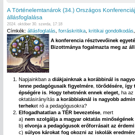
A Történelemtanárok (34.) Országos Konferenciá
állásfoglalása
2024. október 30. szerda, 17:18
Címkék:
állásfoglalás
,
forráskritika
,
kritikai gondolkodás
A konferencia résztvevőinek egyeté
Bizottmánya fogalmazta meg az áll
Napjainkban a
diákjainknak a korábbinál is nagy
lenne pedagógusaik figyelmére
,
törődésére, így t
épségére is
.
Hogy tehetnénk ennek eleget,
ha az
oktatásirányítás
a korábbiaknál is nagyobb admin
terhek
et ró a pedagógusokra?
Elfogadhatatlan a TÉR bevezetése
, mert
a)
nem szolgálja a magyar oktatás minőségének 
b)
elvonja a pedagógusok erőforrásait az érdemi 
c)
súlyos károkat fog okozni az iskolák eredmé