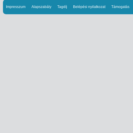
Impresszum
Alapszabály
Tagdíj
Belépési nyilatkozat
Támogatás