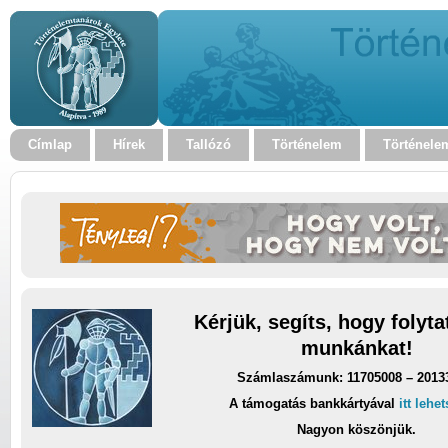
Címlap
Hírek
Tallózó
Történelem
Történele
Kérjük, segíts, hogy folyt
munkánkat!
Számlaszámunk: 11705008 – 2013
A támogatás bankkártyával
itt lehe
Nagyon köszönjük.