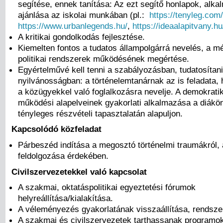
segítése, ennek tanítása: Az ezt segítő honlapok, alk
ajánlása az iskolai munkában (pl.:
https://tenyleg.com/
https://www.urbanlegends.hu/
,
https://ideaalapitvany.hu
A kritikai gondolkodás fejlesztése.
Kiemelten fontos a tudatos állampolgárrá nevelés, a m
politikai rendszerek működésének megértése.
Egyértelművé kell tenni a szabályozásban, tudatosítani
nyilvánosságban: a történelemtanárnak az is feladata, 
a közügyekkel való foglalkozásra nevelje. A demokrati
működési alapelveinek gyakorlati alkalmazása a diák
tényleges részvételi tapasztalatán alapuljon.
Kapcsolódó közfeladat
Párbeszéd indítása a megosztó történelmi traumákról,
feldolgozása érdekében.
Civilszervezetekkel való kapcsolat
A szakmai, oktatáspolitikai egyeztetési fórumok
helyreállítása/kialakítása.
A véleményezés gyakorlatának visszaállítása, rendszer
A szakmai és civilszervezetek tarthassanak programo