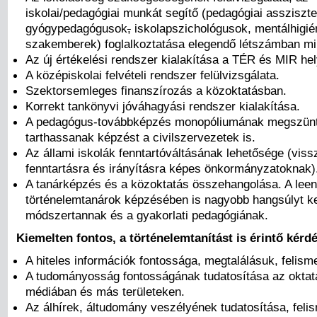
iskolai/pedagógiai munkát segítő (pedagógiai assziszt
gyógypedagógusok
,
iskolapszichológusok, mentálhigié
szakemberek) foglalkoztatása elegendő létszámban mi
Az új értékelési rendszer kialakítása a TÉR és MIR hel
A középiskolai felvételi rendszer felülvizsgálata.
Szektorsemleges finanszírozás a közoktatásban.
Korrekt tankönyvi jóváhagyási rendszer kialakítása.
A pedagógus-továbbképzés monopóliumának megszünt
tarthassanak képzést a civilszervezetek is.
Az állami iskolák fenntartóváltásának lehetősége (vis
fenntartásra és irányításra képes önkormányzatoknak)
A tanárképzés és a közoktatás összehangolása. A lee
történelemtanárok képzésében is nagyobb hangsúlyt ke
módszertannak és a gyakorlati pedagógiának.
Kiemelten fontos, a történelemtanítást is érintő kérd
A hiteles információk fontossága, megtalálásuk, felism
A tudományosság fontosságának tudatosítása az oktat
médiában és más területeken.
Az álhírek, áltudomány veszélyének tudatosítása, fel