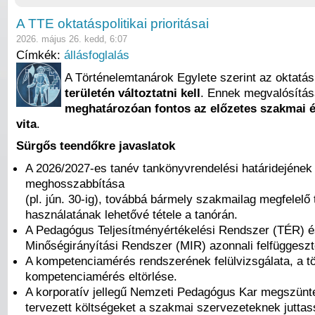
A TTE oktatáspolitikai prioritásai
2026. május 26. kedd, 6:07
Címkék:
állásfoglalás
A Történelemtanárok Egylete szerint az oktatá
területén változtatni kell
. Ennek megvalósítá
meghatározóan fontos az előzetes szakmai é
vita
.
Sürgős teendőkre javaslatok
A 2026/2027-es tanév tankönyvrendelési határidejének
meghosszabbítása
(pl. jún. 30-ig), továbbá bármely szakmailag megfelelő
használatának lehetővé tétele a tanórán.
A Pedagógus Teljesítményértékelési Rendszer (TÉR) é
Minőségirányítási Rendszer (MIR) azonnali felfüggeszt
A kompetenciamérés rendszerének felülvizsgálata, a t
kompetenciamérés eltörlése.
A korporatív jellegű Nemzeti Pedagógus Kar megszünte
tervezett költségeket a szakmai szervezeteknek juttas