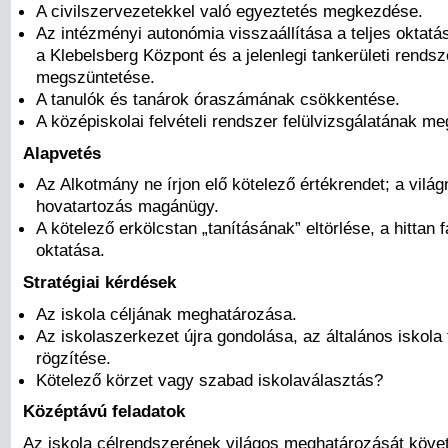
A civilszervezetekkel való egyeztetés megkezdése.
Az intézményi autonómia visszaállítása a teljes oktatá
a Klebelsberg Központ és a jelenlegi tankerületi rendsz
megszüntetése.
A tanulók és tanárok óraszámának csökkentése.
A középiskolai felvételi rendszer felülvizsgálatának m
Alapvetés
Az Alkotmány ne írjon elő kötelező értékrendet; a világn
hovatartozás magánügy.
A kötelező erkölcstan „tanításának” eltörlése, a hittan f
oktatása.
Stratégiai kérdések
Az iskola céljának meghatározása.
Az iskolaszerkezet újra gondolása, az általános iskola
rögzítése.
Kötelező körzet vagy szabad iskolaválasztás?
Középtávú feladatok
Az iskola célrendszerének világos meghatározását köv