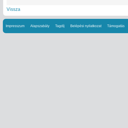
Vissza
Impresszum
Alapszabály
Tagdíj
Belépési nyilatkozat
Támogatás