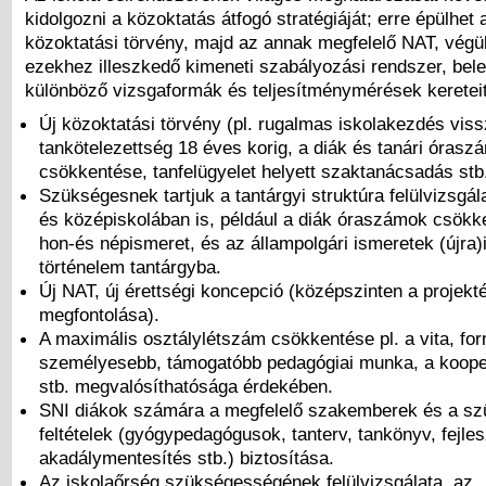
kidolgozni a közoktatás átfogó stratégiáját; erre épülhet 
közoktatási törvény, majd az annak megfelelő NAT, végü
ezekhez illeszkedő kimeneti szabályozási rendszer, bele
különböző vizsgaformák és teljesítménymérések kereteit
Új közoktatási törvény (pl. rugalmas iskolakezdés vissz
tankötelezettség 18 éves korig, a diák és tanári órasz
csökkentése, tanfelügyelet helyett szaktanácsadás stb.
Szükségesnek tartjuk a tantárgyi struktúra felülvizsgála
és középiskolában is, például a diák óraszámok csökk
hon-és népismeret, és az állampolgári ismeretek (újra)
történelem tantárgyba.
Új NAT, új érettségi koncepció (középszinten a projekté
megfontolása).
A maximális osztálylétszám csökkentése pl. a vita, fo
személyesebb, támogatóbb pedagógiai munka, a kooper
stb. megvalósíthatósága érdekében.
SNI diákok számára a megfelelő szakemberek és a s
feltételek (gyógypedagógusok, tanterv, tankönyv, fejle
akadálymentesítés stb.) biztosítása.
Az iskolaőrség szükségességének felülvizsgálata, az