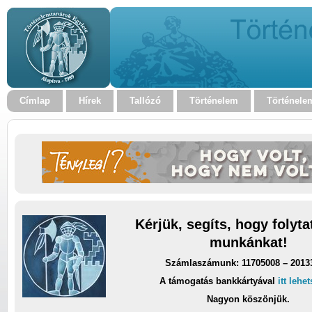
Címlap
Hírek
Tallózó
Történelem
Történele
Kérjük, segíts, hogy folyt
munkánkat!
Számlaszámunk: 11705008 – 2013
A támogatás bankkártyával
itt lehe
Nagyon köszönjük.