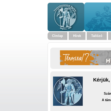
Címlap
Hírek
Tallózó
Kérjük,
Szám
A tám