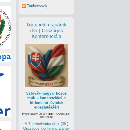
Tankönyvek
Történelemtanárok
(35.) Országos
Konferenciája
Szlovák-magyar közös
múlt – ismeretekkel a
történelmi tévhitek
eloszlatásáért
Projektszám: 2023-2-HU01-KA210-SCH-
000169882
A Történelemtanárok (35.)
Országos Konferenciájának