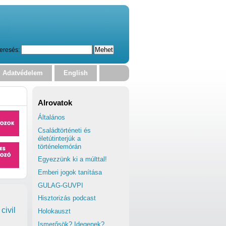
eresés:
Adatvédelem
English
Alrovatok
Általános
Családtörténeti és
életútinterjúk a
történelemórán
Egyezzünk ki a múlttal!
Emberi jogok tanítása
GULAG-GUVPI
Hisztorizás podcast
civil
Holokauszt
Ismerősök? Idegenek?