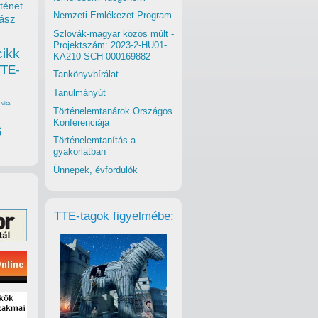
ténet
Nemzeti Emlékezet Program
ász
Szlovák-magyar közös múlt -
Projektszám: 2023-2-HU01-
cikk
KA210-SCH-000169882
TTE-
Tankönyvbírálat
Tanulmányút
vita
Történelemtanárok Országos
Konferenciája
s
Történelemtanítás a
gyakorlatban
Ünnepek, évfordulók
TTE-tagok figyelmébe: