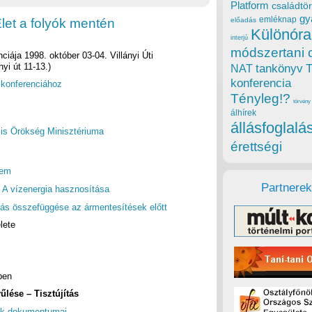
Platform
családtör
gy
emléknap
let a folyók mentén
előadás
Különóra
interjú
módszertani 
iája 1998. október 03-04. Villányi Úti
yi út 11-13.)
tankönyv
NAT
konferencia
a konferenciához
Tényleg!?
törvény
álhírek
állásfoglalá
lis Örökség Minisztériuma
érettségi
lem
Partnerek
– A vízenergia hasznosítása
dás összefüggése az ármentesítések előtt
lete
ben
lése – Tisztújítás
sek dokumentumai