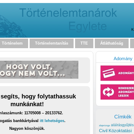
K
Történelem
Történelemtanítás
TTE
Átláthatóság
Adomány
 segíts, hogy folytathassuk
munkánkat!
laszámunk: 11705008 – 20133762.
Címkék
ogatás bankkártyával
itt lehetséges
.
aláírásgyűjtés
alapvizsga
Nagyon köszönjük.
Civil Közoktatási