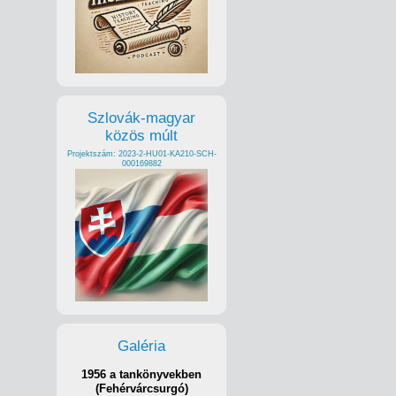
Szlovák-magyar
közös múlt
Projektszám: 2023-2-HU01-KA210-SCH-
000169882
Galéria
1956 a tankönyvekben
(Fehérvárcsurgó)