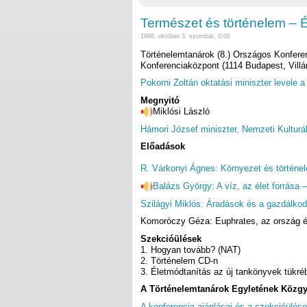
Természet és történelem – É
1998. október 3. szombat, 0:00
Történelemtanárok (8.) Országos Konferenc
Konferenciaközpont (1114 Budapest, Villán
Pokorni Zoltán oktatási miniszter levele 
Megnyitó
Miklósi László
Hámori József miniszter, Nemzeti Kulturá
Előadások
R. Várkonyi Ágnes: Környezet és történe
Balázs György: A víz, az élet forrása 
Szilágyi Miklós: Áradások és a gazdálko
Komoróczy Géza: Euphrates, az ország é
Szekcióülések
1. Hogyan tovább? (NAT)
2. Történelem CD-n
3. Életmódtanítás az új tankönyvek tükré
A Történelemtanárok Egyletének Közgyű
A konferencia ajánlásai és a szekcióülé