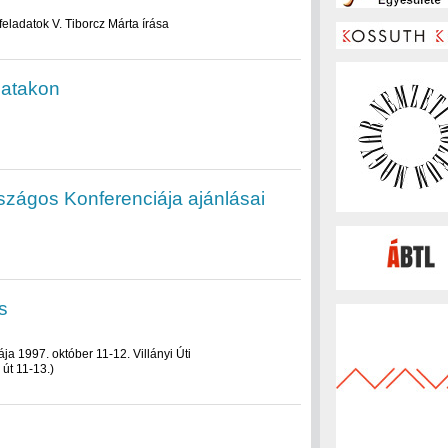
ladatok V. Tiborcz Márta írása
patakon
szágos Konferenciája ajánlásai
s
a 1997. október 11-12. Villányi Úti
út 11-13.)