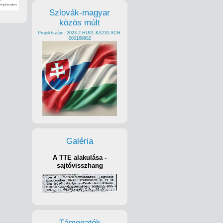
Szlovák-magyar
közös múlt
Projektszám: 2023-2-HU01-KA210-SCH-
000169882
Galéria
A TTE alakulása -
sajtóvisszhang
Támogatók