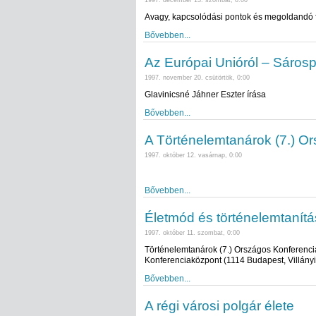
1997. december 13. szombat, 0:00
Avagy, kapcsolódási pontok és megoldandó fe
Bővebben...
Az Európai Unióról – Sáros
1997. november 20. csütörtök, 0:00
Glavinicsné Jáhner Eszter írása
Bővebben...
A Történelemtanárok (7.) Or
1997. október 12. vasárnap, 0:00
Bővebben...
Életmód és történelemtanítá
1997. október 11. szombat, 0:00
Történelemtanárok (7.) Országos Konferenciáj
Konferenciaközpont (1114 Budapest, Villányi 
Bővebben...
A régi városi polgár élete