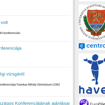
volt
O konferencián.
nferenciája
gi vizsgáról
konferenciája Fazekas Mihály Gimnázium (1082
szágos Konferenciájának ajánlásai