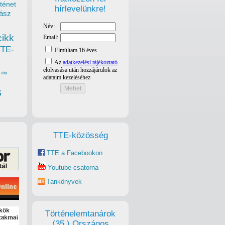
ténet
hírlevelünkre!
ász
cikk
TTE-
vita
s
TTE-közösség
TTE a Facebookon
Youtube-csatorna
Tankönyvek
Történelemtanárok
(35.) Országos