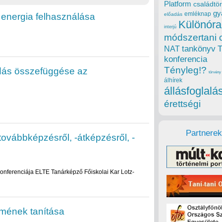
Platform
családtör
gy
emléknap
zi energia felhasználása
előadás
Különóra
interjú
módszertani 
tankönyv
NAT
konferencia
Tényleg!?
dás összefüggése az
törvény
álhírek
állásfoglalá
érettségi
Partnerek
vábbképzésről, -átképzésről, -
nferenciája ELTE Tanárképző Főiskolai Kar Lotz-
lmének tanítása