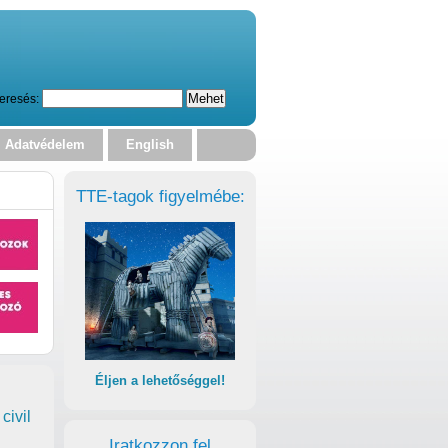
eresés:
Adatvédelem
English
TTE-tagok figyelmébe:
Éljen a lehetőséggel!
civil
Iratkozzon fel