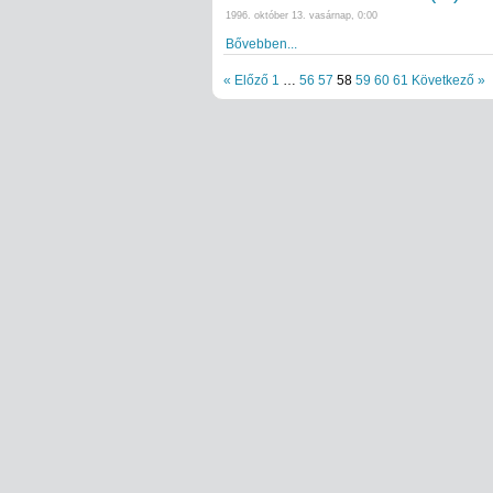
1996. október 13. vasárnap, 0:00
Bővebben...
« Előző
1
…
56
57
58
59
60
61
Következő »