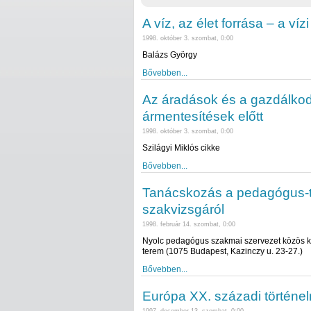
A víz, az élet forrása – a ví
1998. október 3. szombat, 0:00
Balázs György
Bővebben...
Az áradások és a gazdálko
ármentesítések előtt
1998. október 3. szombat, 0:00
Szilágyi Miklós cikke
Bővebben...
Tanácskozás a pedagógus-to
szakvizsgáról
1998. február 14. szombat, 0:00
Nyolc pedagógus szakmai szervezet közös ko
terem (1075 Budapest, Kazinczy u. 23-27.)
Bővebben...
Európa XX. századi történe