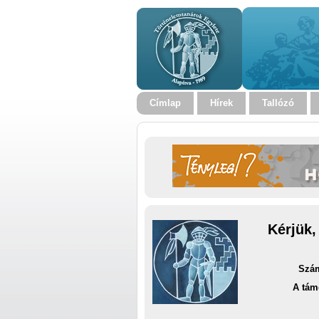
Címlap
Hírek
Tallózó
Kérjük,
Szám
A tám