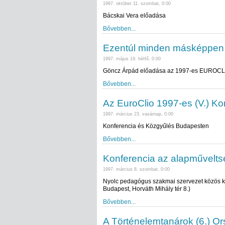
1997. október 11. szombat, 0:00
Bácskai Vera előadása
Bővebben...
Ezentúl minden másképpen 
1997. május 19. hétfő, 0:00
Göncz Árpád előadása az 1997-es EUROCLI
Bővebben...
Az EuroClio 1997-es (V.) Ko
1997. március 23. vasárnap, 0:00
Konferencia és Közgyűlés Budapesten
Bővebben...
Konferencia az alapműveltsé
1997. március 8. szombat, 0:00
Nyolc pedagógus szakmai szervezet közös 
Budapest, Horváth Mihály tér 8.)
Bővebben...
A Történelemtanárok (6.) Or