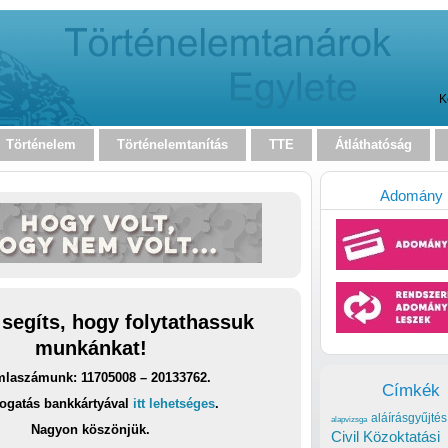
K
Történelem
Történelemtanítás
TTE
Átláthatóság
Adomány
 segíts, hogy folytathassuk
munkánkat!
laszámunk: 11705008 – 20133762.
Címkék
ogatás bankkártyával
itt lehetséges
.
aláírásgyűjtés
alapvizsga
Nagyon köszönjük.
Civil Közoktatási