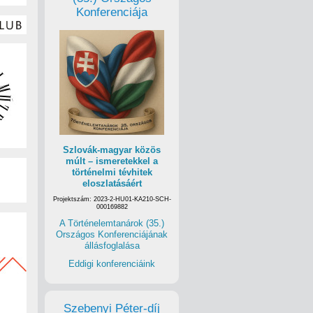
Konferenciája
Szlovák-magyar közös
múlt – ismeretekkel a
történelmi tévhitek
eloszlatásáért
Projektszám: 2023-2-HU01-KA210-SCH-
000169882
A Történelemtanárok (35.)
Országos Konferenciájának
állásfoglalása
Eddigi konferenciáink
Szebenyi Péter-díj