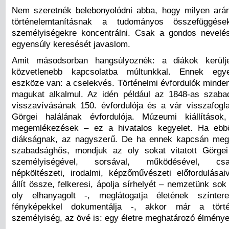
Nem szeretnék belebonyolódni abba, hogy milyen ará
történelemtanításnak a tudományos összefüggések
személyiségekre koncentrálni. Csak a gondos nevelé
egyensúly keresését javaslom.
Amit másodsorban hangsúlyoznék: a diákok kerülj
közvetlenebb kapcsolatba múltunkkal. Ennek egye
eszköze van: a cselekvés. Történelmi évfordulók minden
magukat alkalmul. Az idén például az 1848-as szaba
visszavívásának 150. évfordulója és a vár visszafogl
Görgei halálának évfordulója. Múzeumi kiállítások,
megemlékezések – ez a hivatalos kegyelet. Ha ebbő
diákságnak, az nagyszerű. De ha ennek kapcsán meg
szabadsághős, mondjuk az oly sokat vitatott Görge
személyiségével, sorsával, működésével, család
népköltészeti, irodalmi, képzőművészeti előfordulásaiva
állít össze, felkeresi, ápolja sírhelyét – nemzetünk sok
oly elhanyagolt -, meglátogatja életének színtere
fényképekkel dokumentálja -, akkor már a tört
személyiség, az övé is: egy életre meghatározó élménye