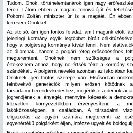
Tudom, Önök, történelemtanárok igen nagy erőfeszíté
téren. Látom ebben a magam tennivalóját és lehetőség
Pokorni Zoltán miniszter úr is a magáét. Én ebben
keresem Önökkel.
Az utolsó, ám igen fontos feladat, amit magunk előtt lá
jelenlegi kormány egyik legtöbbet bírált célkitűzéséve
hogy a polgárság kormánya kíván lenni. Nem alattvalók
az államnak, hanem a polgári réteg erősödésének felté
megteremteni. Önöknek nem szükséges a polgá
értekeznem ahhoz, hogy ne értsék félre a kormány sz
szándékait. A polgárrá nevelés azonban az iskolában ke
Önöknek igen fontos szerepe van. Elsősorban önökön
felnövekvő generációk milyen erősen kötődnek a
társadalmi berendezkedéshez, megértik-e a demokrácia
jogrendjének a lényegét, mennyire képesek a demokra
közvetlen környezetükben érvényesíteni: a m
lakóközösségben, a családban. A társadalmi visz
eligazodás az egyén számára megteremti az esél
egyenértékű polgárként éljen, intézze ügyeit és boldogulj
Ezért szeretném erősíteni a meggyőződést, ami minden b