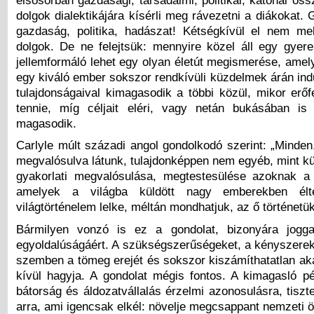
dolgok dialektikájára kísérli meg rávezetni a diákokat. 
gazdaság, politika, hadászat! Kétségkívül el nem mel
dolgok. De ne felejtsük: mennyire közel áll egy gyer
jellemformáló lehet egy olyan életút megismerése, amel
egy kiváló ember sokszor rendkívüli küzdelmek árán indul
tulajdonságaival kimagasodik a többi közül, mikor erőf
tennie, míg céljait eléri, vagy netán bukásában is
magasodik.
Carlyle múlt századi angol gondolkodó szerint: „Minden
megvalósulva látunk, tulajdonképpen nem egyéb, mint k
gyakorlati megvalósulása, megtestesülése azoknak a
amelyek a világba küldött nagy emberekben él
világtörténelem lelke, méltán mondhatjuk, az ő történetük
Bármilyen vonzó is ez a gondolat, bizonyára joggal
egyoldalúságáért. A szükségszerűségeket, a kényszerek
szemben a tömeg erejét és sokszor kiszámíthatatlan aka
kívül hagyja. A gondolat mégis fontos. A kimagasló pé
bátorság és áldozatvállalás érzelmi azonosulásra, tiszte
arra, ami igencsak elkél: növelje megcsappant nemzeti 