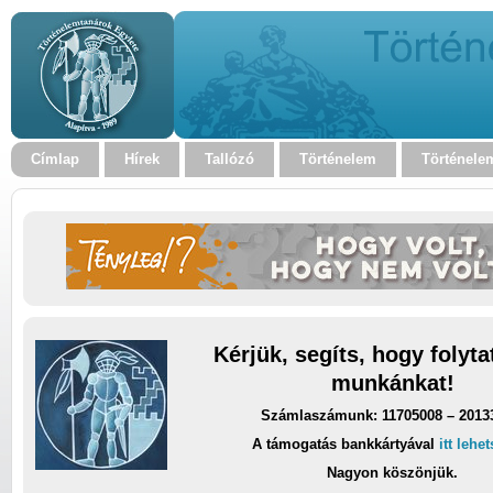
Címlap
Hírek
Tallózó
Történelem
Történele
Kérjük, segíts, hogy folyt
munkánkat!
Számlaszámunk: 11705008 – 2013
A támogatás bankkártyával
itt lehe
Nagyon köszönjük.