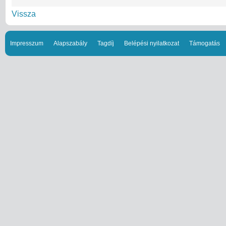
Vissza
Impresszum
Alapszabály
Tagdíj
Belépési nyilatkozat
Támogatás