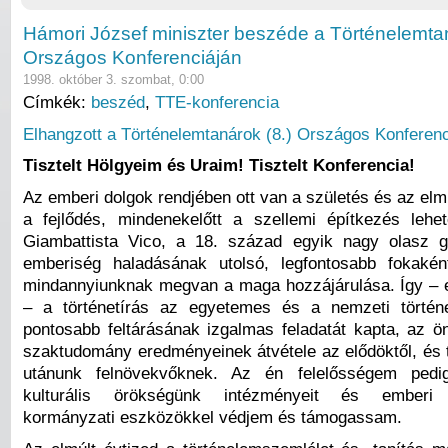
Hámori József miniszter beszéde a Történelemta
Országos Konferenciáján
1998. október 3. szombat, 0:00
Címkék:
beszéd
,
TTE-konferencia
Elhangzott a Történelemtanárok (8.) Országos Konferenc
Tisztelt Hölgyeim és Uraim! Tisztelt Konferencia!
Az emberi dolgok rendjében ott van a születés és az elm
a fejlődés, mindenekelőtt a szellemi építkezés lehe
Giambattista Vico, a 18. század egyik nagy olasz g
emberiség haladásának utolsó, legfontosabb fokakén
mindannyiunknak megvan a maga hozzájárulása. Így – 
– a történetírás az egyetemes és a nemzeti történ
pontosabb feltárásának izgalmas feladatát kapta, az ö
szaktudomány eredményeinek átvétele az elődöktől, és
utánunk felnövekvőknek. Az én felelősségem pedi
kulturális örökségünk intézményeit és emberi te
kormányzati eszközökkel védjem és támogassam.