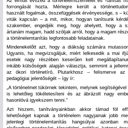
Az elmúlt évtized a történelemszemlélet és -tanítás m
forrongását hozta. Mérlegre került a történettud
használt fogalmak, összefüggések érvényessége, s – k
viták kapcsán – a mit, mikor, hogyan tanítsunk kér
szakember, engedjék meg, hogy ahelyett, hogy a s
ártanám magam, hadd szóljak arról, hogy a magam részér
a történelemtanítás legfontosabb feladatainak.
Mindenekelőtt azt, hogy a diákság számára mutasso
Ugyanis, ha megvizsgáljuk, miért lelkesedik a mai ifj
esetek nagy részében keserűen kell megállapítanun
inkább külsőségek alapján választja, semmint a jellemr
az ókori történetíró, Plutarkhosz – felismerve a
pedagógiai jelentőségét – így ír:
„A történelmet tükörnek tekintem, melynek segítségével
is lehetőleg tökéletesíteni és az ábrázolt nagy em
hasonlóvá igyekszem tenni.”
Azt hiszem, tanítványainkban akkor támad föl eff
lehetőséget kapnak a történelem nagyjainak jobb me
jelenlegi történelemtanítás hangsúlyai azonban 
elsősorban gazdasági, társadalmi, politikai, katonai ös