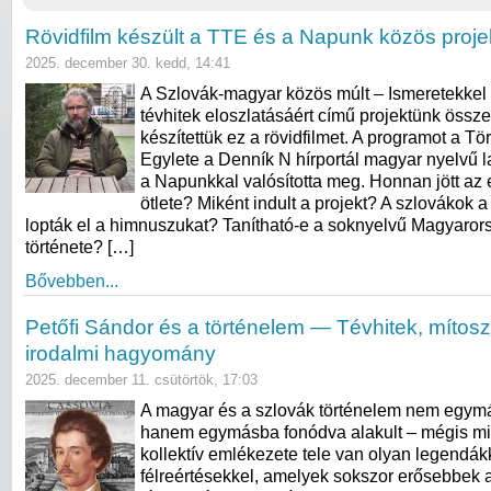
Rövidfilm készült a TTE és a Napunk közös projek
2025. december 30. kedd, 14:41
A Szlovák-magyar közös múlt – Ismeretekkel 
tévhitek eloszlatásáért című projektünk öss
készítettük ez a rövidfilmet. A programot a T
Egylete a Denník N hírportál magyar nyelvű l
a Napunkkal valósította meg. Honnan jött az
ötlete? Miként indult a projekt? A szlovákok 
lopták el a himnuszukat? Tanítható-e a soknyelvű Magyarors
története? […]
Bővebben...
Petőfi Sándor és a történelem — Tévhitek, mítos
irodalmi hagyomány
2025. december 11. csütörtök, 17:03
A magyar és a szlovák történelem nem egymá
hanem egymásba fonódva alakult – mégis mi
kollektív emlékezete tele van olyan legendák
félreértésekkel, amelyek sokszor erősebbek a