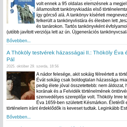
volt ennek a 95 oldalas elemzésnek a megje
államosított tankönyvkiadás első történelemt
így górcső alá. A tankönyv kísérleti megneve
felkerült a tankönyvlistára és élesben lett „te
és tanárokon. Tartós tankönyvként évfolyamok
(utóbb javított verziója lett az ún. Újgenerációs tankönyvcs
Bővebben...
A Thököly testvérek házasságai II.: Thököly Éva 
Pál
2025. október 29. szerda, 18:56
A nádor felesége, akit sokáig félreértett a tö
Évát sokáig csak boldogtalan házassága miat
pedig élete jóval összetettebb: nem áldozat,
korának és a Felvidék történelmének öntörv
szenvedélyes szereplője volt. Thököly Imre t
Éva 1659-ben született Késmárkon. Életéről 
történelem iránt érdeklődők is keveset tudtak. Leginkább Es
Bővebben...