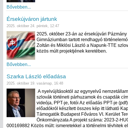
Bővebben...
Érsekújváron jártunk
2025. október 24. péntek, 12:47
2025. október 23-án az érsekújvári Pázmány
Gimnáziumban tartott rendhagyó történelemó
Zoltán és Miklósi László a Napunk-TTE szlo
közös múlt projektjének keretében.
Bővebben...
Szarka László előadása
2025. október 19. vasárnap, 16:48
A nyelvújításoktól az egynyelvű nemzetállam
szlovák történeti párhuzamok és csapdák cí
videója, PPT-je, fotói Az előadás PPT-je (pdf
előadókról készített összes kép itt látható K
Támogatók Budapest Főváros VI. Kerület Te
Önkormányzata A projekt száma: 2023-2-H
000169882 Közös múlt: ismeretekkel a történelmi tévhitek el