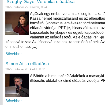
Szeghy-Gayer Veronika előadása
2025. október 29. szerda, 9:24
A „Csak egy ember voltam, aki segíteni akart”
Kassa német megszállásáról és az ellenállá
formáiról (kontextus, emlékezet, történelemta
előadás videója, PPT-je, írásos változata+ a
kapcsolódó fényképek és egyéb kapcsolódó 
valamint az előadás fotói. Az előadás PPT-je
írásos változata Az írásos változathoz kapcsolódó képek: A
említett honlap: […]
Bővebben...
Simon Attila előadása
2025. október 28. kedd, 11:21
A Börtön a himnuszért? Adalékok a masaryki
illiberális oldalához című előadás videója, PPT
Bővebben...