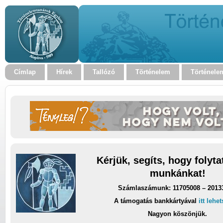
Címlap
Hírek
Tallózó
Történelem
Történele
Kérjük, segíts, hogy folyt
munkánkat!
Számlaszámunk: 11705008 – 2013
A támogatás bankkártyával
itt lehe
Nagyon köszönjük.