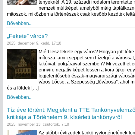
tényeknél. A 19. századi irodalom teremtette 
nemzeti múltképet, amelyből máig táplálkozn
mítoszok, miközben a történészek csak később kezdték feltá
Bővebben...
„Fekete” város?
2025. december 9. kedd, 17:18
Miért lesz fekete egy város? Hogyan jött létre
mítosza, ami cseppet sem hízelgő a várossal,
lakóival, polgáraival szemben? Mi vezethet eg
ennyire negatív képet fessen a kora újkor egy
legjelentősebb észak-magyarországi városáró
város Lőcse, a Szepesség „fővárosa”, ahol mi
és a földek […]
Bővebben...
Tíz éve történt: Megjelent a TTE Tankönyvelem
kritikája a Történelem 9. kísérleti tankönyvről
2025. november 13. csütörtök, 7:18
Az utóbbi évtizedek tankönyvtörténetének f