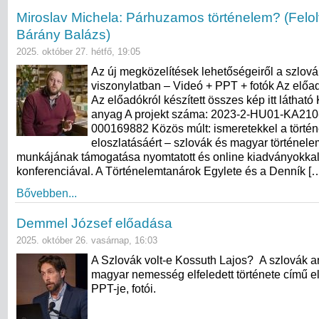
Miroslav Michela: Párhuzamos történelem? (Felo
Bárány Balázs)
2025. október 27. hétfő, 19:05
Az új megközelítések lehetőségeiről a szlov
viszonylatban – Videó + PPT + fotók Az előa
Az előadókról készített összes kép itt láthat
anyag A projekt száma: 2023-2-HU01-KA21
000169882 Közös múlt: ismeretekkel a történ
eloszlatásáért – szlovák és magyar történel
munkájának támogatása nyomtatott és online kiadványokkal
konferenciával. A Történelemtanárok Egylete és a Denník [
Bővebben...
Demmel József előadása
2025. október 26. vasárnap, 16:03
A Szlovák volt-e Kossuth Lajos? A szlovák 
magyar nemesség elfeledett története című e
PPT-je, fotói.