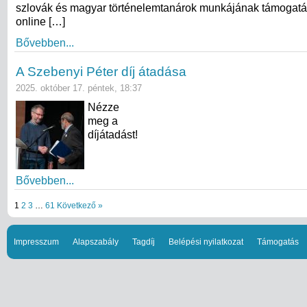
szlovák és magyar történelemtanárok munkájának támogatá
online […]
Bővebben...
A Szebenyi Péter díj átadása
2025. október 17. péntek, 18:37
Nézze
meg a
díjátadást!
Bővebben...
1
2
3
…
61
Következő »
Impresszum
Alapszabály
Tagdíj
Belépési nyilatkozat
Támogatás