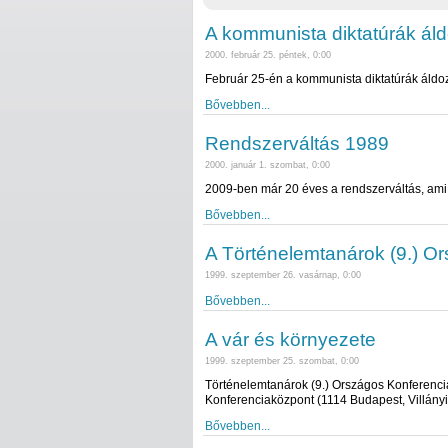
A kommunista diktatúrák ál
2000. február 25. péntek, 0:00
Február 25-én a kommunista diktatúrák áldo
Bővebben...
Rendszerváltás 1989
2000. január 1. szombat, 0:00
2009-ben már 20 éves a rendszerváltás, ami a
Bővebben...
A Történelemtanárok (9.) Or
1999. szeptember 26. vasárnap, 0:00
Bővebben...
A vár és környezete
1999. szeptember 25. szombat, 0:00
Történelemtanárok (9.) Országos Konferenciá
Konferenciaközpont (1114 Budapest, Villányi 
Bővebben...