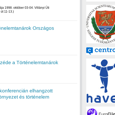
a 1998. október 03-04. Villányi Úti
út 11-13.)
rténelemtanárok Országos
széde a Történelemtanárok
konferencián elhangzott
rnyezet és történelem