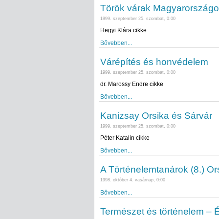
Török várak Magyarország
1999. szeptember 25. szombat, 0:00
Hegyi Klára cikke
Bővebben...
Várépítés és honvédelem
1999. szeptember 25. szombat, 0:00
dr. Marossy Endre cikke
Bővebben...
Kanizsay Orsika és Sárvár
1999. szeptember 25. szombat, 0:00
Péter Katalin cikke
Bővebben...
A Történelemtanárok (8.) Or
1998. október 4. vasárnap, 0:00
Bővebben...
Természet és történelem – É