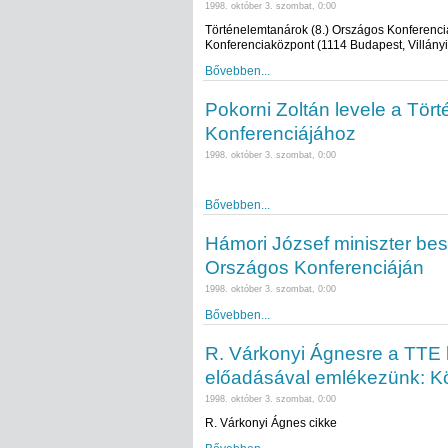
1998. október 3. szombat, 0:00
Történelemtanárok (8.) Országos Konferenciáj
Konferenciaközpont (1114 Budapest, Villányi 
Bővebben...
Pokorni Zoltán levele a Tö
Konferenciájához
1998. október 3. szombat, 0:00
Bővebben...
Hámori József miniszter be
Országos Konferenciáján
1998. október 3. szombat, 0:00
Bővebben...
R. Várkonyi Ágnesre a TTE 
előadásával emlékezünk: Kö
1998. október 3. szombat, 0:00
R. Várkonyi Ágnes cikke