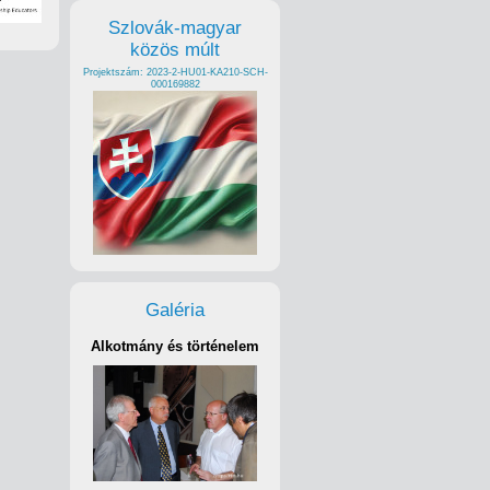
Szlovák-magyar
közös múlt
Projektszám: 2023-2-HU01-KA210-SCH-
000169882
Galéria
Alkotmány és történelem