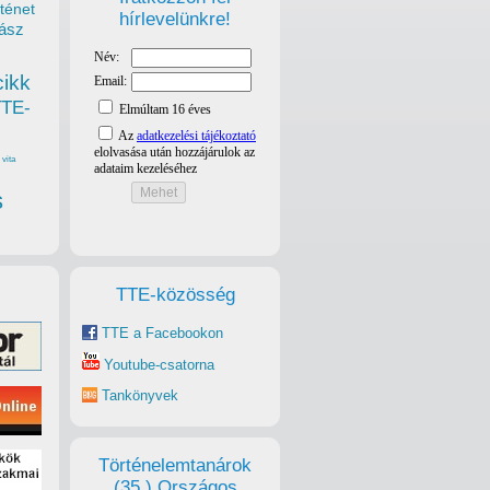
ténet
hírlevelünkre!
ász
cikk
TTE-
vita
s
TTE-közösség
TTE a Facebookon
Youtube-csatorna
Tankönyvek
Történelemtanárok
(35.) Országos