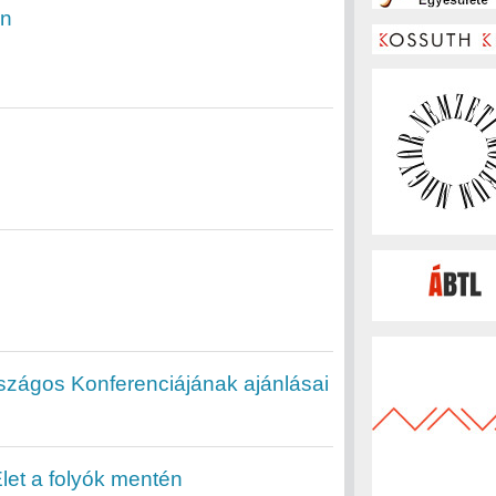
on
szágos Konferenciájának ajánlásai
let a folyók mentén