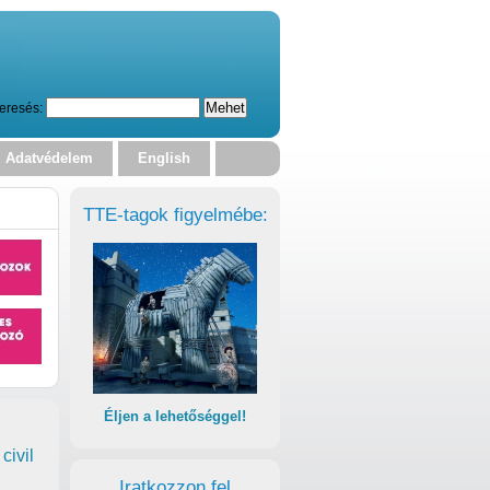
eresés:
Adatvédelem
English
TTE-tagok figyelmébe:
Éljen a lehetőséggel!
civil
Iratkozzon fel