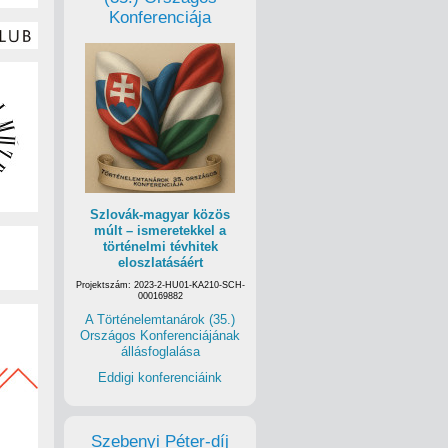
Konferenciája
Szlovák-magyar közös
múlt – ismeretekkel a
történelmi tévhitek
eloszlatásáért
Projektszám: 2023-2-HU01-KA210-SCH-
000169882
A Történelemtanárok (35.)
Országos Konferenciájának
állásfoglalása
Eddigi konferenciáink
Szebenyi Péter-díj