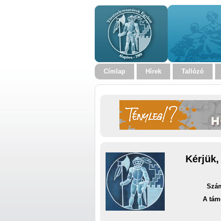
Címlap
Hírek
Tallózó
Kérjük,
Szám
A tám