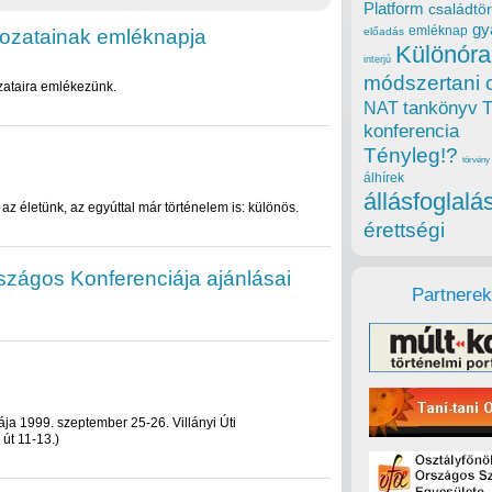
Platform
családtör
gy
emléknap
dozatainak emléknapja
előadás
Különóra
interjú
módszertani 
zataira emlékezünk.
tankönyv
NAT
konferencia
Tényleg!?
törvény
álhírek
állásfoglalá
z életünk, az egyúttal már történelem is: különös.
érettségi
szágos Konferenciája ajánlásai
Partnerek
ja 1999. szeptember 25-26. Villányi Úti
út 11-13.)