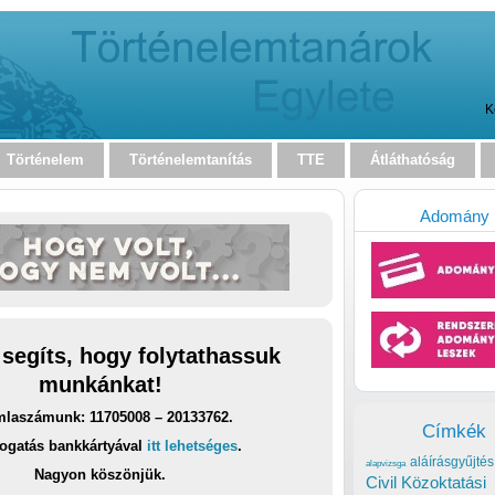
K
Történelem
Történelemtanítás
TTE
Átláthatóság
Adomány
 segíts, hogy folytathassuk
munkánkat!
laszámunk: 11705008 – 20133762.
Címkék
ogatás bankkártyával
itt lehetséges
.
aláírásgyűjtés
alapvizsga
Nagyon köszönjük.
Civil Közoktatási