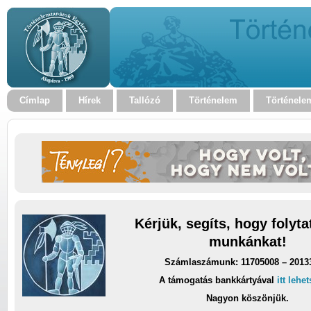
Címlap
Hírek
Tallózó
Történelem
Történele
Kérjük, segíts, hogy folyt
munkánkat!
Számlaszámunk: 11705008 – 2013
A támogatás bankkártyával
itt lehe
Nagyon köszönjük.