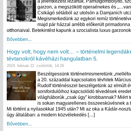
a jelentkezést lezártuk. Pamutgombolyító, szo
garzon, a megszökött operaénekes és „…van
Csikágó sétáiból az utolsón a Damjanich utcát
Megismerkedünk az egykori remíz történetével
majd pár házzal arrébb előkerült primadonna 
otthonaival. Betekintést kapunk a szocialista luxus garzonok
Bővebben...
Hogy volt, hogy nem volt… – történelmi legendákr
tévtanokról kávéházi hangulatban 5.
2024. február 22. csütörtök, 14:26
Beszélgessünk történelmismeretünk „melléfo
a 20. századdal kapcsolatos tévhitek Márciu
Rudolf történésszel beszélgetünk az elmúlt 
sorsfordulóihoz kapcsolódó tévedések eredet
világháborúk „csak úgy” kirobbannak? Miért 
is sokan magyarellenes összeesküvésnek a t
Mi történt a nyilasokkal 1945 után? Mi az oka a Kádár-nosz
úgy általában: a modern közvélekedés […]
Bővebben...