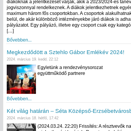
diákoknak a jelentkezését várják, akik a 2023/2024-es tanév
jogviszonnyal rendelkeznek. A diákok jelentkezhetnek egyé
maximum három fős csoportokban. A csoportok alakulhatnak
belül, de akár különböző intézményekbe járó diákok is adha
pályázatot. Egy pályázó, illetve egy csoport csak egy kategó
[…]
Bővebben...
Megkezdődött a Sztehlo Gábor Emlékév 2024!
2024. március 19. kedd, 22:12
Egyletünk a rendezvénysorozat
együttműködő partnere
Bővebben...
Két világ határán – Séta Középső-Erzsébetváros
2024. március 18. hétfő, 17:42
(2024.03.24. 22:20) Frissítés: A résztvevők 