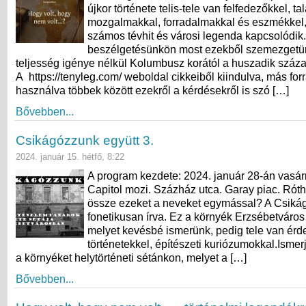
újkor története telis-tele van felfedezőkkel, t
mozgalmakkal, forradalmakkal és eszmékkel
számos tévhit és városi legenda kapcsolódik
beszélgetésünkön most ezekből szemezgetü
teljesség igénye nélkül Kolumbusz korától a huszadik száz
A https://tenyleg.com/ weboldal cikkeiből kiindulva, más forr
használva többek között ezekről a kérdésekről is szó […]
Bővebben...
Csikágózzunk együtt 3.
2024. január 15. hétfő, 8:22
A program kezdete: 2024. január 28-án vasár
Capitol mozi. Százház utca. Garay piac. Róth
össze ezeket a neveket egymással? A Csikágó
fonetikusan írva. Ez a környék Erzsébetváros
melyet kevésbé ismerünk, pedig tele van érd
történetekkel, építészeti kuriózumokkal.Ismer
a környéket helytörténeti sétánkon, melyet a […]
Bővebben...