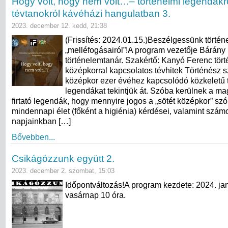
Hogy volt, hogy nem volt…– történelmi legendákr
tévtanokról kávéházi hangulatban 3.
2023. december 12. kedd, 21:38
(Frissítés: 2024.01.15.)Beszélgessünk törté
„melléfogásairól”!A program vezetője Bárány
történelemtanár. Szakértő: Kanyó Ferenc tör
középkorral kapcsolatos tévhitek Történész s
középkor ezer évéhez kapcsolódó közkeletű 
legendákat tekintjük át. Szóba kerülnek a ma
firtató legendák, hogy mennyire jogos a „sötét középkor” szó
mindennapi élet (főként a higiénia) kérdései, valamint szám
napjainkban […]
Bővebben...
Csikágózzunk együtt 2.
2023. december 2. szombat, 15:03
Időpontváltozás!A program kezdete: 2024. ja
vasárnap 10 óra.