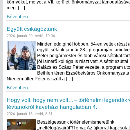
környéket, melyet a VII. kerületi önkormányzat támogatásáv
meg. […]
Bővebben...
Együtt csikágóztunk
2024. január 29. hétfő, 19:04
Minden eddiginél többen, 54-en vettek részt
együtt sétánk január 28-i programján, amely
Péter polgármester és több városi sétákat tart
jól ismerő kolléga is részt vett. A sétát ezúttal
Balázs és Szász Péter vezette, a program ut
Bethlen téren Erzsébetváros Önkormányzat
Niedermüller Péter is szólt a […]
Bővebben...
Hogy volt, hogy nem volt…– történelmi legendákr
tévtanokról kávéházi hangulatban 4.
2024. január 16. kedd, 8:31
Beszélgessünk történelemismeretünk
„melléfogásairól”!Téma: Az újkorral kapcsolat