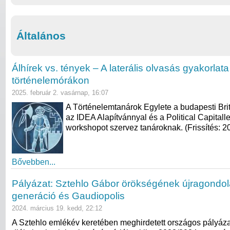
Általános
Álhírek vs. tények – A laterális olvasás gyakorlata
történelemórákon
2025. február 2. vasárnap, 16:07
A Történelemtanárok Egylete a budapesti Brit
az IDEA Alapítvánnyal és a Political Capitall
workshopot szervez tanároknak. (Frissítés: 2
Bővebben...
Pályázat: Sztehlo Gábor örökségének újragondol
generáció és Gaudiopolis
2024. március 19. kedd, 22:12
A Sztehlo emlékév keretében meghirdetett országos pályáz