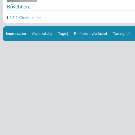
Bővebben...
1
2
3
4
Következő >>
Impresszum
Alapszabály
Tagdíj
Belépési nyilatkozat
Támogatás