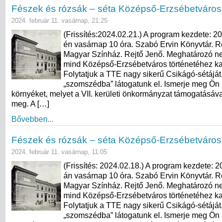
Fészek és rózsák – séta Középső-Erzsébetváros
2024. február 11. vasárnap, 21:25
(Frissítés:2024.02.21.) A program kezdete: 20
én vasárnap 10 óra. Szabó Ervin Könyvtár. Ró
Magyar Színház. Rejtő Jenő. Meghatározó n
mind Középső-Erzsébetváros történetéhez k
Folytatjuk a TTE nagy sikerű Csikágó-sétáját,
„szomszédba” látogatunk el. Ismerje meg Ön i
környéket, melyet a VII. kerületi önkormányzat támogatásáv
meg. A […]
Bővebben...
Fészek és rózsák – séta Középső-Erzsébetváros
2024. február 11. vasárnap, 11:05
(Frissítés: 2024.02.18.) A program kezdete: 2
án vasárnap 10 óra. Szabó Ervin Könyvtár. Ró
Magyar Színház. Rejtő Jenő. Meghatározó n
mind Középső-Erzsébetváros történetéhez k
Folytatjuk a TTE nagy sikerű Csikágó-sétáját,
„szomszédba” látogatunk el. Ismerje meg Ön i