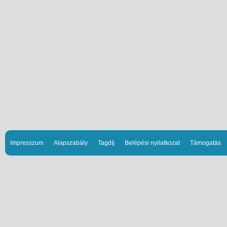
Impresszum
Alapszabály
Tagdíj
Belépési nyilatkozat
Támogatás