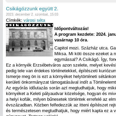
Csikágózzunk együtt 2.
2023. december 2. szombat, 15:03
Címkék:
városi séta
Időpontváltozás!
A program kezdete: 2024. jan
vasárnap 10 óra
.
Capitol mozi. Százház utca. Ga
Miksa. Mi köti össze ezeket a 
egymással? A Csikágó. Így, fone
Ez a környék Erzsébetváros azon szelete, melyet kevés
pedig tele van érdekes történetekkel, építészeti kuriózu
Ismerje meg ön is ezt a környéket helytörténeti sétánkon
kerületi önkormányzat támogatásával indít a Történelem
Az egyórás időutazás során azt megtudhatjuk, hogy miké
környéket a Keleti pályaudvar közelsége, hogyan és miv
a helyi kofák, milyen bűnesetek történtek errefelé az elm
évszázadban. Közben felfedezzük az itteni építészet rejte
és természetesen megtudhatjuk, hogy miért kapta ez a 