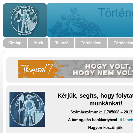
Címlap
Hírek
Tallózó
Történelem
Történele
Kérjük, segíts, hogy folyt
munkánkat!
Számlaszámunk: 11705008 – 2013
A támogatás bankkártyával
itt lehe
Nagyon köszönjük.