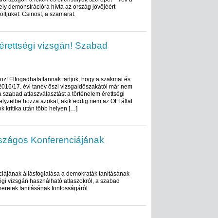
y demonstrációra hívta az ország jövőjéért
öltjüket: Csinost, a szamarat.
érettségi vizsgán! Szabad
oz! Elfogadhatatlannak tartjuk, hogy a szakmai és
 2016/17. évi tanév őszi vizsgaidőszakától már nem
szabad atlaszválasztást a történelem érettségi
helyzetbe hozza azokat, akik eddig nem az OFI által
ok kritika után több helyen […]
szágos Konferenciájának
iájának állásfoglalása a demokraták tanításának
tségi vizsgán használható atlaszokról, a szabad
meretek tanításának fontosságáról.