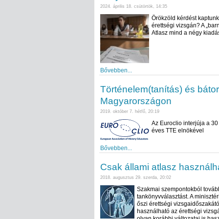
2024. április 18. csütörtök, 14:35
Örökzöld kérdést kaptunk 
érettségi vizsgán? A „barn
Atlasz mind a négy kiadá
Bővebben...
Történelem(tanítás) és báto
Magyarországon
2019. október 7. hétfő, 20:19
Az Euroclio interjúja a 30
éves TTE elnökével
Bővebben...
Csak állami atlasz használh
2018. augusztus 29. szerda, 20:02
Szakmai szempontokból továbbr
tankönyvválasztást. A miniszt
őszi érettségi vizsgaidőszakátó
használható az érettségi vizsg
olyan korábbi változatai is h