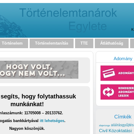
K
Történelem
Történelemtanítás
TTE
Átláthatóság
Adomány
 segíts, hogy folytathassuk
munkánkat!
laszámunk: 11705008 – 20133762.
Címkék
ogatás bankkártyával
itt lehetséges
.
aláírásgyűjtés
alapvizsga
Nagyon köszönjük.
Civil Közoktatási