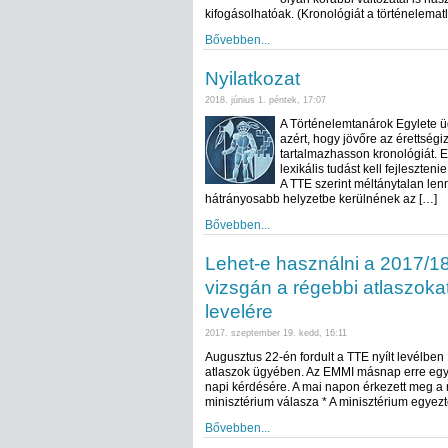
kifogásolhatóak. (Kronológiát a történelemat
Bővebben...
Nyilatkozat
2018. június 1. péntek, 17:07
A Történelemtanárok Egylete üdv
azért, hogy jövőre az érettségi
tartalmazhasson kronológiát. 
lexikális tudást kell fejleszten
A TTE szerint méltánytalan le
hátrányosabb helyzetbe kerülnének az […]
Bővebben...
Lehet-e használni a 2017/18
vizsgán a régebbi atlaszoka
levelére
2017. szeptember 19. kedd, 16:11
Augusztus 22-én fordult a TTE nyílt levélben
atlaszok ügyében. Az EMMI másnap erre egy
napi kérdésére. A mai napon érkezett meg a m
minisztérium válasza * A minisztérium egyezt
Bővebben...