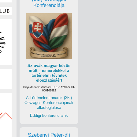
Konferenciája
Szlovák-magyar közös
múlt – ismeretekkel a
történelmi tévhitek
eloszlatásáért
Projektszám: 2023-2-HU01-KA210-SCH-
000169882
A Történelemtanárok (35.)
Országos Konferenciájának
állásfoglalása
Eddigi konferenciáink
Szebenyi Péter-díj