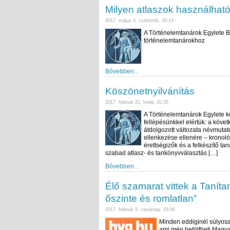
Milyen atlaszok használható
2017. május 4. csütörtök, 20:13
A Történelemtanárok Egylete Bi
történelemtanárokhoz
Bővebben...
Köszönetnyilvánítás
2017. február 21. kedd, 20:35
A Történelemtanárok Egylete kö
fellépésünkkel elértük: a köve
átdolgozott változata névmutatót
ellenkezése ellenére – kronológ
érettségizők és a felkészítő ta
szabad atlasz- és tankönyvválasztás […]
Bővebben...
Élő szamarat vittek a Taníta
őszinte és romlatlan”
2017. február 5. vasárnap, 18:06
Minden eddiginél súlyosab
ami még betöltheti Magya