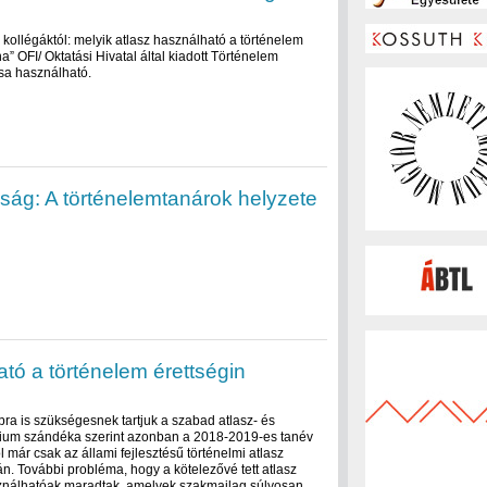
kollégáktól: melyik atlasz használható a történelem
a” OFI/ Oktatási Hivatal által kiadott Történelem
sa használható.
rság: A történelemtanárok helyzete
ató a történelem érettségin
a is szükségesnek tartjuk a szabad atlasz- és
érium szándéka szerint azonban a 2018-2019-es tanév
l már csak az állami fejlesztésű történelmi atlasz
án. További probléma, hogy a kötelezővé tett atlasz
asználhatóak maradtak, amelyek szakmailag súlyosan