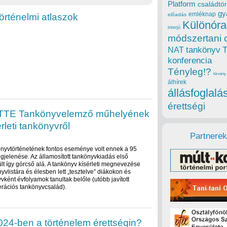
Platform
családtör
gy
emléknap
örténelmi atlaszok
előadás
Különóra
interjú
módszertani 
tankönyv
NAT
konferencia
Tényleg!?
törvény
álhírek
állásfoglalá
érettségi
 a TTE Tankönyvelemző műhelyének
érleti tankönyvről
Partnerek
önyvtörténetének fontos eseménye volt ennek a 95
jelenése. Az államosított tankönyvkiadás első
lt így górcső alá. A tankönyv kísérleti megnevezése
nyvlistára és élesben lett „tesztelve” diákokon és
vként évfolyamok tanultak belőle (utóbb javított
enerációs tankönyvcsalád).
024-ben a történelem érettségin?