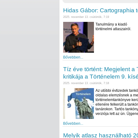
Hidas Gábor: Cartographia t
2025. november 13. csütörtök, 7:19
Tanulmány a kiadó
történelmi atlaszairól.
Bővebben...
Tíz éve történt: Megjelent
kritikája a Történelem 9. kís
2025. november 13. csütörtök, 7:18
Az utóbbi évtizedek tank
oldalas elemzésnek a meg
történelemtankönyve kerü
ellenére felkerült a tankö
tanárokon. Tartós tanköny
verziója lett az ún. Újg
Bővebben...
Melyik atlasz használható 2