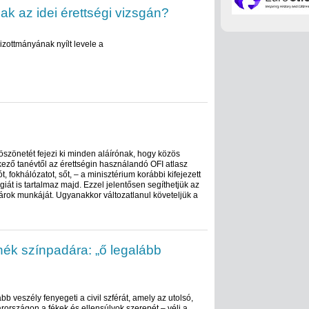
ak az idei érettségi vizsgán?
zottmányának nyílt levele a
szönetét fejezi ki minden aláírónak, hogy közös
tkező tanévtől az érettségin használandó OFI atlasz
, fokhálózatot, sőt, – a minisztérium korábbi kifejezett
iát is tartalmaz majd. Ezzel jelentősen segíthetjük az
nárok munkáját. Ugyanakkor változatlanul követeljük a
nék színpadára: „ő legalább
b veszély fenyegeti a civil szférát, amely az utolsó,
rországon a fékek és ellensúlyok szerepét – véli a