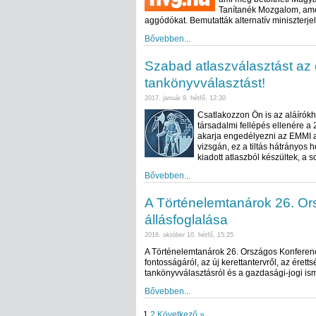
Tanítanék Mozgalom, amel
aggódókat. Bemutatták alternatív miniszterjel
Bővebben...
Szabad atlaszválasztást az 
tankönyvválasztást!
2017. január 9. hétfő, 12:30
Csatlakozzon Ön is az aláírókh
társadalmi fellépés ellenére a
akarja engedélyezni az EMMI a 
vizsgán, ez a tiltás hátrányos 
kiadott atlaszból készültek, a s
Bővebben...
A Történelemtanárok 26. Or
állásfoglalása
2016. október 10. hétfő, 15:25
A Történelemtanárok 26. Országos Konferenc
fontosságáról, az új kerettantervről, az éret
tankönyvválasztásról és a gazdasági-jogi is
Bővebben...
1
2
Következő »