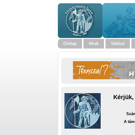
Címlap
Hírek
Tallózó
Kérjük,
Szám
A tám