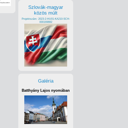
Szlovák-magyar
közös múlt
Projektszám: 2023-2-HU01-KA210-SCH-
000169882
Galéria
Batthyány Lajos nyomában