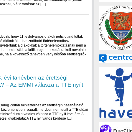
laszba!, Változtatások az […]
özli, hogy 11. évfolyamos diákok petíciót indítottak
ző diákok által használható történelematlasz
Egyetértünk a diákokkal: a történelemoktatásnak nem a
ie, hanem inkább a kritikus gondolkodásra kell nevelnie.
nne, ha a következő tanévben vagy később érettségizők
. évi tanévben az érettségi
t? – Az EMMI válasza a TTE nyílt
 Balog Zoltán miniszterhez az érettségin használható
 közleményben reagált, melyben nem utalt a TTE előző
inisztérium hivatalos válasza a TTE nyílt levelére. A
etési gyakorlata: A TTE nyilvános kérdése […]