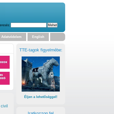
eresés:
Adatvédelem
English
TTE-tagok figyelmébe:
Éljen a lehetőséggel!
civil
Iratkozzon fel