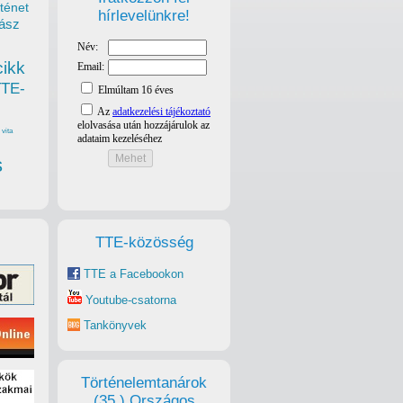
ténet
hírlevelünkre!
ász
cikk
TTE-
vita
s
TTE-közösség
TTE a Facebookon
Youtube-csatorna
Tankönyvek
Történelemtanárok
(35.) Országos