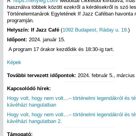
A
https://tenyleg.com/
weboldal cikkeiből kiindulva, más 
használva többek között ezekről a kérdésekről is szó le
Történelemtanárok Egyletének If Jazz Caféban havonta
programján.
Helyszín: If Jazz Café
(
1092 Budapest, Ráday u. 19.
)
Időpont:
2024. január 15.
A program 17 órakor kezdődik és 18:30-ig tart.
Képek
További tervezett időpontok:
2024. február 5., március
Kapcsolódó hírek:
Hogy volt, hogy nem volt…– történelmi legendákról és té
kávéházi hangulatban
Hogy volt, hogy nem volt…– történelmi legendákról és té
kávéházi hangulatban 2.
Támogató: