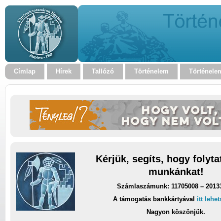
Címlap
Hírek
Tallózó
Történelem
Történele
Kérjük, segíts, hogy folyt
munkánkat!
Számlaszámunk: 11705008 – 2013
A támogatás bankkártyával
itt lehe
Nagyon köszönjük.