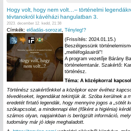
Hogy volt, hogy nem volt…– történelmi legendákr
tévtanokról kávéházi hangulatban 3.
2023. december 12. kedd, 21:38
Címkék:
előadás-sorozat
,
Tényleg!?
(Frissítés: 2024.01.15.)
Beszélgessünk történelemism
„melléfogásairól”!
A program vezetője Bárány Ba
történelemtanár. Szakértő: K
történész.
Téma: A középkorral kapcsol
Történész szakértőnkkel a középkor ezer évéhez kapcso
tévedéseket, legendákat tekintjük át. Szóba kerülnek a
eredetét firtató legendák, hogy mennyire jogos a „sötét 
szókapcsolat, a mindennapi élet (főként a higiénia) kérdé
számos olyan, napjainkban is berögzült információ, mely
tudomány már jó ideje meghaladott.