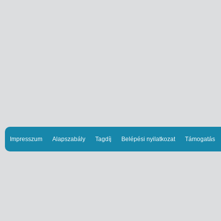
Impresszum
Alapszabály
Tagdíj
Belépési nyilatkozat
Támogatás