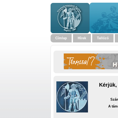
Címlap
Hírek
Tallózó
Kérjük,
Szám
A tám