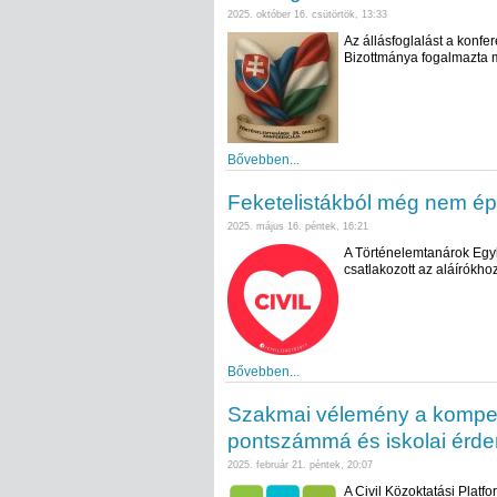
2025. október 16. csütörtök, 13:33
Az állásfoglalást a konfe
Bizottmánya fogalmazta 
Bővebben...
Feketelistákból még nem ép
2025. május 16. péntek, 16:21
A Történelemtanárok Egyl
csatlakozott az aláírókho
Bővebben...
Szakmai vélemény a kompe
pontszámmá és iskolai érde
2025. február 21. péntek, 20:07
A Civil Közoktatási Plat