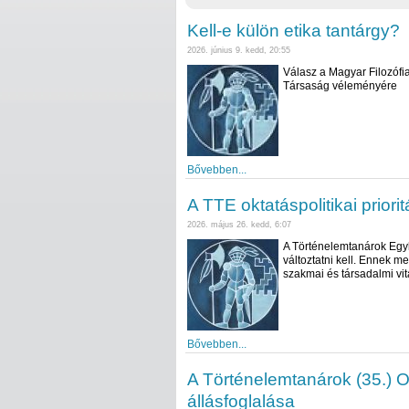
Kell-e külön etika tantárgy?
2026. június 9. kedd, 20:55
Válasz a Magyar Filozófia
Társaság véleményére
Bővebben...
A TTE oktatáspolitikai priorit
2026. május 26. kedd, 6:07
A Történelemtanárok Egyle
változtatni kell. Ennek 
szakmai és társadalmi vit
Bővebben...
A Történelemtanárok (35.) 
állásfoglalása