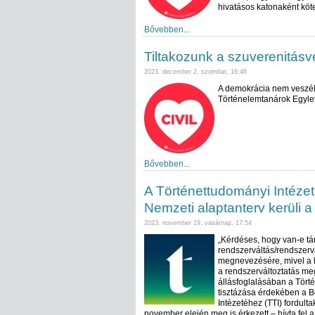
hivatásos katonaként köt
Bővebben...
Tiltakozunk a szuverenitásv
2023. december 2. szombat, 16:46
A demokrácia nem veszély
Történelemtanárok Egylete
Bővebben...
A Történettudományi Intézet
Nemzeti alaptanterv kerüli a
2023. november 19. vasárnap, 17:54
„Kérdéses, hogy van-e t
rendszerváltás/rendszerv
megnevezésére, mivel a h
a rendszerváltoztatás meg
állásfoglalásában a Tört
tisztázása érdekében a 
Intézetéhez (TTI) fordult
november elején meg is érkezett – hívta fel a