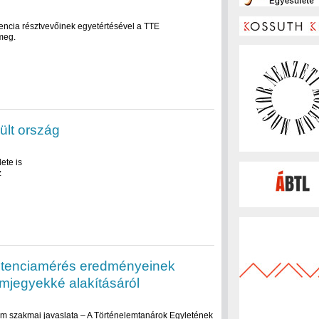
rencia résztvevőinek egyetértésével a TTE
meg.
ült ország
ete is
z
tenciamérés eredményeinek
mjegyekké alakításáról
form szakmai javaslata – A Történelemtanárok Egyletének