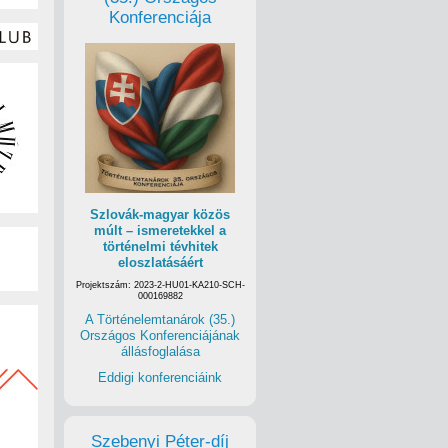
Konferenciája
Szlovák-magyar közös
múlt – ismeretekkel a
történelmi tévhitek
eloszlatásáért
Projektszám: 2023-2-HU01-KA210-SCH-
000169882
A Történelemtanárok (35.)
Országos Konferenciájának
állásfoglalása
Eddigi konferenciáink
Szebenyi Péter-díj