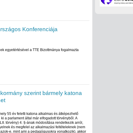
Országos Konferenciája
nek egyetértésével a TTE Bizottmánya fogalmazta
 kormány szerint bármely katona
et
ely 55 év feletti katona alkalmas és átképezhető
i a parlament által már elfogadott törvényből. A
LII. törvény) 4. §-ának módosítása rendelkezik arról,
elnek és megfelel az alkalmazási feltételeknek (nem
nazok-e, mint ami a pedagógusokra vonatkozik), akkor