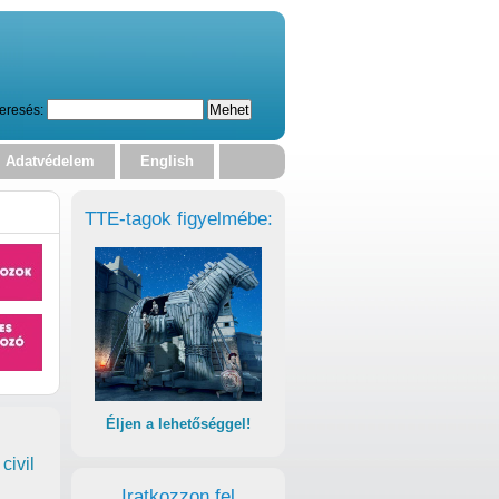
eresés:
Adatvédelem
English
TTE-tagok figyelmébe:
Éljen a lehetőséggel!
civil
Iratkozzon fel