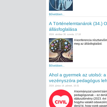
Bővebben...
A Történelemtanárok (34.) 
állásfoglalása
2024. október 30. szerda, 17:18
A konferencia résztvevői
meg az állásfoglalást.
Bővebben...
Ahol a gyermek az utolsó: a
vezényszóra pedagógus leh
2024. június 14. péntek, 10:31
A kormányzat szerint bárm
pedagógusnak – ez derül k
státusztörvény (2023. évi 
hogyha valakit odavezény
derül ki, hogy ezek ugya