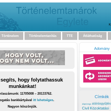
K
Történelem
Történelemtanítás
TTE
Átláthatóság
Adomány
 segíts, hogy folytathassuk
munkánkat!
laszámunk: 11705008 – 20133762.
Címkék
ogatás bankkártyával
itt lehetséges
.
aláírásgyűjtés
alapvizsga
Nagyon köszönjük.
Civil Közoktatási