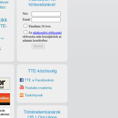
ténet
hírlevelünkre!
ász
cikk
TTE-
vita
s
TTE-közösség
TTE a Facebookon
Youtube-csatorna
Tankönyvek
Történelemtanárok
(35.) Országos