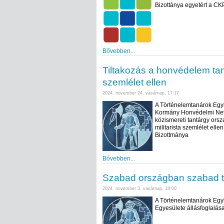
Bizottánya egyetért a CK
Bővebben...
Tiltakozás a honvédelem tant
szemlélet ellen
2024. november 24. vasárnap, 17:17
A Történelemtanárok Egyl
Kormány Honvédelmi Nevel
közismereti tantárgy orsz
militarista szemlélet ell
Bizottmánya
Bővebben...
Szabad országban szabad ta
2024. november 3. vasárnap, 18:00
A Történelemtanárok Egy
Egyesülete állásfoglalás