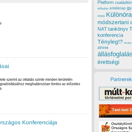
Platform
családtör
gy
emléknap
előadás
Különóra
interjú
módszertani 
i
tankönyv
NAT
konferencia
Tényleg!?
törvény
álhírek
állásfoglalá
érettségi
ásai
Partnerek
te szerint az oktatás szinte minden területén
megvalósításához meghatározóan fontos az előzetes
a.
Országos Konferenciája