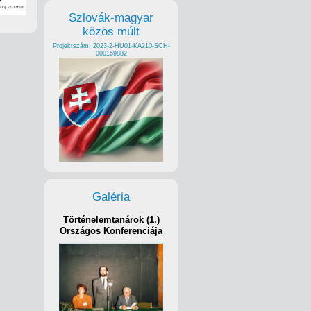
Szlovák-magyar
közös múlt
Projektszám: 2023-2-HU01-KA210-SCH-
000169882
Galéria
Történelemtanárok (1.)
Országos Konferenciája