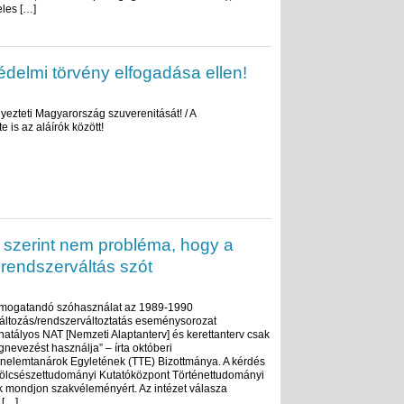
eles […]
édelmi törvény elfogadása ellen!
ezteti Magyarország szuverenitását! / A
 is az aláírók között!
 szerint nem probléma, hogy a
 rendszerváltás szót
ámogatandó szóhasználat az 1989-1990
áltozás/rendszerváltoztatás eseménysorozat
atályos NAT [Nemzeti Alaptanterv] és kerettanterv csak
nevezést használja” – írta októberi
énelemtanárok Egyletének (TTE) Bizottmánya. A kérdés
Bölcsészettudományi Kutatóközpont Történettudományi
ak mondjon szakvéleményért. Az intézet válasza
 […]