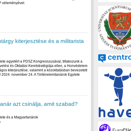
P véleményével.
árgy kiterjesztése és a militarista
ete egyetért a PDSZ Kongresszusával, tiltakozunk a
ési és Oktatási Keretstratégiája ellen, a Honvédelem
ágos kiterjesztése, valamint a közoktatásban bevezetett
en! 2024. november 24. A Történelemtanárok Egylete
nár azt csinálja, amit szabad?
lete és a Magyartanárok
a