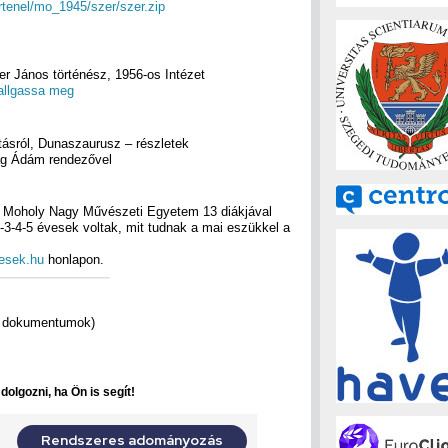
ortenel/mo_1945/szer/szer.zip
er János történész, 1956-os Intézet
allgassa meg
váltásról, Dunaszaurusz – részletek
lag Ádám rendezővel
a Moholy Nagy Művészeti Egyetem 13 diákjával
 2-3-4-5 évesek voltak, mit tudnak a mai eszükkel a
esek.hu
honlapon.
ő dokumentumok)
olgozni, ha Ön is segít!