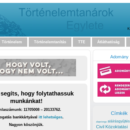
K
Történelem
Történelemtanítás
TTE
Átláthatóság
Adomány
 segíts, hogy folytathassuk
munkánkat!
laszámunk: 11705008 – 20133762.
Címkék
ogatás bankkártyával
itt lehetséges
.
aláírásgyűjtés
alapvizsga
Nagyon köszönjük.
Civil Közoktatási