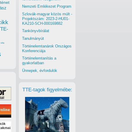
ténet
Nemzeti Emlékezet Program
ász
Szlovák-magyar közös múlt -
Projektszám: 2023-2-HU01-
cikk
KA210-SCH-000169882
TTE-
Tankönyvbírálat
Tanulmányút
vita
Történelemtanárok Országos
Konferenciája
s
Történelemtanítás a
gyakorlatban
Ünnepek, évfordulók
TTE-tagok figyelmébe: