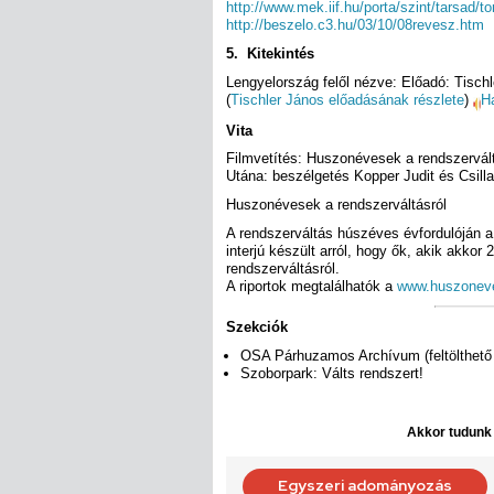
http://www.mek.iif.hu/porta/szint/tarsad/t
http://beszelo.c3.hu/03/10/08revesz.htm
5. Kitekintés
Lengyelország felől nézve: Előadó: Tischl
(
Tischler János előadásának részlete
)
H
Vita
Filmvetítés: Huszonévesek a rendszer
Utána: beszélgetés Kopper Judit és Csil
Huszonévesek a rendszerváltásról
A rendszerváltás húszéves évfordulóján 
interjú készült arról, hogy ők, akik akkor
rendszerváltásról.
A riportok megtalálhatók a
www.huszonev
Szekciók
OSA Párhuzamos Archívum (feltölthet
Szoborpark: Válts rendszert!
Akkor tudunk d