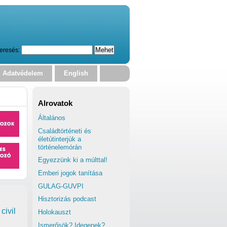
eresés:
Adatvédelem
English
Alrovatok
Általános
Családtörténeti és
életútinterjúk a
történelemórán
Egyezzünk ki a múlttal!
Emberi jogok tanítása
GULAG-GUVPI
Hisztorizás podcast
civil
Holokauszt
Ismerősök? Idegenek?