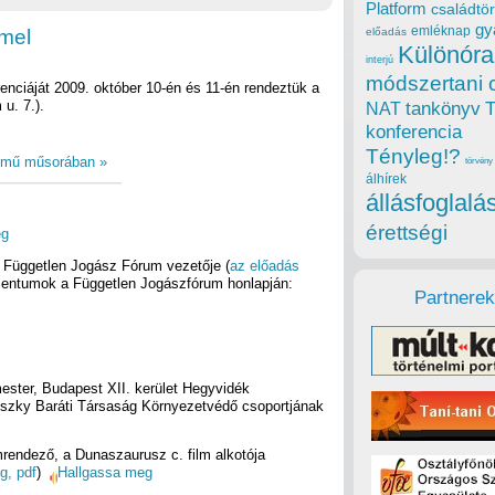
Platform
családtör
gy
emléknap
mmel
előadás
Különóra
interjú
módszertani 
enciáját 2009. október 10-én és 11-én rendeztük a
u. 7.).
tankönyv
NAT
konferencia
Tényleg!?
című műsorában »
törvény
álhírek
állásfoglalá
érettségi
eg
 Független Jogász Fórum vezetője (
az előadás
umentumok a Független Jogászfórum honlapján:
Partnerek
mester, Budapest XII. kerület Hegyvidék
nszky Baráti Társaság Környezetvédő csoportjának
mrendező, a Dunaszaurusz c. film alkotója
g, pdf
)
Hallgassa meg