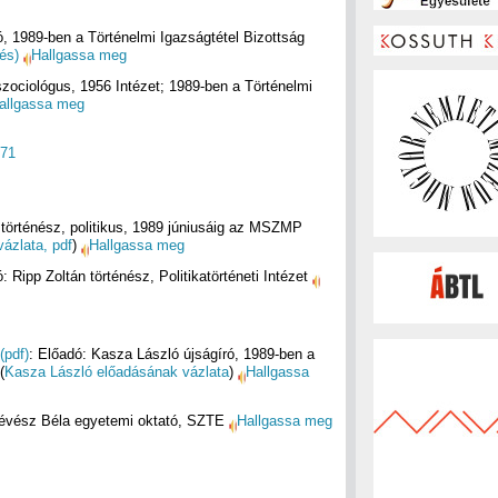
ró, 1989-ben a Történelmi Igazságtétel Bizottság
és)
Hallgassa meg
szociológus, 1956 Intézet; 1989-ben a Történelmi
allgassa meg
971
történész, politikus, 1989 júniusáig az MSZMP
vázlata, pdf
)
Hallgassa meg
Ripp Zoltán történész, Politikatörténeti Intézet
(pdf)
: Előadó: Kasza László újságíró, 1989-ben a
(
Kasza László előadásának vázlata
)
Hallgassa
évész Béla egyetemi oktató, SZTE
Hallgassa meg