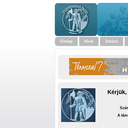
Címlap
Hírek
Tallózó
Kérjük,
Szám
A tám