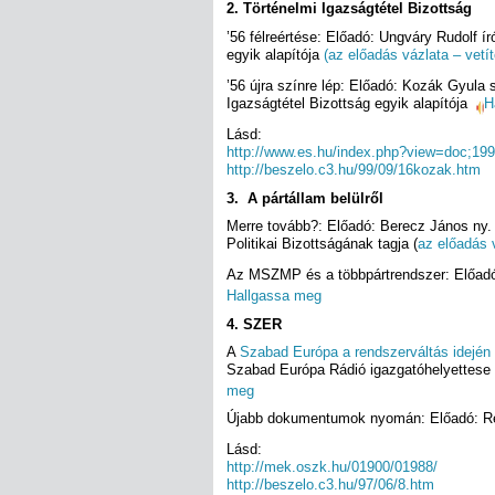
2. Történelmi Igazságtétel Bizottság
’56 félreértése: Előadó: Ungváry Rudolf í
egyik alapítója
(az előadás vázlata – vetít
’56 újra színre lép: Előadó: Kozák Gyula 
Igazságtétel Bizottság egyik alapítója
H
Lásd:
http://www.es.hu/index.php?view=doc;19
http://beszelo.c3.hu/99/09/16kozak.htm
3. A pártállam belülről
Merre tovább?: Előadó: Berecz János ny. 
Politikai Bizottságának tagja (
az előadás 
Az MSZMP és a többpártrendszer: Előadó: 
Hallgassa meg
4. SZER
A
Szabad Európa a rendszerváltás idején 
Szabad Európa Rádió igazgatóhelyettese 
meg
Újabb dokumentumok nyomán: Előadó: R
Lásd:
http://mek.oszk.hu/01900/01988/
http://beszelo.c3.hu/97/06/8.htm