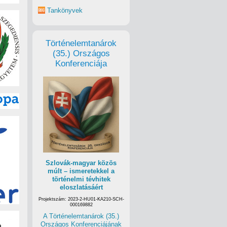
Tankönyvek
Történelemtanárok
(35.) Országos
Konferenciája
Szlovák-magyar közös
múlt – ismeretekkel a
történelmi tévhitek
eloszlatásáért
Projektszám: 2023-2-HU01-KA210-SCH-
000169882
A Történelemtanárok (35.)
Országos Konferenciájának