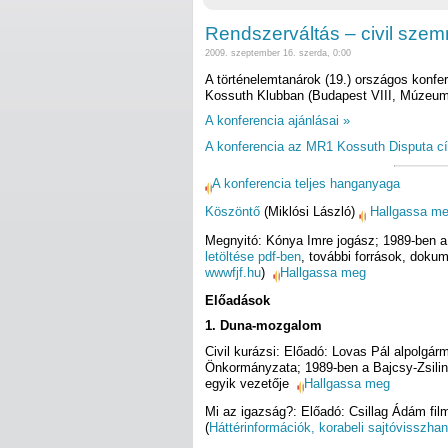
Rendszerváltás – civil sze
2009. szeptember 16. szerda, 0:00
A történelemtanárok (19.) országos konfer
Kossuth Klubban (Budapest VIII, Múzeum 
A konferencia ajánlásai »
A konferencia az MR1 Kossuth Disputa 
A konferencia teljes hanganyaga
Köszöntő
(Miklósi László)
Hallgassa m
Megnyitó: Kónya Imre jogász; 1989-ben a
letöltése pdf-ben
, további források, dok
wwwfjf.hu
)
Hallgassa meg
Előadások
1. Duna-mozgalom
Civil kurázsi: Előadó: Lovas Pál alpolgár
Önkormányzata; 1989-ben a Bajcsy-Zsili
egyik vezetője
Hallgassa meg
Mi az igazság?: Előadó: Csillag Ádám fil
(
Háttérinformációk, korabeli sajtóvisszhan