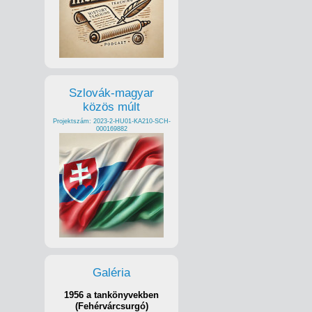
Szlovák-magyar
közös múlt
Projektszám: 2023-2-HU01-KA210-SCH-
000169882
Galéria
1956 a tankönyvekben
(Fehérvárcsurgó)