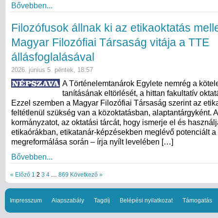
Bővebben...
Filozófusok állnak ki az etikaoktatás melle
Magyar Filozófiai Társaság vitája a TTE
állásfoglalásával
2026. június 5. péntek, 18:57
A Történelemtanárok Egylete nemrég a kötel
tanításának eltörlését, a hittan fakultatív okta
Ezzel szemben a Magyar Filozófiai Társaság szerint az etik
feltétlenül szükség van a közoktatásban, alaptantárgyként. A
kormányzatot, az oktatási tárcát, hogy ismerje el és használj
etikaórákban, etikatanár-képzésekben meglévő potenciált a
megreformálása során – írja nyílt levelében […]
Bővebben...
« Előző
1
2
3
4
…
869
Következő »
Impresszum
Alapszabály
Tagdíj
Belépési nyilatkozat
Támogatás