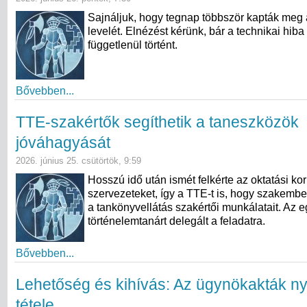
Sajnáljuk, hogy tegnap többször kapták meg 
levelét. Elnézést kérünk, bár a technikai hiba
függetlenül történt.
Bővebben...
TTE-szakértők segíthetik a taneszközök
jóváhagyását
2026. június 25. csütörtök, 9:59
Hosszú idő után ismét felkérte az oktatási kor
szervezeteket, így a TTE-t is, hogy szakembe
a tankönyvellátás szakértői munkálatait. Az e
történelemtanárt delegált a feladatra.
Bővebben...
Lehetőség és kihívás: Az ügynökakták n
tétele