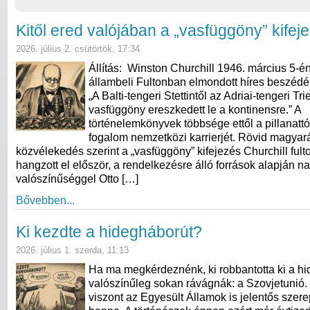
Kitől ered valójában a „vasfüggöny” kifej
2026. július 2. csütörtök, 17:34
Állítás: Winston Churchill 1946. március 5-én
állambeli Fultonban elmondott híres beszédéb
„A Balti-tengeri Stettintől az Adriai-tengeri Tri
vasfüggöny ereszkedett le a kontinensre.” A
történelemkönyvek többsége ettől a pillanattó
fogalom nemzetközi karrierjét. Rövid magyará
közvélekedés szerint a „vasfüggöny” kifejezés Churchill ful
hangzott el először, a rendelkezésre álló források alapján n
valószínűséggel Otto […]
Bővebben...
Ki kezdte a hidegháborút?
2026. július 1. szerda, 11:13
Ha ma megkérdeznénk, ki robbantotta ki a hi
valószínűleg sokan rávágnák: a Szovjetunió.
viszont az Egyesült Államok is jelentős szerep