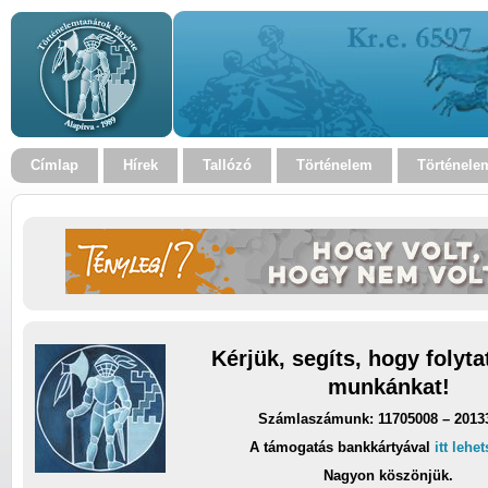
Címlap
Hírek
Tallózó
Történelem
Történele
Kérjük, segíts, hogy folyt
munkánkat!
Számlaszámunk: 11705008 – 2013
A támogatás bankkártyával
itt lehe
Nagyon köszönjük.