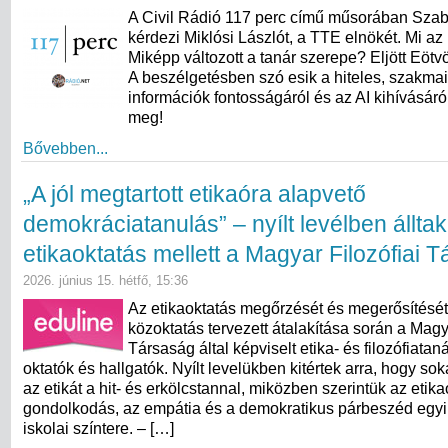
A Civil Rádió 117 perc című műsorában Sza
kérdezi Miklósi Lászlót, a TTE elnökét. Mi az 
Miképp változott a tanár szerepe? Eljött Eötv
A beszélgetésben szó esik a hiteles, szakma
információk fontosságáról és az AI kihívásáró
meg!
Bővebben...
„A jól megtartott etikaóra alapvető
demokráciatanulás” – nyílt levélben álltak
etikaoktatás mellett a Magyar Filozófiai 
2026. június 15. hétfő, 15:36
Az etikaoktatás megőrzését és megerősítését
közoktatás tervezett átalakítása során a Magy
Társaság által képviselt etika- és filozófiata
oktatók és hallgatók. Nyílt levelükben kitértek arra, hogy s
az etikát a hit- és erkölcstannal, miközben szerintük az etikaó
gondolkodás, az empátia és a demokratikus párbeszéd egyi
iskolai színtere. – […]