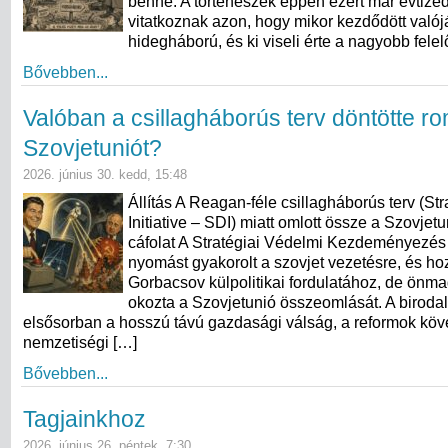
benne. A történészek éppen ezért már évtize
vitatkoznak azon, hogy mikor kezdődött való
hidegháború, és ki viseli érte a nagyobb fele
Bővebben...
Valóban a csillagháborús terv döntötte r
Szovjetuniót?
2026. június 30. kedd, 15:48
Állítás A Reagan-féle csillagháborús terv (St
Initiative – SDI) miatt omlott össze a Szovjet
cáfolat A Stratégiai Védelmi Kezdeményezés
nyomást gyakorolt a szovjet vezetésre, és hoz
Gorbacsov külpolitikai fordulatához, de ön
okozta a Szovjetunió összeomlását. A birod
elsősorban a hosszú távú gazdasági válság, a reformok köv
nemzetiségi […]
Bővebben...
Tagjainkhoz
2026. június 26. péntek, 7:30