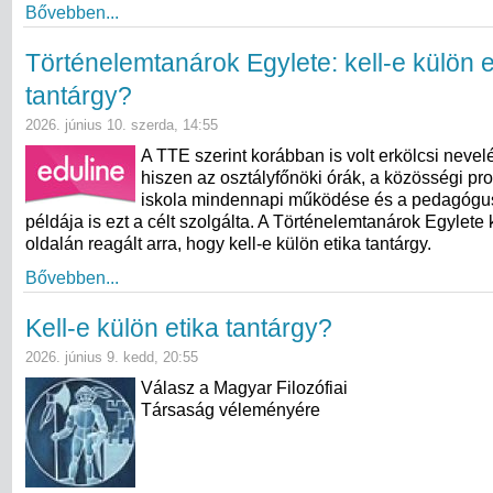
Bővebben...
Történelemtanárok Egylete: kell-e külön e
tantárgy?
2026. június 10. szerda, 14:55
A TTE szerint korábban is volt erkölcsi nevel
hiszen az osztályfőnöki órák, a közösségi pr
iskola mindennapi működése és a pedagógu
példája is ezt a célt szolgálta. A Történelemtanárok Egylete
oldalán reagált arra, hogy kell-e külön etika tantárgy.
Bővebben...
Kell-e külön etika tantárgy?
2026. június 9. kedd, 20:55
Válasz a Magyar Filozófiai
Társaság véleményére