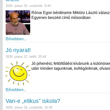
2026. június 25. csütörtök, 9:44
Rónai Egon kérdéseire Miklósi László válasz
Egyenes beszéd című műsorában
Bővebben...
Jó nyarat!
2026. június 22. hétfő, 20:44
Jó pihenést, feltöltődést kívánunk a különös
után minden tagunknak, kollégánknak, olvas
Bővebben...
Van-e „etikus” iskola?
2026. június 18. csütörtök, 15:40