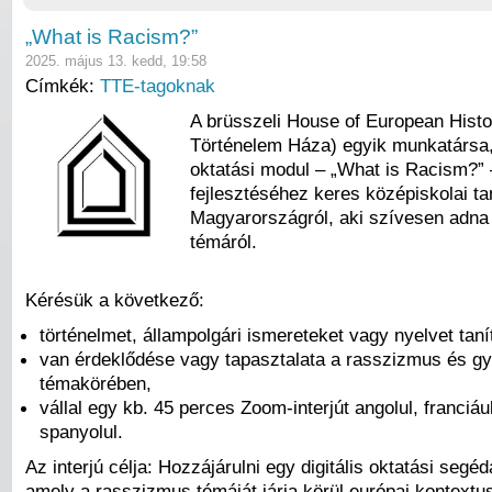
„What is Racism?”
2025. május 13. kedd, 19:58
Címkék:
TTE-tagoknak
A brüsszeli House of European Histo
Történelem Háza) egyik munkatársa,
oktatási modul – „What is Racism?” 
fejlesztéséhez keres középiskolai ta
Magyarországról, aki szívesen adna i
témáról.
Kérésük a következő:
történelmet, állampolgári ismereteket vagy nyelvet taní
van érdeklődése vagy tapasztalata a rasszizmus és g
témakörében,
vállal egy kb. 45 perces Zoom-interjút angolul, franciáu
spanyolul.
Az interjú célja: Hozzájárulni egy digitális oktatási seg
amely a rasszizmus témáját járja körül európai kontextu