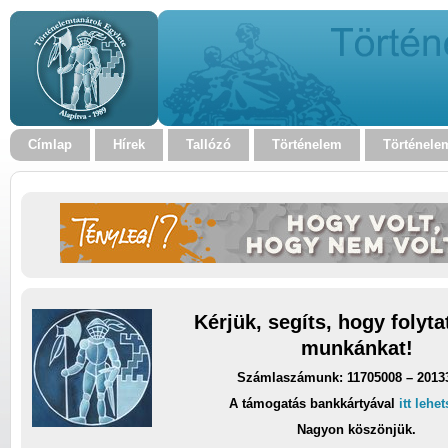
Címlap
Hírek
Tallózó
Történelem
Történele
Kérjük, segíts, hogy folyt
munkánkat!
Számlaszámunk: 11705008 – 2013
A támogatás bankkártyával
itt lehe
Nagyon köszönjük.