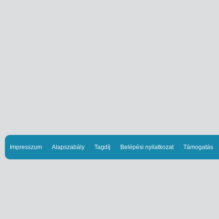
Impresszum
Alapszabály
Tagdíj
Belépési nyilatkozat
Támogatás