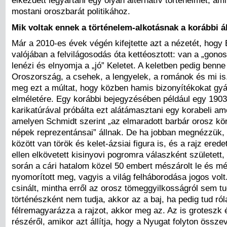
mostani oroszbarát politikához.
Mik voltak ennek a történelem-alkotásnak a korábbi 
Már a 2010-es évek végén kifejtette azt a nézetét, hogy
valójában a felvilágosodás óta kettéosztott: van a „gono
lenézi és elnyomja a „jó” Keletet. A keletben pedig benne
Oroszország, a csehek, a lengyelek, a románok és mi is
meg ezt a múltat, hogy közben hamis bizonyítékokat gyár
elméletére. Egy korábbi bejegyzésében például egy 190
karikatúrával próbálta ezt alátámasztani egy korabeli ame
amelyen Schmidt szerint „az elmaradott barbár orosz kör
népek reprezentánsai” állnak. De ha jobban megnézzük, 
között van török és kelet-ázsiai figura is, és a rajz erede
ellen elkövetett kisinyovi pogromra válaszként született
során a cári hatalom közel 50 embert mészárolt le és mé
nyomorított meg, vagyis a világ felháborodása jogos volt
csinált, mintha erről az orosz tömeggyilkosságról sem t
történészként nem tudja, akkor az a baj, ha pedig tud ró
félremagyarázza a rajzot, akkor meg az. Az is groteszk 
részéről, amikor azt állítja, hogy a Nyugat folyton össze