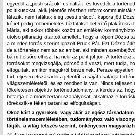
egyedül a „pesti srácok” csinálták, és kivették a történet
politikusokat, akik jelentős részben reformkommunisták 
látszik, nem találtak elég „pesti srácot”, kapóra jött Dóz
képet pedig többemeletes tűzfalakat beterítő plakátokra 
Mária, aki akkor többek között az emlékév kormánybiztos
utolsó pillanatig kitartott amellett, hogy a képen Dózsa 
a minden forrás szerint igazolt Pruck Pál. Ezt Dózsa állí
de a történész nem az az ember, aki minden szembejöv
bármit elsőre elhisz, ha neki az pont jól jön. A történész 
forrásokat megvizsgálja, górcső alá veszi, mert tudja, 
elfogultak, amikor magukról beszélnek. Persze egyetlen
tud teljesen elszakadni a jelentől, a saját családja történe
világszemléletétől, és ez rendben is van. Nincs teljesen s
tökéletesen objektív történettudomány, a kérdés az, hog
betartja-e a módszertani szabályokat, alkalmaz-e forráskr
törekszik-e féken tartani az elfogultságait.
Okoz kárt a gyerekek, vagy akár az egész társadalom
történelemszemléletében, tudományhoz való viszony
látják: a világ tetszés szerint, önkényesen magyaráz