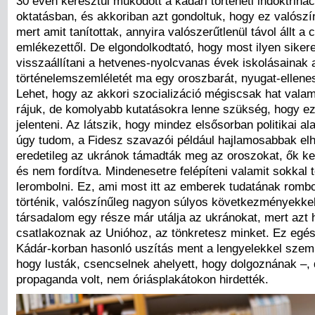
30 éven keresztül működött a kádári történeti indoktriná
oktatásban, és akkoriban azt gondoltuk, hogy ez valószí
mert amit tanítottak, annyira valószerűtlenül távol állt a 
emlékezettől. De elgondolkodtató, hogy most ilyen siker
visszaállítani a hetvenes-nyolcvanas évek iskolásainak 
történelemszemléletét ma egy oroszbarát, nyugat-ellenes
Lehet, hogy az akkori szocializáció mégiscsak hat vala
rájuk, de komolyabb kutatásokra lenne szükség, hogy ez
jelenteni. Az látszik, hogy mindez elsősorban politikai a
úgy tudom, a Fidesz szavazói például hajlamosabbak elh
eredetileg az ukránok támadták meg az oroszokat, ők k
és nem fordítva. Mindenesetre felépíteni valamit sokkal t
lerombolni. Ez, ami most itt az emberek tudatának romb
történik, valószínűleg nagyon súlyos következményekkel 
társadalom egy része már utálja az ukránokat, mert azt h
csatlakoznak az Unióhoz, az tönkretesz minket. Ez egés
Kádár-korban hasonló uszítás ment a lengyelekkel szem
hogy lusták, csencselnek ahelyett, hogy dolgoznának –, d
propaganda volt, nem óriásplakátokon hirdették.