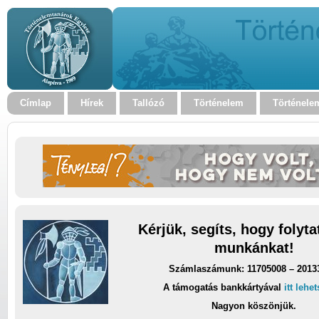
Címlap
Hírek
Tallózó
Történelem
Történele
Kérjük, segíts, hogy folyt
munkánkat!
Számlaszámunk: 11705008 – 2013
A támogatás bankkártyával
itt lehe
Nagyon köszönjük.