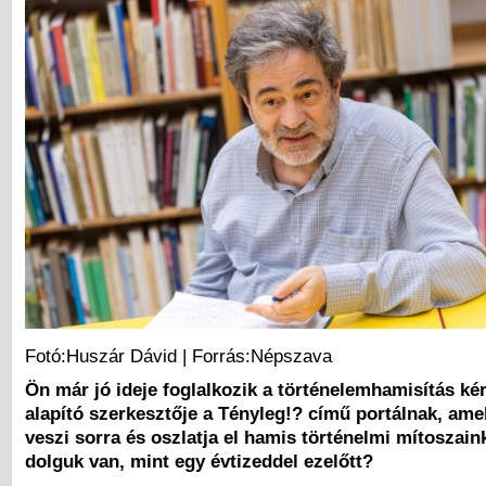
Fotó:Huszár Dávid | Forrás:Népszava
Ön már jó ideje foglalkozik a történelemhamisítás ké
alapító szerkesztője a Tényleg!? című portálnak, ame
veszi sorra és oszlatja el hamis történelmi mítoszain
dolguk van, mint egy évtizeddel ezelőtt?