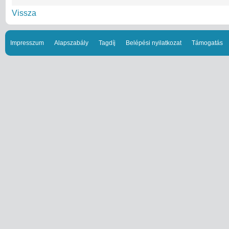
Vissza
Impresszum
Alapszabály
Tagdíj
Belépési nyilatkozat
Támogatás