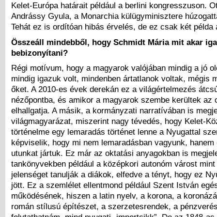
Kelet-Európa határait például a berlini kongresszuson. O
Andrássy Gyula, a Monarchia külügyminisztere húzogatta
Tehát ez is ordítóan hibás érvelés, de ez csak két példa 
Összeáll mindebből, hogy Schmidt Mária mit akar iga
bebizonyítani?
Régi motívum, hogy a magyarok valójában mindig a jó old
mindig igazuk volt, mindenben ártatlanok voltak, mégis m
őket. A 2010-es évek derekán ez a világértelmezés átcs
nézőpontba, és amikor a magyarok szembe kerültek az o
elhallgatja. A másik, a kormányzati narratívában is megje
világmagyarázat, miszerint nagy tévedés, hogy Kelet-K
történelme egy lemaradás történet lenne a Nyugattal sz
képviselik, hogy mi nem lemaradásban vagyunk, hanem 
utunkat jártuk. Ez már az oktatási anyagokban is megjele
tankönyvekben például a középkori autonóm várost min
jelenséget tanulják a diákok, elfedve a tényt, hogy ez N
jött. Ez a szemlélet ellentmond például Szent István egé
működésének, hiszen a latin nyelv, a korona, a koronáz
román stílusú építészet, a szerzetesrendek, a pénzveré