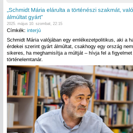
„Schmidt Mária elárulta a történészi szakmát, val
álmúltat gyárt”
2025. május 10. szombat, 22:15
Címkék:
interjú
Schmidt Mária valójában egy emlékezetpolitikus, aki a h
érdekei szerint gyárt álmúltat, csakhogy egy ország nem 
sikeres, ha meghamisítja a múltját – hívja fel a figyelmet
történelemtanár.