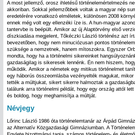
A most jellemző, orosz ihletésű történelemértelmezés ne
akkoriban. Sokkal jellemzőbbek voltak a magyar nép sum
eredetérére vonatkozó elméletek, különösen 2008 körny
ennek még volt egy ellenzéki íze is. A hun-magyar azon
tantervbe is beépült. Amikor az új Alaptörvény első verz
díszkiadása megjelent, Tőkéczki László történész azt írt
bevezetőben, hogy nem minuciózusan pontos történelem
szüksége a nemzetnek, hanem mítoszokra. Egyszer Orbá
mondta, hogy ha a történelmi sikereinket hangsúlyoznán
gazdaságilag is sikeresek lennénk. Én nem hiszem, hogy
működik. Amikor a németek egy mitikus történelmet tanít
egy háborús összeomlásba vezényelték magukat, mikor 
tették a múltjukat, sikert sikerre halmoztak a gazdaság
találunk arra történelmi példát, hogy egy ország attól let
és boldog, hogy meghamisítja a múltját.
Névjegy
Lőrinc László 1986 óta történelemtanár az Árpád Gimná
az Alternatív Közgazdasági Gimnáziumban. A Történele
Egylete bizottmányi tagja, számos történelem- és életmó