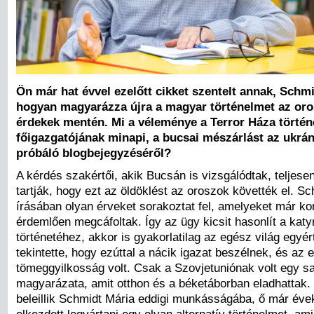
Ön már hat évvel ezelőtt cikket szentelt annak, Schm
hogyan magyarázza újra a magyar történelmet az oros
érdekek mentén. Mi a véleménye a Terror Háza történ
főigazgatójának minapi, a bucsai mészárlást az ukrá
próbáló blogbejegyzéséről?
A kérdés szakértői, akik Bucsán is vizsgálódtak, teljes
tartják, hogy ezt az öldöklést az oroszok követték el. S
írásában olyan érveket sorakoztat fel, amelyeket már kor
érdemlően megcáfoltak. Így az ügy kicsit hasonlít a kat
történetéhez, akkor is gyakorlatilag az egész világ egyé
tekintette, hogy ezúttal a nácik igazat beszélnek, és az 
tömeggyilkosság volt. Csak a Szovjetuniónak volt egy sa
magyarázata, amit otthon és a béketáborban eladhattak.
beleillik Schmidt Mária eddigi munkásságába, ő már évek
elkezdett legyártani egy olyan alternatív történelmet, ami