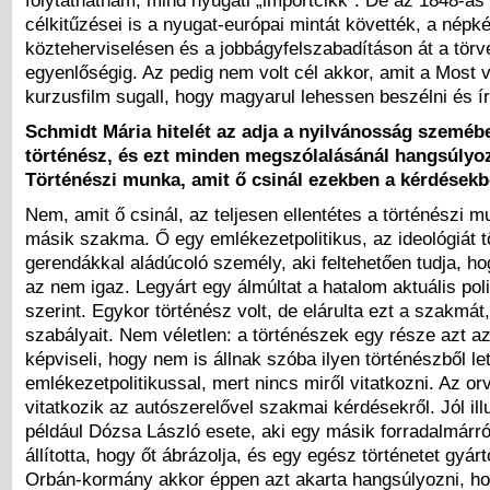
folytathatnám, mind nyugati „importcikk”. De az 1848-as
célkitűzései is a nyugat-európai mintát követték, a népké
közteherviselésen és a jobbágyfelszabadításon át a törvé
egyenlőségig. Az pedig nem volt cél akkor, amit a Most
kurzusfilm sugall, hogy magyarul lehessen beszélni és ír
Schmidt Mária hitelét az adja a nyilvánosság szeméb
történész, és ezt minden megszólalásánál hangsúlyo
Történészi munka, amit ő csinál ezekben a kérdések
Nem, amit ő csinál, az teljesen ellentétes a történészi 
másik szakma. Ő egy emlékezetpolitikus, az ideológiát t
gerendákkal aládúcoló személy, aki feltehetően tudja, h
az nem igaz. Legyárt egy álmúltat a hatalom aktuális poli
szerint. Egykor történész volt, de elárulta ezt a szakmát
szabályait. Nem véletlen: a történészek egy része azt az
képviseli, hogy nem is állnak szóba ilyen történészből let
emlékezetpolitikussal, mert nincs miről vitatkozni. Az o
vitatkozik az autószerelővel szakmai kérdésekről. Jól illu
például Dózsa László esete, aki egy másik forradalmárró
állította, hogy őt ábrázolja, és egy egész történetet gyárt
Orbán-kormány akkor éppen azt akarta hangsúlyozni, ho