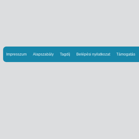
Impresszum
Alapszabály
Tagdíj
Belépési nyilatkozat
Támogatás