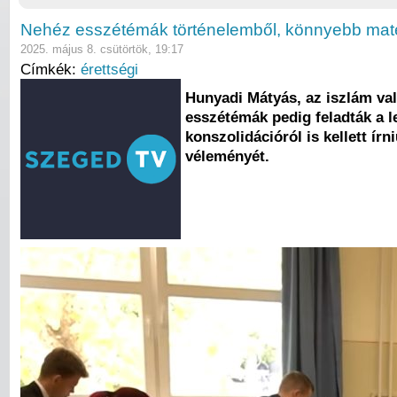
Nehéz esszétémák történelemből, könnyebb mate
2025. május 8. csütörtök, 19:17
Címkék:
érettségi
Hunyadi Mátyás, az iszlám vall
esszétémák pedig feladták a l
konszolidációról is kellett írni
véleményét.