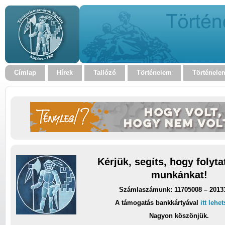
Címlap
Hírek
Tallózó
Történelem
Történele
Kérjük, segíts, hogy folyt
munkánkat!
Számlaszámunk: 11705008 – 2013
A támogatás bankkártyával
itt lehe
Nagyon köszönjük.