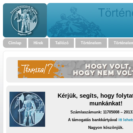
Címlap
Hírek
Tallózó
Történelem
Történele
Kérjük, segíts, hogy folyt
munkánkat!
Számlaszámunk: 11705008 – 2013
A támogatás bankkártyával
itt lehe
Nagyon köszönjük.