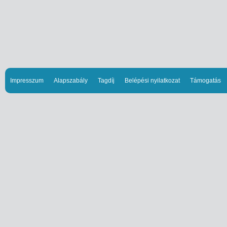
Impresszum
Alapszabály
Tagdíj
Belépési nyilatkozat
Támogatás