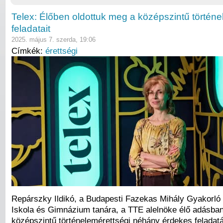
Telex: Élőben oldottuk meg a középszintű történe
feladatait
2025. május 7. szerda, 19:06
Címkék:
érettségi
Repárszky Ildikó, a Budapesti Fazekas Mihály Gyakorló 
Iskola és Gimnázium tanára, a TTE alelnöke élő adásban
középszintű történelemérettségi néhány érdekes feladat