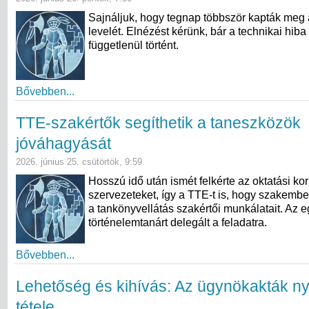
Sajnáljuk, hogy tegnap többször kapták meg 
levelét. Elnézést kérünk, bár a technikai hiba
függetlenül történt.
Bővebben...
TTE-szakértők segíthetik a taneszközök
jóváhagyását
2026. június 25. csütörtök, 9:59
Hosszú idő után ismét felkérte az oktatási kor
szervezeteket, így a TTE-t is, hogy szakembe
a tankönyvellátás szakértői munkálatait. Az e
történelemtanárt delegált a feladatra.
Bővebben...
Lehetőség és kihívás: Az ügynökakták n
tétele