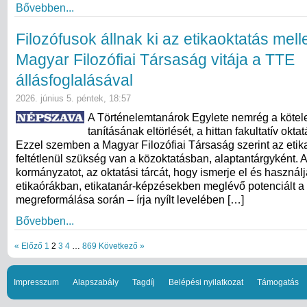
Bővebben...
Filozófusok állnak ki az etikaoktatás melle
Magyar Filozófiai Társaság vitája a TTE
állásfoglalásával
2026. június 5. péntek, 18:57
A Történelemtanárok Egylete nemrég a kötel
tanításának eltörlését, a hittan fakultatív okta
Ezzel szemben a Magyar Filozófiai Társaság szerint az etik
feltétlenül szükség van a közoktatásban, alaptantárgyként. A
kormányzatot, az oktatási tárcát, hogy ismerje el és használj
etikaórákban, etikatanár-képzésekben meglévő potenciált a
megreformálása során – írja nyílt levelében […]
Bővebben...
« Előző
1
2
3
4
…
869
Következő »
Impresszum
Alapszabály
Tagdíj
Belépési nyilatkozat
Támogatás