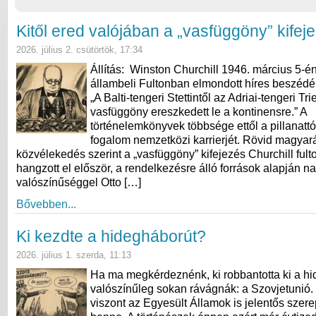
Kitől ered valójában a „vasfüggöny” kifej
2026. július 2. csütörtök, 17:34
Állítás: Winston Churchill 1946. március 5-én
állambeli Fultonban elmondott híres beszédéb
„A Balti-tengeri Stettintől az Adriai-tengeri Tri
vasfüggöny ereszkedett le a kontinensre.” A
történelemkönyvek többsége ettől a pillanattó
fogalom nemzetközi karrierjét. Rövid magyará
közvélekedés szerint a „vasfüggöny” kifejezés Churchill ful
hangzott el először, a rendelkezésre álló források alapján n
valószínűséggel Otto […]
Bővebben...
Ki kezdte a hidegháborút?
2026. július 1. szerda, 11:13
Ha ma megkérdeznénk, ki robbantotta ki a hi
valószínűleg sokan rávágnák: a Szovjetunió.
viszont az Egyesült Államok is jelentős szerep