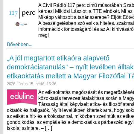
A Civil Rádió 117 perc című műsorában Sza
kérdezi Miklósi Lászlót, a TTE elnökét. Mi az 
Miképp változott a tanár szerepe? Eljött Eötv
A beszélgetésben szó esik a hiteles, szakma
információk fontosságáról és az AI kihívásáró
meg!
Bővebben...
„A jól megtartott etikaóra alapvető
demokráciatanulás” – nyílt levélben álltak
etikaoktatás mellett a Magyar Filozófiai 
2026. június 15. hétfő, 15:36
Az etikaoktatás megőrzését és megerősítését
közoktatás tervezett átalakítása során a Magy
Társaság által képviselt etika- és filozófiata
oktatók és hallgatók. Nyílt levelükben kitértek arra, hogy s
az etikát a hit- és erkölcstannal, miközben szerintük az etikaó
gondolkodás, az empátia és a demokratikus párbeszéd egyi
iskolai színtere. – […]