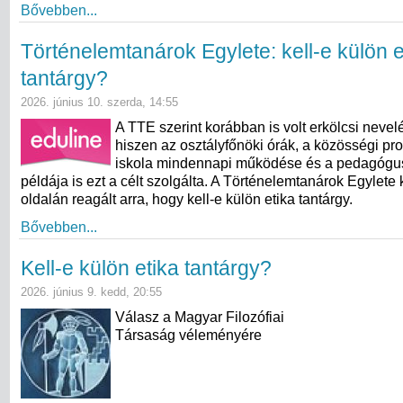
Bővebben...
Történelemtanárok Egylete: kell-e külön e
tantárgy?
2026. június 10. szerda, 14:55
A TTE szerint korábban is volt erkölcsi nevel
hiszen az osztályfőnöki órák, a közösségi pr
iskola mindennapi működése és a pedagógu
példája is ezt a célt szolgálta. A Történelemtanárok Egylete
oldalán reagált arra, hogy kell-e külön etika tantárgy.
Bővebben...
Kell-e külön etika tantárgy?
2026. június 9. kedd, 20:55
Válasz a Magyar Filozófiai
Társaság véleményére