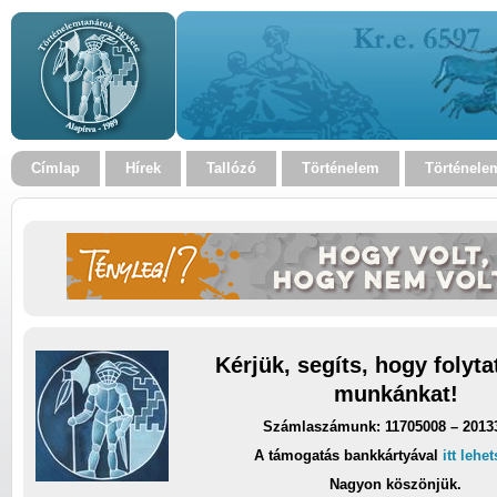
Címlap
Hírek
Tallózó
Történelem
Történele
Kérjük, segíts, hogy folyt
munkánkat!
Számlaszámunk: 11705008 – 2013
A támogatás bankkártyával
itt lehe
Nagyon köszönjük.