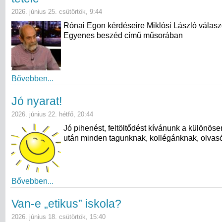
2026. június 25. csütörtök, 9:44
Rónai Egon kérdéseire Miklósi László válasz
Egyenes beszéd című műsorában
Bővebben...
Jó nyarat!
2026. június 22. hétfő, 20:44
Jó pihenést, feltöltődést kívánunk a különös
után minden tagunknak, kollégánknak, olvas
Bővebben...
Van-e „etikus” iskola?
2026. június 18. csütörtök, 15:40