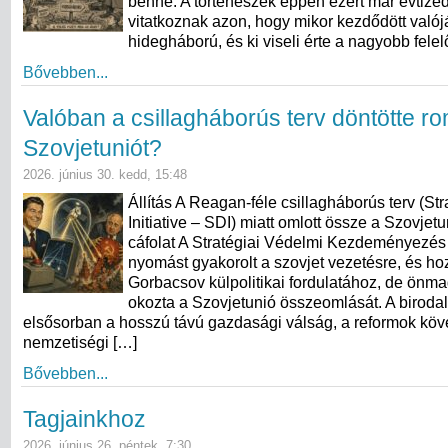
benne. A történészek éppen ezért már évtize
vitatkoznak azon, hogy mikor kezdődött való
hidegháború, és ki viseli érte a nagyobb fele
Bővebben...
Valóban a csillagháborús terv döntötte r
Szovjetuniót?
2026. június 30. kedd, 15:48
Állítás A Reagan-féle csillagháborús terv (St
Initiative – SDI) miatt omlott össze a Szovjet
cáfolat A Stratégiai Védelmi Kezdeményezés
nyomást gyakorolt a szovjet vezetésre, és hoz
Gorbacsov külpolitikai fordulatához, de ön
okozta a Szovjetunió összeomlását. A birod
elsősorban a hosszú távú gazdasági válság, a reformok köv
nemzetiségi […]
Bővebben...
Tagjainkhoz
2026. június 26. péntek, 7:30