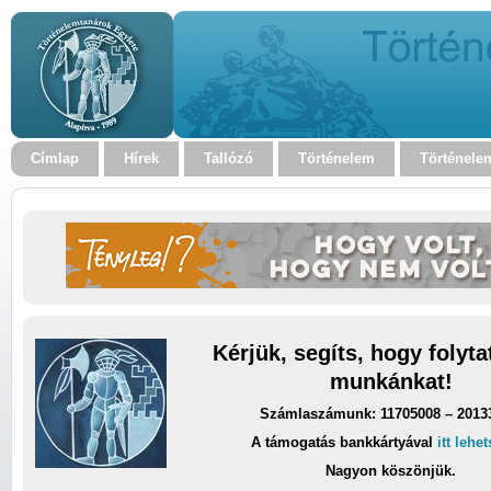
Címlap
Hírek
Tallózó
Történelem
Történele
Kérjük, segíts, hogy folyt
munkánkat!
Számlaszámunk: 11705008 – 2013
A támogatás bankkártyával
itt lehe
Nagyon köszönjük.