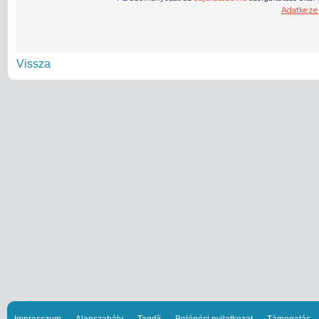
Vissza
Impresszum
Alapszabály
Tagdíj
Belépési nyilatkozat
Támogatás