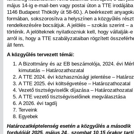
május 14-ig e-mail-ben vagy postai úton a TTE irodájába
1146 Budapest Thököly út 58-60.). A beérkezett anyagoka
formában, sokszorosítva a helyszínen a közgyűlés rész
rendelkezésére bocsátjuk. A jelölés – szokás szerint – 
történik. A jelölteknek nyilatkozniuk kell, hogy vállalják-e
arról is, hogy a TTE szabályzataiban rögzített összefér
áll fenn.
A közgyűlés tervezett témái:
A Bizottmány és az EB beszámolója, 2024. évi Mér
kimutatás – Határozathozatal
A TTE 2024. évi közhasznúsági jelentése – Határoz
A TTE 2025. évi költségvetése – Határozathozatal
Vezető tisztségviselők díjazása – Határozathozatal
A TTE vezető tisztségviselőinek megválasztása
A 2026. évi tagdíj
Terveink
Egyebek
Határozatképtelenség esetén a közgyűlés a második
fordulóját
2025. május 24., szombat 10.15 órakor
tart