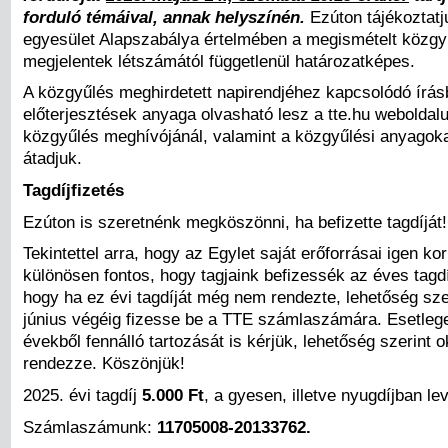
forduló témáival, annak helyszínén.
Ezúton tájékoztatj
egyesület Alapszabálya értelmében a megismételt közgy
megjelentek létszámától függetlenül határozatképes.
A közgyűlés meghirdetett napirendjéhez kapcsolódó írásb
előterjesztések anyaga olvasható lesz a tte.hu weboldal
közgyűlés meghívójánál, valamint a közgyűlési anyagoka
átadjuk.
Tagdíjfizetés
Ezúton is szeretnénk megköszönni, ha befizette tagdíját!
Tekintettel arra, hogy az Egylet saját erőforrásai igen kor
különösen fontos, hogy tagjaink befizessék az éves tagdí
hogy ha ez évi tagdíját még nem rendezte, lehetőség sze
június végéig fizesse be a TTE számlaszámára. Esetleg
évekből fennálló tartozását is kérjük, lehetőség szerint 
rendezze. Köszönjük!
2025. évi tagdíj
5.000 Ft
, a gyesen, illetve nyugdíjban l
Számlaszámunk:
11705008-20133762.