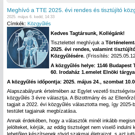
Meghívó a TTE 2025. évi rendes és tisztújító köz
2025. május 6. kedd, 14:33
Címkék:
Közgyűlés
Kedves Tagtársunk, Kollégánk!
Tisztelettel meghívjuk a
Történelemt
2025. évi rendes, valamint tisztújít
Közgyűlésére.
(Frissítés: 2025.05.12
A közgyűlés helye:
1146 Budapest T
60. Irodaház 1.emelet Elnöki tárgy
A közgyűlés időpontja:
2025. május 24., szombat 10.0
Alapszabályunk értelmében az Egylet vezető tisztségvise
közgyűlés 3 évre választja. A Bizottmány és az Ellenőrz
tagjait a 2022. évi közgyűlés választotta meg, így 2025-b
testület tagjainak megbízatása.
Annak érdekében, hogy a választók minél inkább megis
jelölteket, kérjük, az eddig tisztséget nem viselő indulni
lehetőleg készítsenek rövid szakmai életrajzot, s azt jut