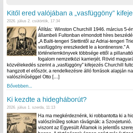
Kitől ered valójában a „vasfüggöny” kifej
2026. július 2. csütörtök, 17:34
Állítás: Winston Churchill 1946. március 5-én
állambeli Fultonban elmondott híres beszédéb
„A Balti-tengeri Stettintől az Adriai-tengeri Tri
vasfüggöny ereszkedett le a kontinensre.” A
történelemkönyvek többsége ettől a pillanattó
fogalom nemzetközi karrierjét. Rövid magyará
közvélekedés szerint a „vasfüggöny” kifejezés Churchill ful
hangzott el először, a rendelkezésre álló források alapján n
valószínűséggel Otto […]
Bővebben...
Ki kezdte a hidegháborút?
2026. július 1. szerda, 11:13
Ha ma megkérdeznénk, ki robbantotta ki a hi
valószínűleg sokan rávágnák: a Szovjetunió.
viszont az Egyesült Államok is jelentős szerep