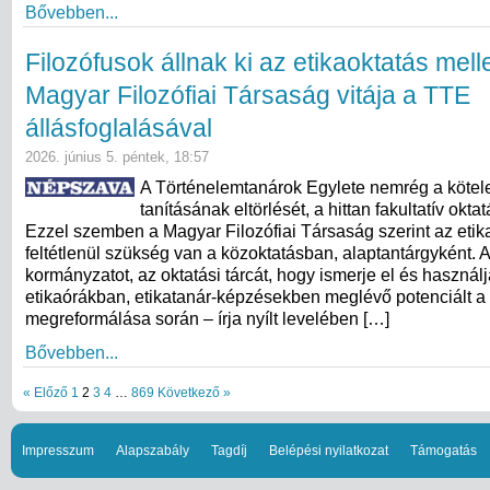
Bővebben...
Filozófusok állnak ki az etikaoktatás melle
Magyar Filozófiai Társaság vitája a TTE
állásfoglalásával
2026. június 5. péntek, 18:57
A Történelemtanárok Egylete nemrég a kötel
tanításának eltörlését, a hittan fakultatív okta
Ezzel szemben a Magyar Filozófiai Társaság szerint az etik
feltétlenül szükség van a közoktatásban, alaptantárgyként. A
kormányzatot, az oktatási tárcát, hogy ismerje el és használj
etikaórákban, etikatanár-képzésekben meglévő potenciált a
megreformálása során – írja nyílt levelében […]
Bővebben...
« Előző
1
2
3
4
…
869
Következő »
Impresszum
Alapszabály
Tagdíj
Belépési nyilatkozat
Támogatás