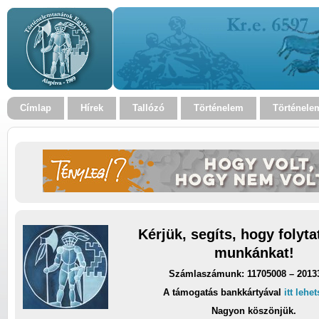
Címlap
Hírek
Tallózó
Történelem
Történele
Kérjük, segíts, hogy folyt
munkánkat!
Számlaszámunk: 11705008 – 2013
A támogatás bankkártyával
itt lehe
Nagyon köszönjük.