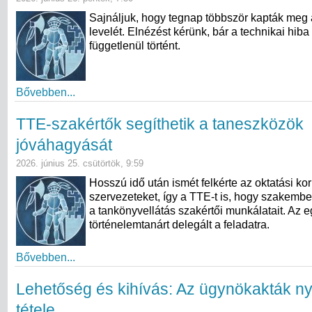
Sajnáljuk, hogy tegnap többször kapták meg 
levelét. Elnézést kérünk, bár a technikai hiba
függetlenül történt.
Bővebben...
TTE-szakértők segíthetik a taneszközök
jóváhagyását
2026. június 25. csütörtök, 9:59
Hosszú idő után ismét felkérte az oktatási kor
szervezeteket, így a TTE-t is, hogy szakembe
a tankönyvellátás szakértői munkálatait. Az e
történelemtanárt delegált a feladatra.
Bővebben...
Lehetőség és kihívás: Az ügynökakták n
tétele