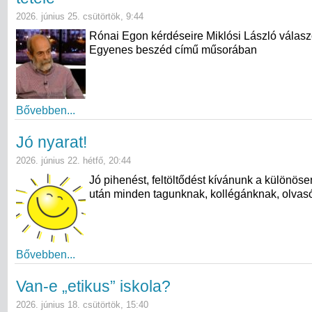
2026. június 25. csütörtök, 9:44
Rónai Egon kérdéseire Miklósi László válasz
Egyenes beszéd című műsorában
Bővebben...
Jó nyarat!
2026. június 22. hétfő, 20:44
Jó pihenést, feltöltődést kívánunk a különös
után minden tagunknak, kollégánknak, olvas
Bővebben...
Van-e „etikus” iskola?
2026. június 18. csütörtök, 15:40