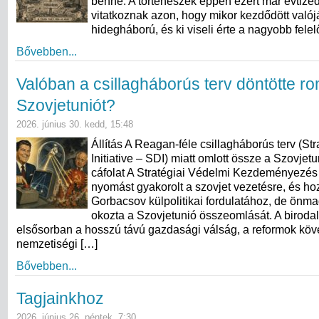
benne. A történészek éppen ezért már évtize
vitatkoznak azon, hogy mikor kezdődött való
hidegháború, és ki viseli érte a nagyobb fele
Bővebben...
Valóban a csillagháborús terv döntötte r
Szovjetuniót?
2026. június 30. kedd, 15:48
Állítás A Reagan-féle csillagháborús terv (St
Initiative – SDI) miatt omlott össze a Szovjet
cáfolat A Stratégiai Védelmi Kezdeményezés
nyomást gyakorolt a szovjet vezetésre, és hoz
Gorbacsov külpolitikai fordulatához, de ön
okozta a Szovjetunió összeomlását. A birod
elsősorban a hosszú távú gazdasági válság, a reformok köv
nemzetiségi […]
Bővebben...
Tagjainkhoz
2026. június 26. péntek, 7:30