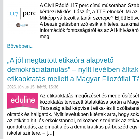
A Civil Rádió 117 perc című műsorában Sza
kérdezi Miklósi Lászlót, a TTE elnökét. Mi az 
Miképp változott a tanár szerepe? Eljött Eötv
A beszélgetésben szó esik a hiteles, szakma
információk fontosságáról és az AI kihívásáró
meg!
Bővebben...
„A jól megtartott etikaóra alapvető
demokráciatanulás” – nyílt levélben álltak
etikaoktatás mellett a Magyar Filozófiai 
2026. június 15. hétfő, 15:36
Az etikaoktatás megőrzését és megerősítését
közoktatás tervezett átalakítása során a Magy
Társaság által képviselt etika- és filozófiata
oktatók és hallgatók. Nyílt levelükben kitértek arra, hogy s
az etikát a hit- és erkölcstannal, miközben szerintük az etikaó
gondolkodás, az empátia és a demokratikus párbeszéd egyi
iskolai színtere. – […]