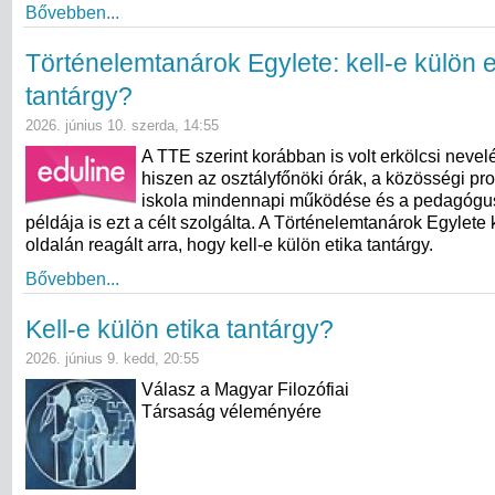
Bővebben...
Történelemtanárok Egylete: kell-e külön e
tantárgy?
2026. június 10. szerda, 14:55
A TTE szerint korábban is volt erkölcsi nevel
hiszen az osztályfőnöki órák, a közösségi pr
iskola mindennapi működése és a pedagógu
példája is ezt a célt szolgálta. A Történelemtanárok Egylete
oldalán reagált arra, hogy kell-e külön etika tantárgy.
Bővebben...
Kell-e külön etika tantárgy?
2026. június 9. kedd, 20:55
Válasz a Magyar Filozófiai
Társaság véleményére