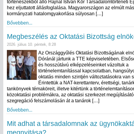
történészekből álló Hajnal István Kör Társadalomtörténeti 
hez eljuttatott állásfoglalása. Magyarországon az elmúlt más
kormányzati hatalomgyakorlása súlyosan […]
Bővebben...
Megbeszélés az Oktatási Bizottság elnök
2026. július 10. péntek, 8:28
Az Országgyűlés Oktatási Bizottságának eln
Dóránál jártunk a TTE képviseletében. Elsős
és hosszútávú elképzeléseinket vázoltuk a
történelemtanítással kapcsolatban, hangsúly
oktatás minden szintjén változtatásokra van 
Érintettük a NAT-kerettanterv, érettségi, taná
tankönyvek témaköreit, illetve kitértünk a történelemtanításo
közoktatási problémákra, az oktatási szerkezet megújításától
szegregáció felszámolásán át a tanárok […]
Bővebben...
Mit adhat a társadalomnak az ügynökakt
megnyitása?