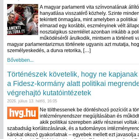
A magyar parlamenti vita színvonalának állít
hanyatlása visszatérő közhely. Szinte minde
tekintett önmagára, mint amelyben a politikai
elmarad egy korábbi, eszményinek vélt állapo
nosztalgikus szemlélet azonban inkább a poli
működéséről árulkodik, mintsem a történeti va
magyar parlamentarizmus története ugyanis azt mutatja, ho
személyeskedés, a durva retorika, […]
Bővebben...
Történészek követelik, hogy ne kapjanak
a Fidesz-kormány alatt politikai megrend
végrehajtó kutatóintézetek
2026. július 13. hétfő, 16:05
Ne tölthessenek be döntéshozó pozíciót a tö
intézményrendszer megújításában és működt
akik politikai szerepben aktív részesei volta
szabadság korlátozásának, és a tudományos intézményren
károkat okozó gyakorlatnak – egyebek mellett ezt javasolja