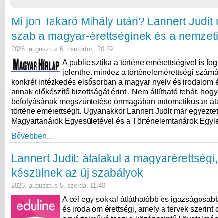
Mi jön Takaró Mihály után? Lannert Judit ú
szab a magyar-érettséginek és a nemzeti
2026. augusztus 6. csütörtök, 20:29
A publicisztika a történelemérettségivel is fogl
jelenthet mindez a történelemérettségi számá
konkrét intézkedés elsősorban a magyar nyelv és irodalom ér
annak előkészítő bizottságát érinti. Nem állítható tehát, hog
befolyásának megszüntetése önmagában automatikusan átal
történelemérettségit. Ugyanakkor Lannert Judit már egyeztet
Magyartanárok Egyesületével és a Történelemtanárok Egylet
Bővebben...
Lannert Judit: átalakul a magyarérettségi
készülnek az új szabályok
2026. augusztus 5. szerda, 11:40
A cél egy sokkal átláthatóbb és igazságosab
és irodalom érettségi, amely a tervek szerint 