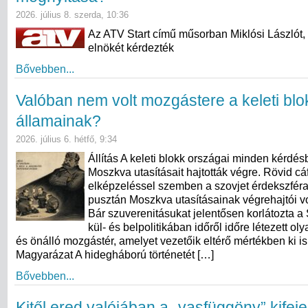
2026. július 8. szerda, 10:36
Az ATV Start című műsorban Miklósi Lászlót,
elnökét kérdezték
Bővebben...
Valóban nem volt mozgástere a keleti blo
államainak?
2026. július 6. hétfő, 9:34
Állítás A keleti blokk országai minden kérdés
Moszkva utasításait hajtották végre. Rövid cá
elképzeléssel szemben a szovjet érdekszfér
pusztán Moszkva utasításainak végrehajtói vo
Bár szuverenitásukat jelentősen korlátozta a 
kül- és belpolitikában időről időre létezett ol
és önálló mozgástér, amelyet vezetőik eltérő mértékben ki is
Magyarázat A hidegháború történetét […]
Bővebben...
Kitől ered valójában a „vasfüggöny” kifej