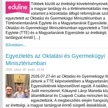
Többek között az érettségi követelményeinek
a magyar tantárgy és a történelemoktatás meg
valamint a közoktatás átfogó reformjának sz
egyeztetett az Oktatási és Gyermekügyi Minisztériumban a
Történelemtanárok Egylete és a Magyartanárok Egyesülete. 
Oktatási és Gyermekügyi Minisztériumban egyeztetett a Tö
Egylete (TTE) és a Magyartanárok Egyesülete az érettségit,
tantárgyat érintő […]
Bővebben...
Egyeztetés az Oktatási és Gyermekügyi
Minisztériumban
2026. július 28. kedd, 14:04
2026.07.27-én az Oktatási és Gyermekügyi M
jártunk a TTE képviseletében a Magyartanár
Egyesületének képviselőivel együtt. A találk
Judit miniszterrel, Kókayné Lányi Marietta kö
államtitkárral és Csapodi Csaba miniszteri bi
egyeztettünk. A megbeszélés elején hangsúly
az érettségi, a magyar tantárgyat érintő sürgető átalakítását,