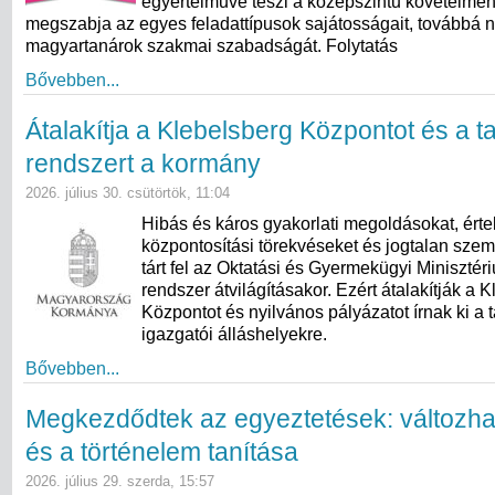
egyértelművé teszi a középszintű követelmé
megszabja az egyes feladattípusok sajátosságait, továbbá n
magyartanárok szakmai szabadságát. Folytatás
Bővebben...
Átalakítja a Klebelsberg Központot és a ta
rendszert a kormány
2026. július 30. csütörtök, 11:04
Hibás és káros gyakorlati megoldásokat, érte
központosítási törekvéseket és jogtalan szem
tárt fel az Oktatási és Gyermekügyi Minisztér
rendszer átvilágításakor. Ezért átalakítják a 
Központot és nyilvános pályázatot írnak ki a t
igazgatói álláshelyekre.
Bővebben...
Megkezdődtek az egyeztetések: változha
és a történelem tanítása
2026. július 29. szerda, 15:57