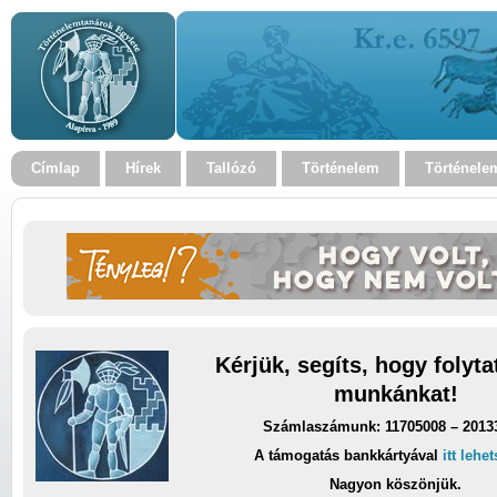
Címlap
Hírek
Tallózó
Történelem
Történele
Kérjük, segíts, hogy folyt
munkánkat!
Számlaszámunk: 11705008 – 2013
A támogatás bankkártyával
itt lehe
Nagyon köszönjük.