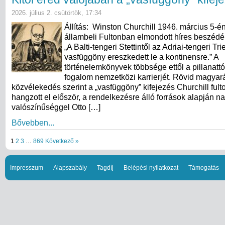
2026. július 2. csütörtök, 17:34
Állítás: Winston Churchill 1946. március 5-én
állambeli Fultonban elmondott híres beszédéb
„A Balti-tengeri Stettintől az Adriai-tengeri Tri
vasfüggöny ereszkedett le a kontinensre.” A
történelemkönyvek többsége ettől a pillanattó
fogalom nemzetközi karrierjét. Rövid magyará
közvélekedés szerint a „vasfüggöny” kifejezés Churchill ful
hangzott el először, a rendelkezésre álló források alapján n
valószínűséggel Otto […]
Bővebben...
1
2
3
…
869
Következő »
Impresszum
Alapszabály
Tagdíj
Belépési nyilatkozat
Támogatás