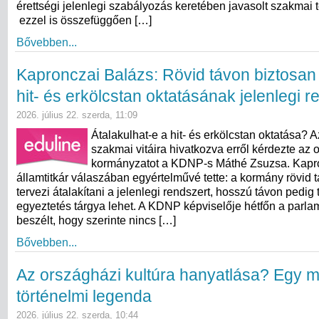
érettségi jelenlegi szabályozás keretében javasolt szakmai 
ezzel is összefüggően […]
Bővebben...
Kapronczai Balázs: Rövid távon biztosan
hit- és erkölcstan oktatásának jelenlegi 
2026. július 22. szerda, 11:09
Átalakulhat-e a hit- és erkölcstan oktatása? 
szakmai vitáira hivatkozva erről kérdezte az o
kormányzatot a KDNP-s Máthé Zsuzsa. Kapr
államtitkár válaszában egyértelművé tette: a kormány rövid
tervezi átalakítani a jelenlegi rendszert, hosszú távon pedig
egyeztetés tárgya lehet. A KDNP képviselője hétfőn a parla
beszélt, hogy szerinte nincs […]
Bővebben...
Az országházi kultúra hanyatlása? Egy 
történelmi legenda
2026. július 22. szerda, 10:44