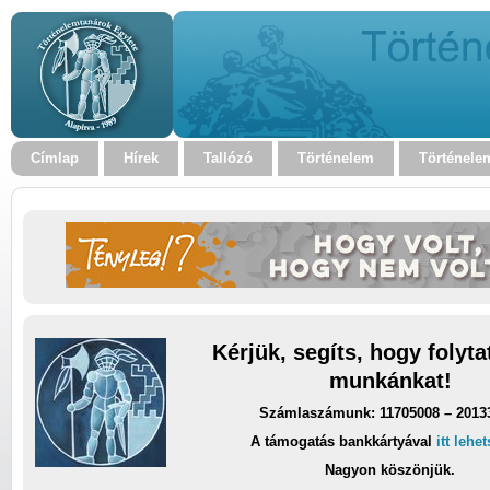
Címlap
Hírek
Tallózó
Történelem
Történele
Kérjük, segíts, hogy folyt
munkánkat!
Számlaszámunk: 11705008 – 2013
A támogatás bankkártyával
itt lehe
Nagyon köszönjük.