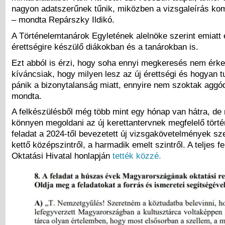
nagyon adatszerűnek tűnik, miközben a vizsgaleírás ko
– mondta Repárszky Ildikó.
A Történelemtanárok Egyletének alelnöke szerint emiatt 
érettségire készülő diákokban és a tanárokban is.
Ezt abból is érzi, hogy soha ennyi megkeresés nem érke
kíváncsiak, hogy milyen lesz az új érettségi és hogyan t
pánik a bizonytalanság miatt, ennyire nem szoktak aggódn
mondta.
A felkészülésből még több mint egy hónap van hátra, de 
könnyen megoldani az új kerettantervnek megfelelő tört
feladat a 2024-től bevezetett új vizsgakövetelmények sze
kettő középszintről, a harmadik emelt szintről. A teljes 
Oktatási Hivatal honlapján
tették közzé.