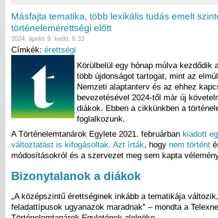
Másfajta tematika, több lexikális tudás emelt szin
történelemérettségi előtt
2024. április 9. kedd, 6:33
Címkék:
érettségi
Körülbelül egy hónap múlva kezdődik a
több újdonságot tartogat, mint az elm
Nemzeti alaptanterv és az ehhez kapcs
bevezetésével 2024-től már új követel
diákok. Ebben a cikkünkben a történel
foglalkozunk.
A Történelemtanárok Egylete 2021. februárban
kiadott e
változtatást is kifogásoltak. Azt írták
, hogy
nem történt
ér
módosításokról és a szervezet meg sem kapta vélemén
Bizonytalanok a diákok
„A középszintű érettséginek inkább a tematikája változik
feladattípusok ugyanazok maradnak” – mondta a Telexne
Történelemtanárok Egyletének alelnöke.