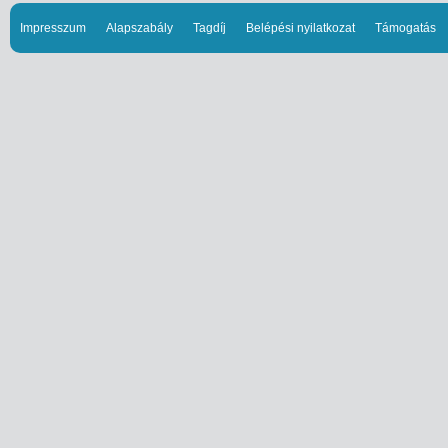
Impresszum
Alapszabály
Tagdíj
Belépési nyilatkozat
Támogatás