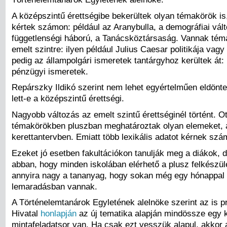
A középszintű érettségibe bekerültek olyan témakörök is
kértek számon: például az Aranybulla, a demográfiai vál
függetlenségi háború, a Tanácsköztársaság. Vannak témá
emelt szintre: ilyen például Julius Caesar politikája v
pedig az állampolgári ismeretek tantárgyhoz kerültek át:
pénzügyi ismeretek.
Repárszky Ildikó szerint nem lehet egyértelműen eldön
lett-e a középszintű érettségi.
Nagyobb változás az emelt szintű érettséginél történt. Ot
témakörökben pluszban meghatároztak olyan elemeket, 
kerettantervben. Emiatt több lexikális adatot kérnek szá
Ezeket jó esetben fakultációkon tanulják meg a diákok, 
abban, hogy minden iskolában elérhető a plusz felkészülé
annyira nagy a tananyag, hogy sokan még egy hónappal az
lemaradásban vannak.
A Történelemtanárok Egyletének alelnöke szerint az is 
Hivatal
honlapján
az új tematika alapján mindössze egy 
mintafeladatsor van. Ha csak ezt vesszük alapul, akkor a