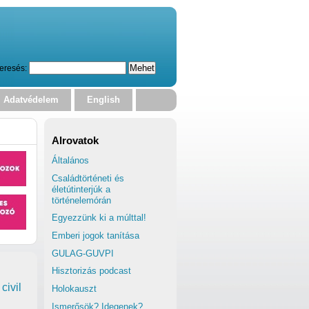
eresés:
Adatvédelem
English
Alrovatok
Általános
Családtörténeti és
életútinterjúk a
történelemórán
Egyezzünk ki a múlttal!
Emberi jogok tanítása
GULAG-GUVPI
Hisztorizás podcast
civil
Holokauszt
Ismerősök? Idegenek?