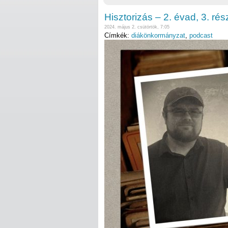
Hisztorizás – 2. évad, 3. r
2024. május 2. csütörtök, 7:05
Címkék:
diákönkormányzat
,
podcast