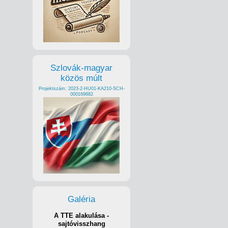
Szlovák-magyar
közös múlt
Projektszám: 2023-2-HU01-KA210-SCH-
000169882
Galéria
A TTE alakulása -
sajtóvisszhang