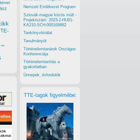
ténet
Nemzeti Emlékezet Program
ász
csen közösségi munka”
Szlovák-magyar közös múlt -
Projektszám: 2023-2-HU01-
cikk
KA210-SCH-000169882
TTE-
Tankönyvbírálat
Tanulmányút
vita
Történelemtanárok Országos
Konferenciája
s
Történelemtanítás a
gyakorlatban
Ünnepek, évfordulók
TTE-tagok figyelmébe: