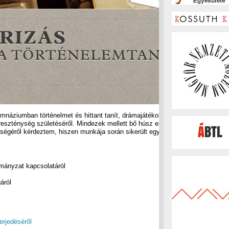
mnáziumban történelmet és hittant tanít, drámajátékokat szervez a diákok s
ereszténység születéséről. Mindezek mellett bő húsz esztendeje az iskolai d
égéről kérdeztem, hiszen munkája során sikerült egy olyan rendszert kidolgo
mányzat kapcsolatáról
áról
erjedéséről