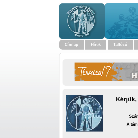
Címlap
Hírek
Tallózó
Kérjük,
Szám
A tám