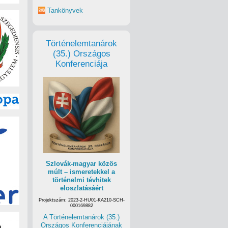
Tankönyvek
Történelemtanárok
(35.) Országos
Konferenciája
Szlovák-magyar közös
múlt – ismeretekkel a
történelmi tévhitek
eloszlatásáért
Projektszám: 2023-2-HU01-KA210-SCH-
000169882
A Történelemtanárok (35.)
Országos Konferenciájának