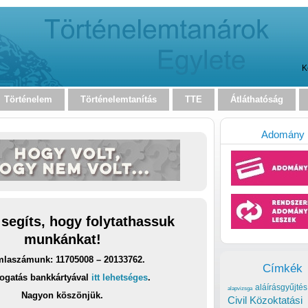
K
Történelem
Történelemtanítás
TTE
Átláthatóság
Adomány
 segíts, hogy folytathassuk
munkánkat!
laszámunk: 11705008 – 20133762.
Címkék
ogatás bankkártyával
itt lehetséges
.
aláírásgyűjtés
alapvizsga
Nagyon köszönjük.
Civil Közoktatási