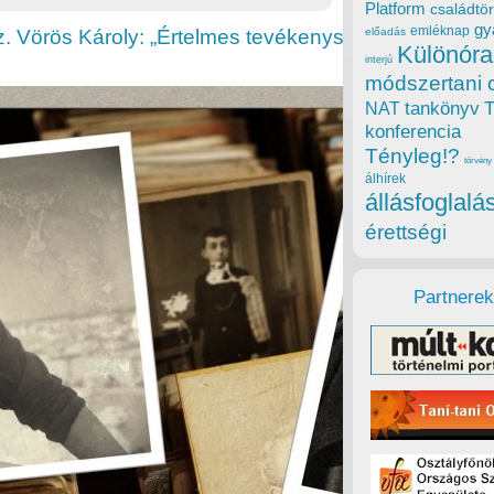
Platform
családtör
gy
emléknap
ész. Vörös Károly: „Értelmes tevékenység nélkül nin
előadás
Különóra
interjú
módszertani 
tankönyv
NAT
konferencia
Tényleg!?
törvény
álhírek
állásfoglalá
érettségi
Partnerek