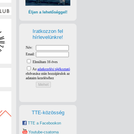
Éljen a lehetőséggel!
Iratkozzon fel
hírlevelünkre!
zámára. Rendszeresen tart ismeretterjesztő előadásokat,
iákönkormányzatok működésével foglalkozik.
znia, ami tartalommal tudta megtölteni a sok helyen
TTE-közösség
TTE a Facebookon
Youtube-csatorna