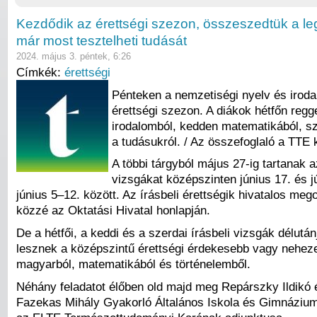
Kezdődik az érettségi szezon, összeszedtük a le
már most tesztelheti tudását
2024. május 3. péntek, 6:26
Címkék:
érettségi
Pénteken a nemzetiségi nyelv és irodal
érettségi szezon. A diákok hétfőn regg
irodalomból, kedden matematikából, s
a tudásukról. / Az összefoglaló a TTE k
A többi tárgyból május 27-ig tartanak a
vizsgákat középszinten június 17. és jú
június 5–12. között. Az írásbeli érettségik hivatalos me
közzé az Oktatási Hivatal honlapján.
De a hétfői, a keddi és a szerdai írásbeli vizsgák délutá
lesznek a középszintű érettségi érdekesebb vagy nehez
magyarból, matematikából és történelemből.
Néhány feladatot élőben old majd meg Repárszky Ildikó 
Fazekas Mihály Gyakorló Általános Iskola és Gimnázium 