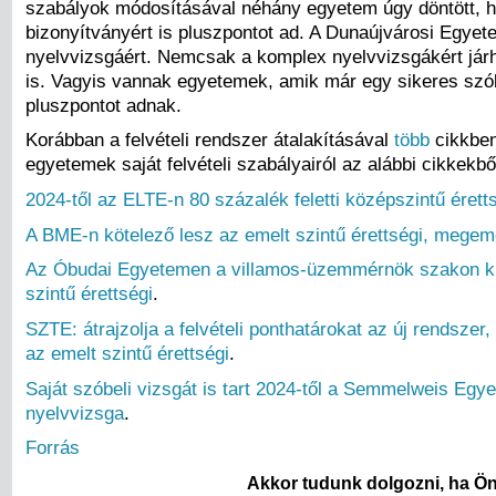
szabályok módosításával néhány egyetem úgy döntött, h
bizonyítványért is pluszpontot ad. A Dunaújvárosi Egyet
nyelvvizsgáért. Nemcsak a komplex nyelvvizsgákért jár
is. Vagyis vannak egyetemek, amik már egy sikeres szób
pluszpontot adnak.
Korábban a felvételi rendszer átalakításával
több
cikkbe
egyetemek saját felvételi szabályairól az alábbi cikkekbő
2024-től az ELTE-n 80 százalék feletti középszintű éretts
A BME-n kötelező lesz az emelt szintű érettségi, megem
Az Óbudai Egyetemen a villamos-üzemmérnök szakon kí
szintű érettségi
.
SZTE: átrajzolja a felvételi ponthatárokat az új rendszer,
az emelt szintű érettségi
.
Saját szóbeli vizsgát is tart 2024-től a Semmelweis Egy
nyelvvizsga
.
Forrás
Akkor tudunk dolgozni, ha Ön 