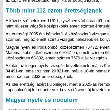
az ELTE Természettudományi Karának adjunktusa.
Több mint 112 ezren érettségiznek
A következő hetekben 1161 helyszínen várhatóan több mi
mint 49 ezer végzős középiskolás emelt szinten érettség
Az érettségi 2005 óta kétszintű. A középszintű vizsgán a
számon, míg az emelt szintű vizsgák nehezebb és bonyo
Magyar nyelv és irodalomból középszinten 73 472, emelt 
Matematikából középszinten 69 047-en, emelt szinten 66
középszinten 68 802, emelt szinten 7679 diák vizsgázik.
Ezután az idegen nyelvi vizsgák következnek: május 9-é
34 491-en, emelt szinten 20 821-en, május 10-én német 
emelt szinten 2332-en érettségiznek.
Az idei érettségi azért különleges, mert a 2020-as Nemz
kapcsolódó új kerettantervek bevezetésével új követelm
Magyar nyelv és irodalom