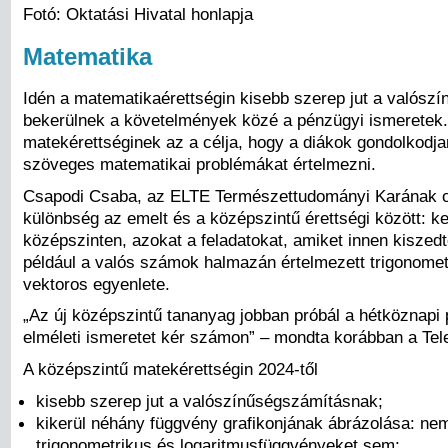
Fotó: Oktatási Hivatal honlapja
Matematika
Idén a matematikaérettségin kisebb szerep jut a valósz
bekerülnek a követelmények közé a pénzügyi ismeretek.
matekérettséginek az a célja, hogy a diákok gondolkodj
szöveges matematikai problémákat értelmezni.
Csapodi Csaba, az ELTE Természettudományi Karának okt
különbség az emelt és a középszintű érettségi között: k
középszinten, azokat a feladatokat, amiket innen kiszedte
például a valós számok halmazán értelmezett trigonome
vektoros egyenlete.
„Az új középszintű tananyag jobban próbál a hétköznapi
elméleti ismeretet kér számon” – mondta korábban a Te
A középszintű matekérettségin 2024-től
kisebb szerep jut a valószínűségszámításnak;
kikerül néhány függvény grafikonjának ábrázolása: nem 
trigonometrikus és logaritmusfüggvényeket sem;