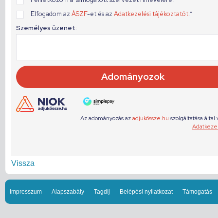
Vissza
Impresszum
Alapszabály
Tagdíj
Belépési nyilatkozat
Támogatás