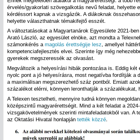
Ennek megfelelően átalakul a magyarérettségi: a több rész
érvelés/gyakorlati szövegalkotás nevű feladat, helyette e
kérdéssort kapnak a vizsgázók. A diákoknak összehasonl
helyette választhatnak témakifejtő esszét.
A változtatásokat a Magyartanárok Egyesülete 2021-ben 
Arató László, az egyesület elnöke, azt mondta a Telexnek:
számonkérés a
magolás érettségije lesz
, amellyel hátté
kompetenciafejlesztés elvei. Szerinte így még nehezebbé
gyerekek megszeressék az olvasást.
Megváltozik a helyesírási hibák pontozása is. Eddig két e
nyolc pont a jó helyesírásra, most negatívba fordítják a 
a maximálisan megszerezhető száz pontból. Emiatt azok
százalékot elérni, könnyen leronthatják a százalékukat, h
A Telexen tesztelheti, mennyire tudná könnyen megoldani
középszintű magyarérettségit. Mind a két feladat a 2024-t
vizsgakövetelmények szerinti mintafeladatokból van. A te
az Oktatási Hivatal honlapján
tették közzé
.