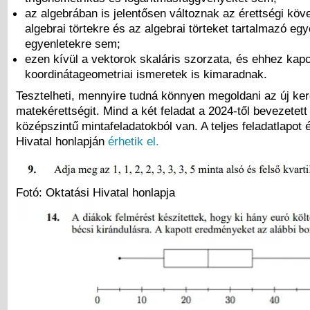
az algebrában is jelentősen változnak az érettségi kö
algebrai törtekre és az algebrai törteket tartalmazó egy
egyenletekre sem;
ezen kívül a vektorok skaláris szorzata, és ehhez ka
koordinátageometriai ismeretek is kimaradnak.
Tesztelheti, mennyire tudná könnyen megoldani az új ke
matekérettségit. Mind a két feladat a 2024-től bevezetet
középszintű mintafeladatokból van. A teljes feladatlapot
Hivatal honlapján
érhetik el.
Fotó: Oktatási Hivatal honlapja