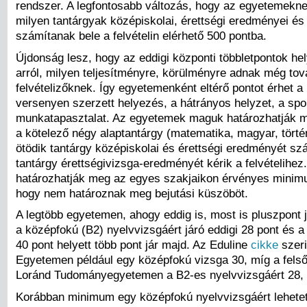
rendszer. A legfontosabb változás, hogy az egyetemekn
milyen tantárgyak középiskolai, érettségi eredményei és
számítanak bele a felvételin elérhető 500 pontba.
Újdonság lesz, hogy az eddigi központi többletpontok he
arról, milyen teljesítményre, körülményre adnak még to
felvételizőknek. Így egyetemenként eltérő pontot érhet a
versenyen szerzett helyezés, a hátrányos helyzet, a spo
munkatapasztalat. Az egyetemek maguk határozhatják m
a kötelező négy alaptantárgy (matematika, magyar, törté
ötödik tantárgy középiskolai és érettségi eredményét szám
tantárgy érettségivizsga-eredményét kérik a felvételihez
határozhatják meg az egyes szakjaikon érvényes minimu
hogy nem határoznak meg bejutási küszöböt.
A legtöbb egyetemen, ahogy eddig is, most is pluszpont j
a középfokú (B2) nyelvvizsgáért járó eddigi 28 pont és a
40 pont helyett több pont jár majd. Az Eduline
cikke
szeri
Egyetemen például egy középfokú vizsga 30, míg a felső
Loránd Tudományegyetemen a B2-es nyelvvizsgáért 28, a
Korábban minimum egy középfokú nyelvvizsgáért lehetett t