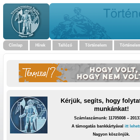
Címlap
Hírek
Tallózó
Történelem
Történele
Kérjük, segíts, hogy folyt
munkánkat!
Számlaszámunk: 11705008 – 2013
A támogatás bankkártyával
itt lehe
Nagyon köszönjük.