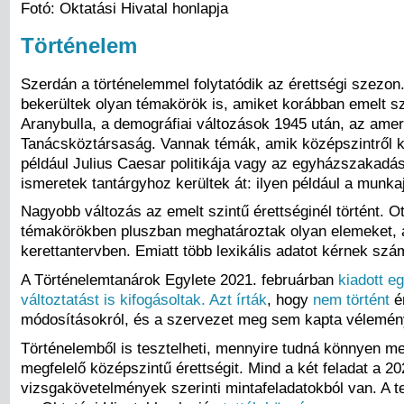
Fotó: Oktatási Hivatal honlapja
Történelem
Szerdán a történelemmel folytatódik az érettségi szezon
bekerültek olyan témakörök is, amiket korábban emelt s
Aranybulla, a demográfiai változások 1945 után, az amer
Tanácsköztársaság. Vannak témák, amik középszintről ker
például Julius Caesar politikája vagy az egyházszakadá
ismeretek tantárgyhoz kerültek át: ilyen például a munk
Nagyobb változás az emelt szintű érettséginél történt. Ot
témakörökben pluszban meghatároztak olyan elemeket, 
kerettantervben. Emiatt több lexikális adatot kérnek szá
A Történelemtanárok Egylete 2021. februárban
kiadott e
változtatást is kifogásoltak. Azt írták
, hogy
nem történt
ér
módosításokról, és a szervezet meg sem kapta vélemén
Történelemből is tesztelheti, mennyire tudná könnyen me
megfelelő középszintű érettségit. Mind a két feladat a 20
vizsgakövetelmények szerinti mintafeladatokból van. A te