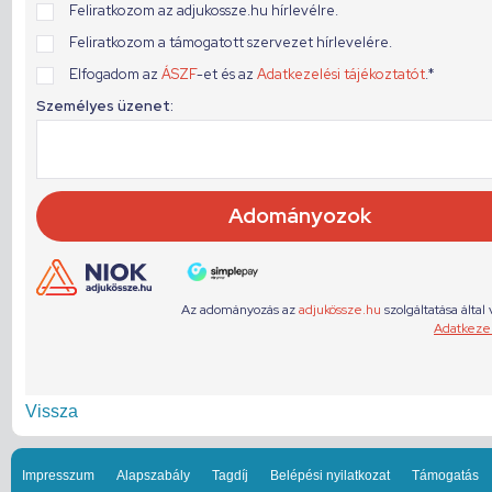
Vissza
Impresszum
Alapszabály
Tagdíj
Belépési nyilatkozat
Támogatás