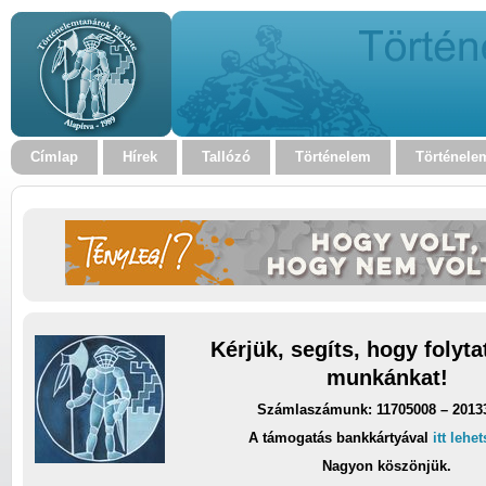
Címlap
Hírek
Tallózó
Történelem
Történele
Kérjük, segíts, hogy folyt
munkánkat!
Számlaszámunk: 11705008 – 2013
A támogatás bankkártyával
itt lehe
Nagyon köszönjük.