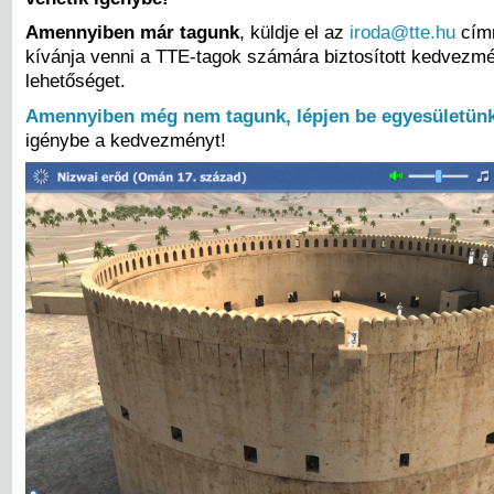
Amennyiben már tagunk
, küldje el az
iroda@tte.hu
címr
kívánja venni a TTE-tagok számára biztosított kedvezm
lehetőséget.
Amennyiben még nem tagunk, lépjen be egyesületün
igénybe a kedvezményt!