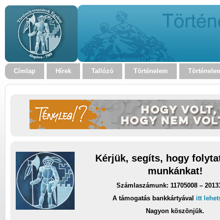
Címlap
Hírek
Tallózó
Történelem
Történele
Kérjük, segíts, hogy folyt
munkánkat!
Számlaszámunk: 11705008 – 2013
A támogatás bankkártyával
itt lehe
Nagyon köszönjük.