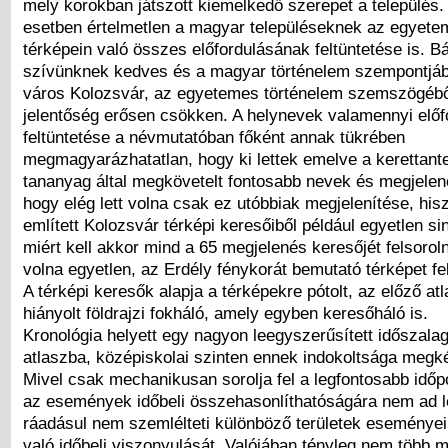
mely korokban játszott kiemelkedő szerepet a település.
esetben értelmetlen a magyar településeknek az egyete
térképein való összes előfordulásának feltüntetése is. B
szívünknek kedves és a magyar történelem szempontjábó
város Kolozsvár, az egyetemes történelem szemszögébő
jelentőség erősen csökken. A helynevek valamennyi elő
feltüntetése a névmutatóban főként annak tükrében
megmagyarázhatatlan, hogy ki lettek emelve a kerettant
tananyag által megkövetelt fontosabb nevek és megjelen
hogy elég lett volna csak ez utóbbiak megjelenítése, his
említett Kolozsvár térképi keresőiből például egyetlen s
miért kell akkor mind a 65 megjelenés keresőjét felsoroln
volna egyetlen, az Erdély fénykorát bemutató térképet fel
A térképi keresők alapja a térképekre pótolt, az előző at
hiányolt földrajzi fokháló, amely egyben keresőháló is.
Kronológia helyett egy nagyon leegyszerűsített időszalag
atlaszba, középiskolai szinten ennek indokoltsága megké
Mivel csak mechanikusan sorolja fel a legfontosabb időp
az események időbeli összehasonlíthatóságára nem ad l
ráadásul nem szemlélteti különböző területek esemény
való időbeli viszonyulását. Valójában tényleg nem több m