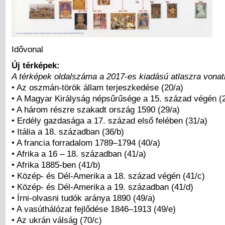
Idővonal
Új térképek:
A térképek oldalszáma a 2017-es kiadású atlaszra vonat
• Az oszmán-török állam terjeszkedése (20/a)
• A Magyar Királyság népsűrűsége a 15. század végén (
• A három részre szakadt ország 1590 (29/a)
• Erdély gazdasága a 17. század első felében (31/a)
• Itália a 18. században (36/b)
• A francia forradalom 1789–1794 (40/a)
• Afrika a 16 – 18. században (41/a)
• Afrika 1885-ben (41/b)
• Közép- és Dél-Amerika a 18. század végén (41/c)
• Közép- és Dél-Amerika a 19. században (41/d)
• Írni-olvasni tudók aránya 1890 (49/a)
• A vasúthálózat fejlődése 1846–1913 (49/e)
• Az ukrán válság (70/c)