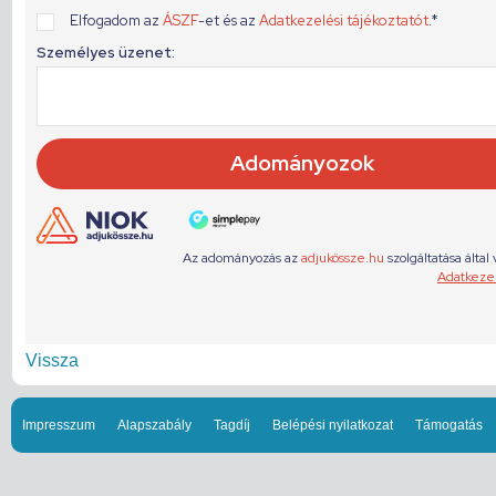
Vissza
Impresszum
Alapszabály
Tagdíj
Belépési nyilatkozat
Támogatás