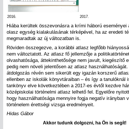
2016.
2017.
Hiába kerültek összevonásra a krími háború eseményei 
olasz egység kialakulásának térképével, ha az eredeti té
megmaradtak az új változatban is.
Röviden összegezve, a korábbi atlasz legfőbb hiányossá
nem változtatott. Az atlasz fő jellemzője a politikatörténe
olvashatósága, áttekinthetősége nem javult, kiegészítő 
pedig nem növeli jelentősen az atlasz használhatóságát. 
átdolgozás révén sem sikerült egy igazán korszerű atlasz
ellenben az iskolák könyvtáraiban – és így a tanulóknál i
tankönyv elve következtében a 2017-es évtől kezdve há
középiskolai történelmi atlasz lelhető fel. Egyelőre nyitot
hogy használhatósága mennyire fogja negatív irányban vá
történelem érettségi vizsga eredményeit.
Hidas Gábor
Akkor tudunk dolgozni, ha Ön is segít!