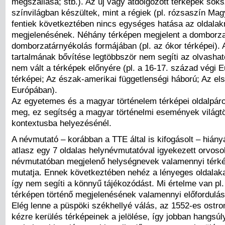
megszállása; stb.). Az új vagy átdolgozott térképek sok
színvilágban készültek, mint a régiek (pl. rózsaszín Mag
fentiek következtében nincs egységes hatása az oldalak
megjelenésének. Néhány térképen megjelent a domborza
domborzatárnyékolás formájában (pl. az ókor térképei). 
tartalmának bővítése legtöbbször nem segíti az olvashat
nem vált a térképek előnyére (pl. a 16-17. század végi E
térképei; Az észak-amerikai függetlenségi háború; Az el
Európában).
Az egyetemes és a magyar történelem térképei oldalpár
meg, ez segítség a magyar történelmi események világt
kontextusba helyezésénél.
A névmutató – korábban a TTE által is kifogásolt – hiányá
atlasz egy 7 oldalas helynévmutatóval igyekezett orvoso
névmutatóban megjelenő helységnevek valamennyi térkép
mutatja. Ennek következtében nehéz a lényeges oldalaka
így nem segíti a könnyű tájékozódást. Mi értelme van pl
térképen történő megjelenésének valamennyi előfordulásá
Elég lenne a püspöki székhellyé válás, az 1552-es ostro
kézre kerülés térképeinek a jelölése, így jobban hangsúl