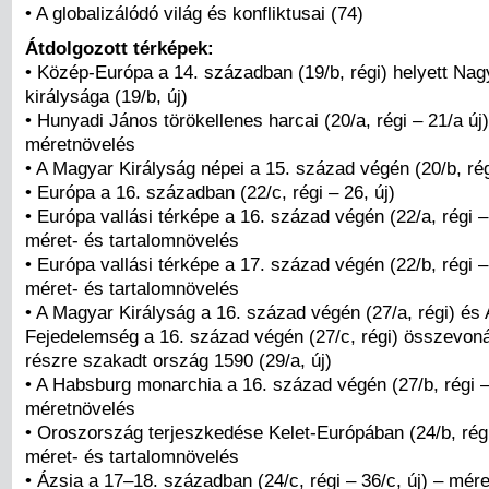
• A globalizálódó világ és konfliktusai (74)
Átdolgozott térképek:
• Közép-Európa a 14. században (19/b, régi) helyett Nag
királysága (19/b, új)
• Hunyadi János törökellenes harcai (20/a, régi – 21/a új)
méretnövelés
• A Magyar Királyság népei a 15. század végén (20/b, rég
• Európa a 16. században (22/c, régi – 26, új)
• Európa vallási térképe a 16. század végén (22/a, régi –
méret- és tartalomnövelés
• Európa vallási térképe a 17. század végén (22/b, régi –
méret- és tartalomnövelés
• A Magyar Királyság a 16. század végén (27/a, régi) és 
Fejedelemség a 16. század végén (27/c, régi) összevon
részre szakadt ország 1590 (29/a, új)
• A Habsburg monarchia a 16. század végén (27/b, régi – 
méretnövelés
• Oroszország terjeszkedése Kelet-Európában (24/b, régi 
méret- és tartalomnövelés
• Ázsia a 17–18. században (24/c, régi – 36/c, új) – mére