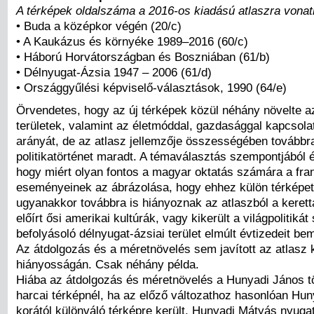
A térképek oldalszáma a 2016-os kiadású atlaszra vonat
• Buda a középkor végén (20/c)
• A Kaukázus és környéke 1989–2016 (60/c)
• Háború Horvátországban és Boszniában (61/b)
• Délnyugat-Ázsia 1947 – 2006 (61/d)
• Országgyűlési képviselő-választások, 1990 (64/e)
Örvendetes, hogy az új térképek közül néhány növelte a
területek, valamint az életmóddal, gazdasággal kapcsola
arányát, de az atlasz jellemzője összességében továbbra
politikatörténet maradt. A témaválasztás szempontjából é
hogy miért olyan fontos a magyar oktatás számára a fran
eseményeinek az ábrázolása, hogy ehhez külön térképet k
ugyanakkor továbbra is hiányoznak az atlaszból a keretta
előírt ősi amerikai kultúrák, vagy kikerült a világpolitiká
befolyásoló délnyugat-ázsiai terület elmúlt évtizedeit be
Az átdolgozás és a méretnövelés sem javított az atlasz
hiányosságán. Csak néhány példa.
Hiába az átdolgozás és méretnövelés a Hunyadi János t
harcai térképnél, ha az előző változathoz hasonlóan Hu
korától különváló térképre került. Hunyadi Mátyás nyugati