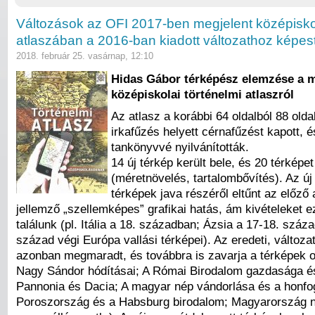
Változások az OFI 2017-ben megjelent középiskol
atlaszában a 2016-ban kiadott változathoz képes
2018. február 25. vasárnap, 12:10
Hidas Gábor térképész elemzése a m
középiskolai történelmi atlaszról
Az atlasz a korábbi 64 oldalból 88 oldal
irkafűzés helyett cérnafűzést kapott, é
tankönyvvé nyilvánították.
14 új térkép került bele, és 20 térképe
(méretnövelés, tartalombővítés). Az új 
térképek java részéről eltűnt az előző 
jellemző „szellemképes” grafikai hatás, ám kivételeket e
találunk (pl. Itália a 18. században; Ázsia a 17-18. száz
század végi Európa vallási térképei). Az eredeti, változa
azonban megmaradt, és továbbra is zavarja a térképek o
Nagy Sándor hódításai; A Római Birodalom gazdasága és
Pannonia és Dacia; A magyar nép vándorlása és a honfog
Poroszország és a Habsburg birodalom; Magyarország 