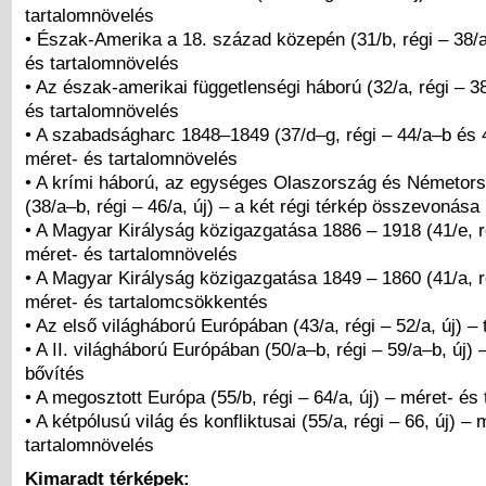
tartalomnövelés
• Észak-Amerika a 18. század közepén (31/b, régi – 38/a
és tartalomnövelés
• Az észak-amerikai függetlenségi háború (32/a, régi – 38
és tartalomnövelés
• A szabadságharc 1848–1849 (37/d–g, régi – 44/a–b és 4
méret- és tartalomnövelés
• A krími háború, az egységes Olaszország és Németors
(38/a–b, régi – 46/a, új) – a két régi térkép összevonása
• A Magyar Királyság közigazgatása 1886 – 1918 (41/e, ré
méret- és tartalomnövelés
• A Magyar Királyság közigazgatása 1849 – 1860 (41/a, ré
méret- és tartalomcsökkentés
• Az első világháború Európában (43/a, régi – 52/a, új) – 
• A II. világháború Európában (50/a–b, régi – 59/a–b, új) –
bővítés
• A megosztott Európa (55/b, régi – 64/a, új) – méret- és
• A kétpólusú világ és konfliktusai (55/a, régi – 66, új) – 
tartalomnövelés
Kimaradt térképek: