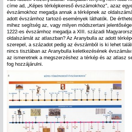
címe ad, „Képes térképkereső évszámokhoz”, azaz egye
évszámokhoz megadja annak a térképnek az oldalszámá
adott évszámhoz tartozó események láthatók. De érthete
mihez segítség az, vagy milyen módszertani jelentősége
1222-es évszámhoz megadja a XIII. századi Magyarors
oldalszámát az atlaszban? Az Aranybulla az adott térké
szerepel, a századot pedig az évszámból is ki lehet talál
nincs tisztában az Aranybulla keletkezésének évszámáv
az ismeretnek a megszerzéshez a térkép és az atlasz 
fog hozzájárulni.