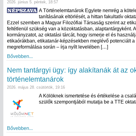
2026. június 5. péntek, 18:57
A Történelemtanárok Egylete nemrég a kötel
tanításának eltörlését, a hittan fakultatív okta
Ezzel szemben a Magyar Filozófiai Társaság szerint az etik
feltétlenül szükség van a közoktatásban, alaptantárgyként. A
kormányzatot, az oktatási tárcát, hogy ismerje el és használj
etikaórákban, etikatanár-képzésekben meglévő potenciált a
megreformálása során – írja nyílt levelében […]
Bővebben...
Nem tantárgyi ügy: így alakítanák át az ok
történelemtanárok
2026. május 28. csütörtök, 19:16
A Kölöknek ismertetése és értékelése a csal
szülők szempontjából mutatja be a TTE oktatás
Bővebben...