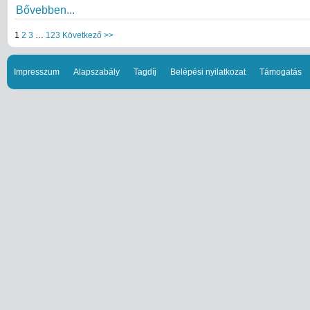
Bővebben...
1
2
3
…
123
Következő >>
Impresszum
Alapszabály
Tagdíj
Belépési nyilatkozat
Támogatás