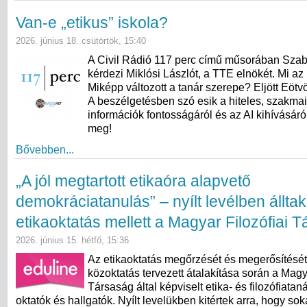
Van-e „etikus” iskola?
2026. június 18. csütörtök, 15:40
A Civil Rádió 117 perc című műsorában Sza
kérdezi Miklósi Lászlót, a TTE elnökét. Mi az 
Miképp változott a tanár szerepe? Eljött Eötv
A beszélgetésben szó esik a hiteles, szakma
információk fontosságáról és az AI kihívásáró
meg!
Bővebben...
„A jól megtartott etikaóra alapvető
demokráciatanulás” – nyílt levélben álltak
etikaoktatás mellett a Magyar Filozófiai 
2026. június 15. hétfő, 15:36
Az etikaoktatás megőrzését és megerősítését
közoktatás tervezett átalakítása során a Magy
Társaság által képviselt etika- és filozófiata
oktatók és hallgatók. Nyílt levelükben kitértek arra, hogy s