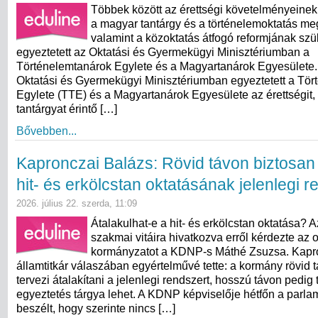
Többek között az érettségi követelményeinek
a magyar tantárgy és a történelemoktatás meg
valamint a közoktatás átfogó reformjának sz
egyeztetett az Oktatási és Gyermekügyi Minisztériumban a
Történelemtanárok Egylete és a Magyartanárok Egyesülete. 
Oktatási és Gyermekügyi Minisztériumban egyeztetett a Tö
Egylete (TTE) és a Magyartanárok Egyesülete az érettségit,
tantárgyat érintő […]
Bővebben...
Kapronczai Balázs: Rövid távon biztosan
hit- és erkölcstan oktatásának jelenlegi 
2026. július 22. szerda, 11:09
Átalakulhat-e a hit- és erkölcstan oktatása? 
szakmai vitáira hivatkozva erről kérdezte az o
kormányzatot a KDNP-s Máthé Zsuzsa. Kapr
államtitkár válaszában egyértelművé tette: a kormány rövid
tervezi átalakítani a jelenlegi rendszert, hosszú távon pedig
egyeztetés tárgya lehet. A KDNP képviselője hétfőn a parla
beszélt, hogy szerinte nincs […]