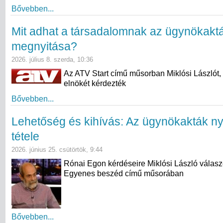
Bővebben...
Mit adhat a társadalomnak az ügynökakt
megnyitása?
2026. július 8. szerda, 10:36
Az ATV Start című műsorban Miklósi Lászlót,
elnökét kérdezték
Bővebben...
Lehetőség és kihívás: Az ügynökakták n
tétele
2026. június 25. csütörtök, 9:44
Rónai Egon kérdéseire Miklósi László válasz
Egyenes beszéd című műsorában
Bővebben...