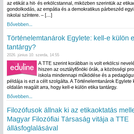
az etikát a hit- és erkölcstannal, miközben szerintük az etikaó
gondolkodás, az empátia és a demokratikus párbeszéd egyi
iskolai színtere. – […]
Bővebben...
Történelemtanárok Egylete: kell-e külön e
tantárgy?
2026. június 10. szerda, 14:55
A TTE szerint korábban is volt erkölcsi nevel
hiszen az osztályfőnöki órák, a közösségi pr
iskola mindennapi működése és a pedagógu
példája is ezt a célt szolgálta. A Történelemtanárok Egylete
oldalán reagált arra, hogy kell-e külön etika tantárgy.
Bővebben...
Filozófusok állnak ki az etikaoktatás melle
Magyar Filozófiai Társaság vitája a TTE
állásfoglalásával