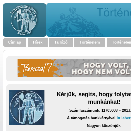
Címlap
Hírek
Tallózó
Történelem
Történele
Kérjük, segíts, hogy folyt
munkánkat!
Számlaszámunk: 11705008 – 2013
A támogatás bankkártyával
itt lehe
Nagyon köszönjük.