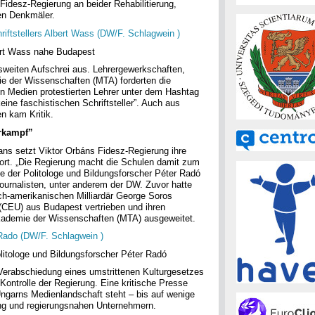
 Fidesz-Regierung an beider Rehabilitierung,
en Denkmäler.
bert Wass nahe Budapest
esweiten Aufschrei aus. Lehrergewerkschaften,
e der Wissenschaften (MTA) forderten die
n Medien protestierten Lehrer unter dem Hashtag
eine faschistischen Schriftsteller”. Auch aus
n kam Kritik.
urkampf”
ans setzt Viktor Orbáns Fidesz-Regierung ihre
 fort. „Die Regierung macht die Schulen damit zum
te der Politologe und Bildungsforscher Péter Radó
Journalisten, unter anderem der DW. Zuvor hatte
sch-amerikanischen Milliardär George Soros
(CEU) aus Budapest vertrieben und ihren
Akademie der Wissenschaften (MTA) ausgeweitet.
litologe und Bildungsforscher Péter Radó
 Verabschiedung eines umstrittenen Kulturgesetzes
Kontrolle der Regierung. Eine kritische Presse
Ungarns Medienlandschaft steht – bis auf wenige
ng und regierungsnahen Unternehmern.