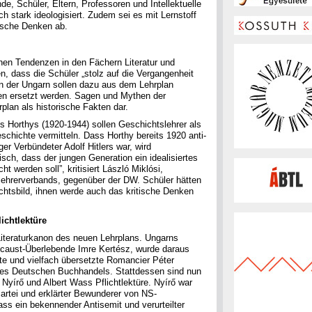
e, Schüler, Eltern, Professoren und Intellektuelle
ich stark ideologisiert. Zudem sei es mit Lernstoff
tische Denken ab.
chen Tendenzen in den Fächern Literatur und
en, dass die Schüler „stolz auf die Vergangenheit
gen der Ungarn sollen dazu aus dem Lehrplan
ten ersetzt werden. Sagen und Mythen der
plan als historische Fakten dar.
s Horthys (1920-1944) sollen Geschichtslehrer als
chichte vermitteln. Dass Horthy bereits 1920 anti-
er Verbündeter Adolf Hitlers war, wird
isch, dass der jungen Generation ein idealisiertes
t werden soll”, kritisiert László Miklósi,
lehrerverbands, gegenüber der DW. Schüler hätten
chtsbild, ihnen werde auch das kritische Denken
lichtlektüre
 Literaturkanon des neuen Lehrplans. Ungarns
olocaust-Überlebende Imre Kertész, wurde daraus
nte und vielfach übersetzte Romancier Péter
des Deutschen Buchhandels. Stattdessen sind nun
Nyírő und Albert Wass Pflichtlektüre. Nyírő war
Partei und erklärter Bewunderer von NS-
s ein bekennender Antisemit und verurteilter