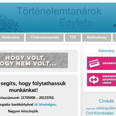
K
Történelem
Történelemtanítás
TTE
Átláthatóság
Adomány
 segíts, hogy folytathassuk
munkánkat!
laszámunk: 11705008 – 20133762.
Címkék
ogatás bankkártyával
itt lehetséges
.
aláírásgyűjtés
alapvizsga
Nagyon köszönjük.
Civil Közoktatási