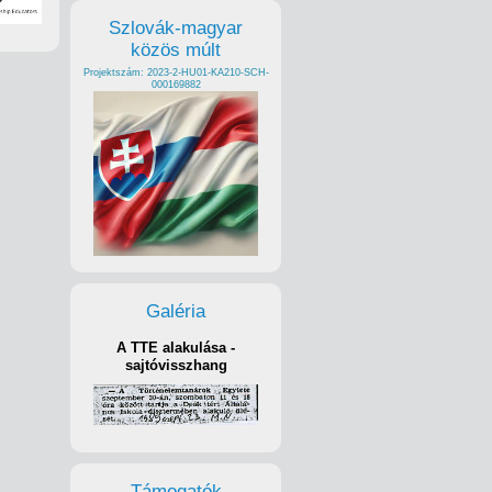
Szlovák-magyar
közös múlt
Projektszám: 2023-2-HU01-KA210-SCH-
000169882
Galéria
A TTE alakulása -
sajtóvisszhang
Támogatók