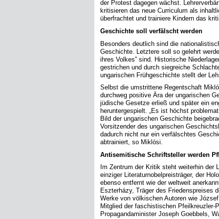
der Protest dagegen wächst. Lehrerverbänd
kritisieren das neue Curriculum als inhaltl
überfrachtet und trainiere Kindern das kri
Geschichte soll verfälscht werden
Besonders deutlich sind die nationalistis
Geschichte. Letztere soll so gelehrt werd
ihres Volkes” sind. Historische Niederla
gestrichen und durch siegreiche Schlach
ungarischen Frühgeschichte stellt der Lehr
Selbst die umstrittene Regentschaft Mikló
durchweg positive Ära der ungarischen Ges
jüdische Gesetze erließ und später ein eng
heruntergespielt. „Es ist höchst problemat
Bild der ungarischen Geschichte beigebrach
Vorsitzender des ungarischen Geschichts
dadurch nicht nur ein verfälschtes Geschi
abtrainiert, so Miklósi.
Antisemitische Schriftsteller werden Pf
Im Zentrum der Kritik steht weiterhin der
einziger Literaturnobelpreisträger, der H
ebenso entfernt wie der weltweit anerkan
Eszterházy, Träger des Friedenspreises 
Werke von völkischen Autoren wie József 
Mitglied der faschistischen Pfeilkreuzler-
Propagandaminister Joseph Goebbels, Was