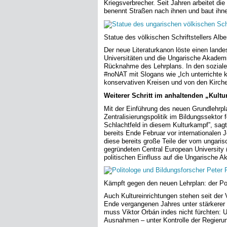
Kriegsverbrecher. Seit Jahren arbeitet die
benennt Straßen nach ihnen und baut ihn
Statue des völkischen Schriftstellers Al
Der neue Literaturkanon löste einen land
Universitäten und die Ungarische Akademi
Rücknahme des Lehrplans. In den soziale
#noNAT mit Slogans wie „Ich unterrichte k
konservativen Kreisen und von den Kirche
Weiterer Schritt im anhaltenden „Kult
Mit der Einführung des neuen Grundlehrpl
Zentralisierungspolitik im Bildungssektor
Schlachtfeld in diesem Kulturkampf”, sag
bereits Ende Februar vor internationalen 
diese bereits große Teile der vom ungari
gegründeten Central European University 
politischen Einfluss auf die Ungarische 
Kämpft gegen den neuen Lehrplan: der Po
Auch Kultureinrichtungen stehen seit der
Ende vergangenen Jahres unter stärkerer 
muss Viktor Orbán indes nicht fürchten: 
Ausnahmen – unter Kontrolle der Regieru