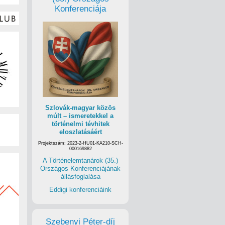
Konferenciája
Szlovák-magyar közös
múlt – ismeretekkel a
történelmi tévhitek
eloszlatásáért
Projektszám: 2023-2-HU01-KA210-SCH-
000169882
A Történelemtanárok (35.)
Országos Konferenciájának
állásfoglalása
Eddigi konferenciáink
Szebenyi Péter-díj