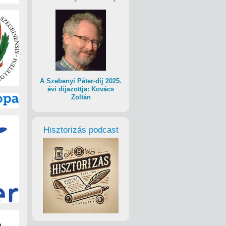
A Szebenyi Péter-díj 2025.
évi díjazottja: Kovács
Zoltán
Hisztorizás podcast