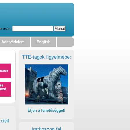
eresés:
Adatvédelem
English
TTE-tagok figyelmébe:
Éljen a lehetőséggel!
civil
Iratkozzon fel