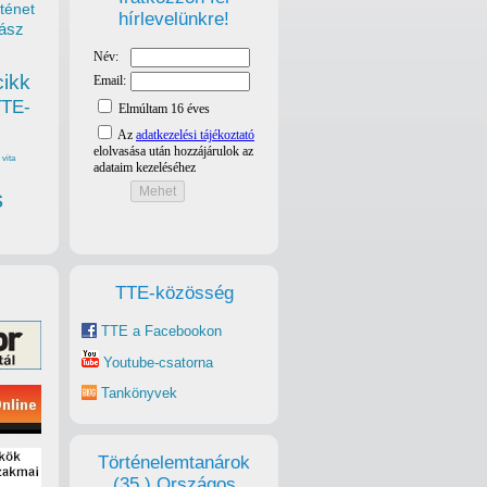
ténet
hírlevelünkre!
ász
cikk
TTE-
vita
s
TTE-közösség
TTE a Facebookon
Youtube-csatorna
Tankönyvek
Történelemtanárok
(35.) Országos