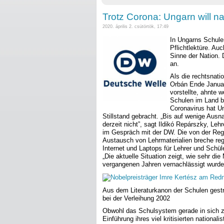
Trotz Corona: Ungarn will n
2020. április 2. csütörtök, 17:49
In Ungarns Schulen
Pflichtlektüre. Au
Sinne der Nation. 
an.
Als die rechtsnati
Orbán Ende Januar
vorstellte, ahnte 
Schulen im Land b
Coronavirus hat U
Stillstand gebracht. „Bis auf wenige Aus
derzeit nicht”, sagt Ildikó Repárszky, L
im Gespräch mit der DW. Die von der Regi
Austausch von Lehrmaterialien breche r
Internet und Laptops für Lehrer und Schü
„Die aktuelle Situation zeigt, wie sehr d
vergangenen Jahren vernachlässigt wurde
Aus dem Literaturkanon der Schulen gestri
bei der Verleihung 2002
Obwohl das Schulsystem gerade in sich zu
Einführung ihres viel kritisierten nationa