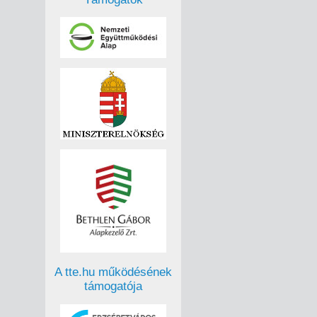
A tte.hu működésének
támogatója