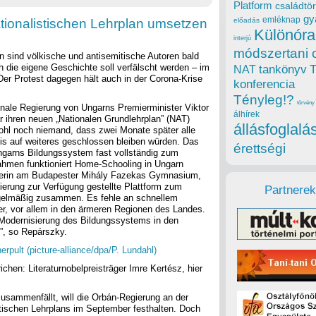
Platform
családtör
gy
emléknap
ationalistischen Lehrplan umsetzen
előadás
Különóra
interjú
módszertani 
 sind völkische und antisemitische Autoren bald
ch die eigene Geschichte soll verfälscht werden – im
tankönyv
NAT
Der Protest dagegen hält auch in der Corona-Krise
konferencia
Tényleg!?
törvény
onale Regierung von Ungarns Premierminister Viktor
álhírek
 ihren neuen „Nationalen Grundlehrplan” (NAT)
állásfoglalá
wohl noch niemand, dass zwei Monate später alle
is auf weiteres geschlossen bleiben würden. Das
érettségi
ngarns Bildungssystem fast vollständig zum
nahmen funktioniert Home-Schooling in Ungarn
ehrerin am Budapester Mihály Fazekas Gymnasium,
erung zur Verfügung gestellte Plattform zum
Partnerek
egelmäßig zusammen. Es fehle an schnellem
ler, vor allem in den ärmeren Regionen des Landes.
ie Modernisierung des Bildungssystems in den
”, so Repárszky.
chen: Literaturnobelpreisträger Imre Kertész, hier
sammenfällt, will die Orbán-Regierung an der
listischen Lehrplans im September festhalten. Doch