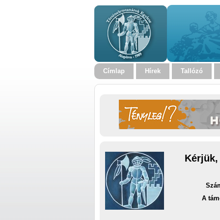
Címlap
Hírek
Tallózó
Kérjük,
Szám
A tám