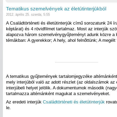
Tematikus szemelvények az életútinterjúkból
2012. április 25. szerda, 5:55
A Családtörténeti és életútinterjúk című sorozatunk 24 írá
képtárat) és 4 rövidfilmet tartalmaz. Most az interjúk sz
alapozva három szemelvénygyűjteményt adunk közre a 
témákban: A gyerekkor; A hely, ahol felnőttünk; A megélt
A tematikus gyűjtemények tartalomjegyzéke altémánként 
mely interjúból való az adott részlet (az oldalszámok az 
interjúbeli helyet jelölik. A dokumentumok második (nag
tartalmazza altémánként magukat a szemelvényeket.
Az eredeti interjúk
Családtörténeti és életútinterjúk
rovatu
le.