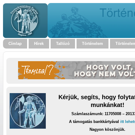
Címlap
Hírek
Tallózó
Történelem
Történele
Kérjük, segíts, hogy folyt
munkánkat!
Számlaszámunk: 11705008 – 2013
A támogatás bankkártyával
itt lehe
Nagyon köszönjük.