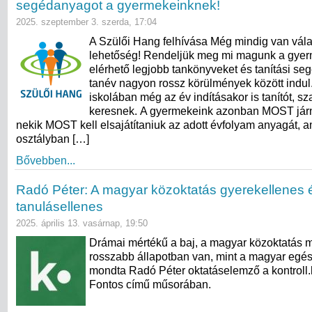
segédanyagot a gyermekeinknek!
2025. szeptember 3. szerda, 17:04
A Szülői Hang felhívása Még mindig van vála
lehetőség! Rendeljük meg mi magunk a gye
elérhető legjobb tankönyveket és tanítási se
tanév nagyon rossz körülmények között indul.
iskolában még az év indításakor is tanítót, s
keresnek. A gyermekeink azonban MOST járn
nekik MOST kell elsajátítaniuk az adott évfolyam anyagát, a
osztályban […]
Bővebben...
Radó Péter: A magyar közoktatás gyerekellenes 
tanulásellenes
2025. április 13. vasárnap, 19:50
Drámai mértékű a baj, a magyar közoktatás 
rosszabb állapotban van, mint a magyar egé
mondta Radó Péter oktatáselemző a kontroll
Fontos című műsorában.