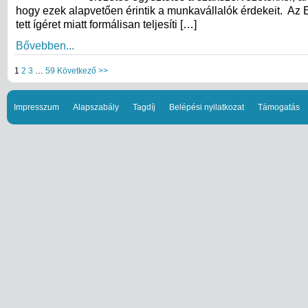
hogy ezek alapvetően érintik a munkavállalók érdekeit. Az
tett ígéret miatt formálisan teljesíti […]
Bővebben...
1
2
3
…
59
Következő >>
Impresszum
Alapszabály
Tagdíj
Belépési nyilatkozat
Támogatás