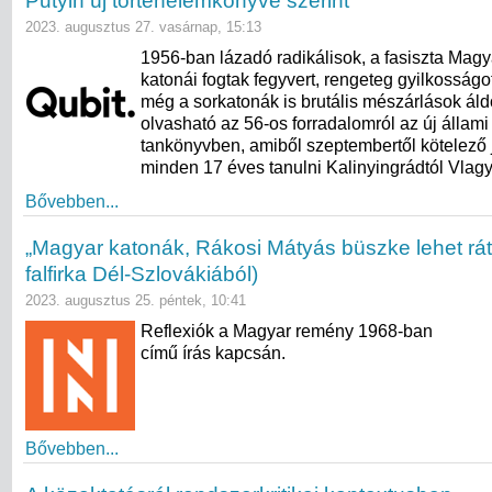
Putyin új történelemkönyve szerint
2023. augusztus 27. vasárnap, 15:13
1956-ban lázadó radikálisok, a fasiszta Magy
katonái fogtak fegyvert, rengeteg gyilkosságot
még a sorkatonák is brutális mészárlások áldo
olvasható az 56-os forradalomról az új állami
tankönyvben, amiből szeptembertől kötelező j
minden 17 éves tanulni Kalinyingrádtól Vlagy
Bővebben...
„Magyar katonák, Rákosi Mátyás büszke lehet ráto
falfirka Dél-Szlovákiából)
2023. augusztus 25. péntek, 10:41
Reflexiók a Magyar remény 1968-ban
című írás kapcsán.
Bővebben...