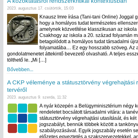
A közoktatásról rendszerkritikai kontextusban
2023. augusztus 17. csütörtök, 15:03
Knausz Imre írása (Tani-tani Online) Joggal 
hogy a homályos tudat természetes ellenszere
amelynek közvetítése klasszikusan az iskola 
Csakhogy az iskola a 20. század folyamán m
betagolódott a homályos tudat társadalmi új
folyamatába… Ez egy hosszabb szöveg. Az 
gondolatmenetet áttekintő bevezető olvasható. A teljes ess
tölthető le. „Mi […]
Bővebben...
A CKP véleménye a státusztörvény végrehajtási 
tervéről
2023. augusztus 9. szerda, 11:32
A nyár közepén a Belügyminisztérium négy k
rendeletet bocsátott társadalmi vitára: a tanév
státusztörvény végrehajtási utasítását, és két
jogszabályt, bennük többek között a tankönyv
szabályozásával. Egyik jogszabály esetén se
előzetes egyeztetés a szakszervezetekkel, a