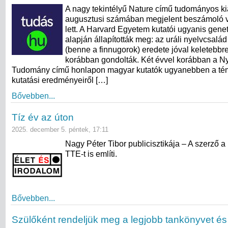
A nagy tekintélyű Nature című tudományos k
augusztusi számában megjelent beszámoló v
lett. A Harvard Egyetem kutatói ugyanis genet
alapján állapították meg: az uráli nyelvcsalá
(benne a finnugorok) eredete jóval keletebbre
korábban gondolták. Két évvel korábban a N
Tudomány című honlapon magyar kutatók ugyanebben a témá
kutatási eredményeiről […]
Bővebben...
Tíz év az úton
2025. december 5. péntek, 17:11
Nagy Péter Tibor publicisztikája – A szerző a
TTE-t is említi.
Bővebben...
Szülőként rendeljük meg a legjobb tankönyvet és 