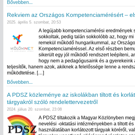
Bővebben...
Rekviem az Országos Kompetenciamérésért – el
2025. április 5. szombat, 20:53
A legújabb kompetenciamérési eredmények 
sokkoltak, pedig talán sokkolóbb az, hogy mi i
remekül működő hungarikummal, az Ország
Kompetenciaméréssel. Az első részben bemu
sikerült egy jól működő rendszert leépíteni, a
hogy nem a pedagógusaink és a gyerekeink 
teljesítők, hanem azok, akiknek a felelőssége lenne a rend
működtetése. […]
Bővebben...
A PDSZ közleménye az iskolákban tiltott és korlát
tárgyakról szóló rendelettervezetről
2024. július 20. szombat, 23:08
A PDSZ tiltakozik a Magyar Közlönyben megj
nevelési -oktatási intézményekben a tiltott és
használatában korlátozott tárgyak köréről, va