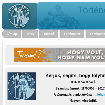
Címlap
Hírek
Tallózó
Történelem
Történele
Kérjük, segíts, hogy folyt
munkánkat!
Számlaszámunk: 11705008 – 2013
A támogatás bankkártyával
itt lehe
Nagyon köszönjük.