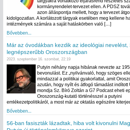
tárgyakra vonatkozó eljárásrend részletes sz
kormányrendelet-tervezet ellen. A PDSZ továb
azon álláspontja mellett, hogy a tervezet átg
kidolgozatlan. A korlátozott tárgyak esetében meg kellene h
intézmények számára a saját hatáskörben való […]
Bővebben...
Már az óvodákban kezdik az ideológiai nevelést, 
legnépszerűbb Oroszországban
2023. szeptember 16. szombat, 22:19
Putyin néhány napja hibának nevezte az 195
bevonulást. Ez „nyilvánvaló, hogy szöges elle
mindazzal a politikai gyakorlattal, amit Oros
azután, hogy nyílt és átfogó támadást indított
mondja Sz. Bíró Zoltán a G7 Podcast eheti e
Oroszország-kutató történésszel a putyini
emlékezetpolitikáról, a most már az oktatás egészére kiterje
Bővebben...
56-ban fasiszták lázadtak, hiba volt kivonulni Ma