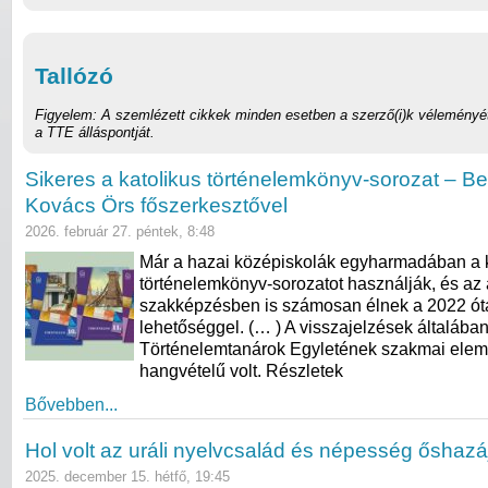
Tallózó
Figyelem: A szemlézett cikkek minden esetben a szerző(i)k véleményét
a TTE álláspontját.
Sikeres a katolikus történelemkönyv-sorozat – B
Kovács Örs főszerkesztővel
2026. február 27. péntek, 8:48
Már a hazai középiskolák egyharmadában a k
történelemkönyv-sorozatot használják, és az 
szakképzésben is számosan élnek a 2022 óta
lehetőséggel. (… ) A visszajelzések általába
Történelemtanárok Egyletének szakmai elemz
hangvételű volt. Részletek
Bővebben...
Hol volt az uráli nyelvcsalád és népesség őshazá
2025. december 15. hétfő, 19:45