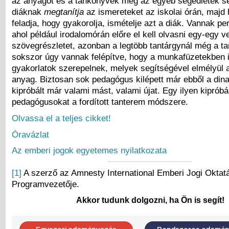
az anyagot és a tankönyvek meg az egyéb segédletek se
diáknak
megtanítja
az ismereteket az iskolai órán, majd 
feladja, hogy gyakorolja, ismételje azt a diák. Vannak pe
ahol például irodalomórán előre el kell olvasni egy-egy v
szövegrészletet, azonban a legtöbb tantárgynál még a t
sokszor úgy vannak felépítve, hogy a munkafüzetekben 
gyakorlatok szerepelnek, melyek segítségével elmélyül a
anyag. Biztosan sok pedagógus kilépett már ebből a din
kipróbált már valami mást, valami újat. Egy ilyen kipróbá
pedagógusokat a fordított tanterem módszere.
Olvassa el a teljes cikket!
Óravázlat
Az emberi jogok egyetemes nyilatkozata
[1]
A szerző az Amnesty International Emberi Jogi Oktat
Programvezetője.
Akkor tudunk dolgozni, ha Ön is segít!