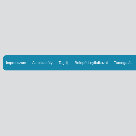
Impresszum
Alapszabály
Tagdíj
Belépési nyilatkozat
Támogatás