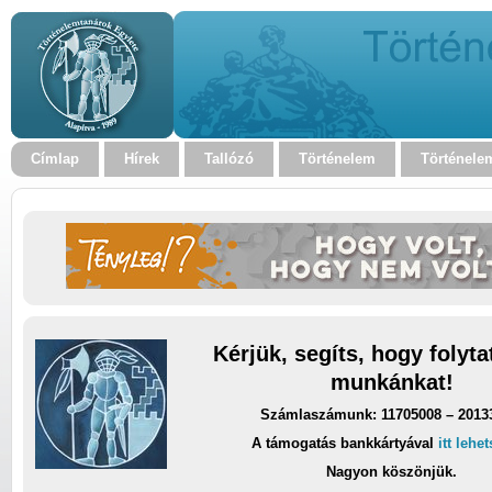
Címlap
Hírek
Tallózó
Történelem
Történele
Kérjük, segíts, hogy folyt
munkánkat!
Számlaszámunk: 11705008 – 2013
A támogatás bankkártyával
itt lehe
Nagyon köszönjük.