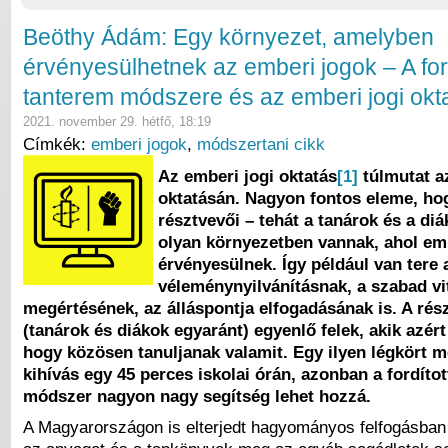
Beöthy Ádám: Egy környezet, amelyben
érvényesülhetnek az emberi jogok – A ford
tanterem módszere és az emberi jogi okt
2021. november 29. hétfő, 18:19
Címkék:
emberi jogok
,
módszertani cikk
Az emberi jogi oktatás
[1]
túlmutat a
oktatásán. Nagyon fontos eleme, ho
résztvevői – tehát a tanárok és a di
olyan környezetben vannak, ahol em
érvényesülnek. Így például van tere
véleménynyilvánításnak, a szabad vi
megértésének, az álláspontja elfogadásának is. A rés
(tanárok és diákok egyaránt) egyenlő felek, akik azért
hogy közösen tanuljanak valamit. Egy ilyen légkört 
kihívás egy 45 perces iskolai órán, azonban a fordíto
módszer nagyon nagy segítség lehet hozzá.
A Magyarországon is elterjedt hagyományos felfogásban 