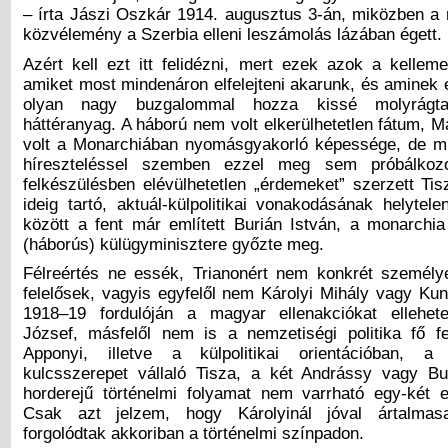
– írta Jászi Oszkár 1914. augusztus 3-án, miközben a m
közvélemény a Szerbia elleni leszámolás lázában égett.
Azért kell ezt itt felidézni, mert ezek azok a kelleme
amiket most mindenáron elfelejteni akarunk, és aminek
olyan nagy buzgalommal hozza kissé molyrágta
háttéranyag. A háború nem volt elkerülhetetlen fátum, 
volt a Monarchiában nyomásgyakorló képessége, de m
híreszteléssel szemben ezzel meg sem próbálkozo
felkészülésben elévülhetetlen „érdemeket” szerzett Tis
ideig tartó, aktuál-külpolitikai vonakodásának helytel
között a fent már említett Burián István, a monarchi
(háborús) külügyminisztere győzte meg.
Félreértés ne essék, Trianonért nem konkrét személ
felelősek, vagyis egyfelől nem Károlyi Mihály vagy Kun
1918–19 fordulóján a magyar ellenakciókat ellehete
József, másfelől nem is a nemzetiségi politika fő fel
Apponyi, illetve a külpolitikai orientációban, a 
kulcsszerepet vállaló Tisza, a két Andrássy vagy Bu
horderejű történelmi folyamat nem varrható egy-két
Csak azt jelzem, hogy Károlyinál jóval ártalmas
forgolódtak akkoriban a történelmi színpadon.