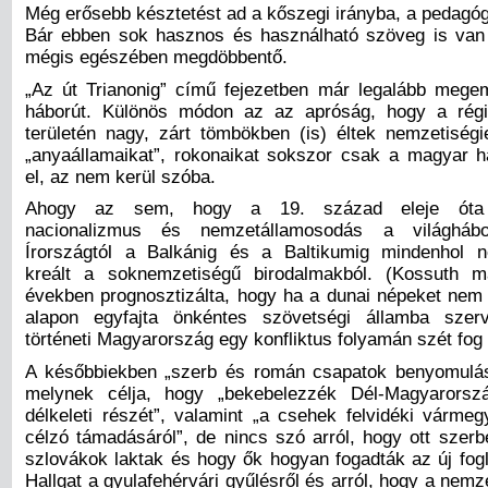
Még erősebb késztetést ad a kőszegi irányba, a pedagóg
Bár ebben sok hasznos és használható szöveg is van 
mégis egészében megdöbbentő.
„Az út Trianonig” című fejezetben már legalább megem
háborút. Különös módon az az apróság, hogy a rég
területén nagy, zárt tömbökben (is) éltek nemzetiségie
„anyaállamaikat”, rokonaikat sokszor csak a magyar ha
el, az nem kerül szóba.
Ahogy az sem, hogy a 19. század eleje óta m
nacionalizmus és nemzetállamosodás a világhábo
Írországtól a Balkánig és a Baltikumig mindenhol n
kreált a soknemzetiségű birodalmakból. (Kossuth 
években prognosztizálta, hogy ha a dunai népeket nem 
alapon egyfajta önkéntes szövetségi államba szer
történeti Magyarország egy konfliktus folyamán szét fog 
A későbbiekben „szerb és román csapatok benyomulás
melynek célja, hogy „bekebelezzék Dél-Magyarorsz
délkeleti részét”, valamint „a csehek felvidéki vármeg
célzó támadásáról”, de nincs szó arról, hogy ott szer
szlovákok laktak és hogy ők hogyan fogadták az új fogl
Hallgat a gyulafehérvári gyűlésről és arról, hogy a nemze