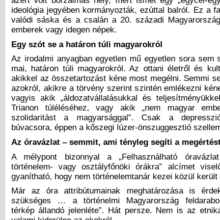
azért volt borzalmas hely, mert ismét egy „egycél-eg
ideológia jegyében kormányozták, ezúttal balról. Ez a f
valódi sáska és a csalán a 20. századi Magyarorszá
emberek vagy idegen népek.
Egy szót se a határon túli magyarokról
Az irodalmi anyagban egyetlen mű egyetlen sora sem 
mai, határon túli magyarokról. Az ottani életről és kult
akikkel az összetartozást kéne most megélni. Semmi s
azokról, akikre a törvény szerint szintén emlékezni ké
vagyis akik „áldozatvállalásukkal és teljesítményükkel
Trianon túléléséhez, vagy akik „nem magyar ember
szolidaritást a magyarsággal”. Csak a depressz
búvacsora, éppen a kőszegi lúzer-önszuggesztió szelle
Az óravázlat – semmit, ami tényleg segíti a megértés
A mélypont bizonnyal a „
Felhasználható óravázl
történelem- vagy osztályfőnöki órákra” alcímet vise
gyanítható, hogy nem történelemtanár kezei közül került 
Már az óra attribútumainak meghatározása is érde
szükséges … a történelmi Magyarország feldarabo
térkép állandó jelenléte”. Hát persze. Nem is az etnik