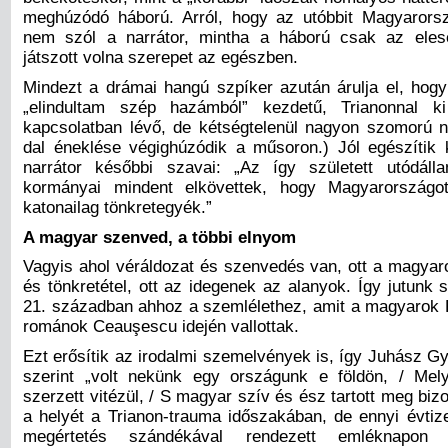
meghúzódó háború. Arról, hogy az utóbbit Magyarorsz
nem szól a narrátor, mintha a háború csak az eles
játszott volna szerepet az egészben.
Mindezt a drámai hangú szpíker azután árulja el, hogy
„elindultam szép hazámból” kezdetű, Trianonnal ki
kapcsolatban lévő, de kétségtelenül nagyon szomorú né
dal éneklése végighúzódik a műsoron.) Jól egészítik k
narrátor későbbi szavai: „Az így született utódá
kormányai mindent elkövettek, hogy Magyarországot
katonailag tönkretegyék.”
A magyar szenved, a többi elnyom
Vagyis ahol véráldozat és szenvedés van, ott a magyaro
és tönkretétel, ott az idegenek az alanyok. Így jutunk
21. században ahhoz a szemlélethez, amit a magyarok R
románok Ceauşescu idején vallottak.
Ezt erősítik az irodalmi szemelvények is, így Juhász G
szerint „volt nekünk egy országunk e földön, / Mel
szerzett vitézül, / S magyar szív és ész tartott meg biz
a helyét a Trianon-trauma időszakában, de ennyi évtiz
megértetés szándékával rendezett emléknapon