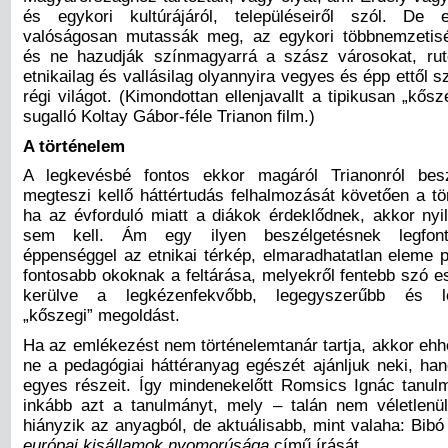
és egykori kultúrájáról, településeiről szól. De
valóságosan mutassák meg, az egykori többnemzetisé
és ne hazudják színmagyarrá a szász városokat, rut
etnikailag és vallásilag olyannyira vegyes és épp ettől 
régi világot. (Kimondottan ellenjavallt a tipikusan „kősz
sugalló Koltay Gábor-féle Trianon film.)
A történelem
A legkevésbé fontos ekkor magáról Trianonról besz
megteszi kellő háttértudás felhalmozását követően a tö
ha az évforduló miatt a diákok érdeklődnek, akkor nyi
sem kell. Ám egy ilyen beszélgetésnek legfont
éppenséggel az etnikai térkép, elmaradhatatlan eleme 
fontosabb okoknak a feltárása, melyekről fentebb szó e
kerülve a legkézenfekvőbb, legegyszerűbb és le
„kőszegi” megoldást.
Ha az emlékezést nem történelemtanár tartja, akkor ehh
ne a pedagógiai háttéranyag egészét ajánljuk neki, h
egyes részeit. Így mindenekelőtt Romsics Ignác tanu
inkább azt a tanulmányt, mely – talán nem véletlenü
hiányzik az anyagból, de aktuálisabb, mint valaha: Bibó
európai kisállamok nyomorúsága
című írását.