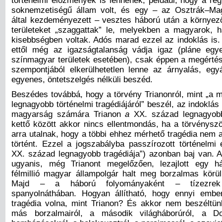
történelmi előzmények is lennének, például, hogy a ré
soknemzetiségű állam volt, és egy – az Osztrák–Ma
által kezdeményezett – vesztes háború után a környez
területeket „szaggattak” le, melyekben a magyarok, 
kisebbségben voltak. Adós marad ezzel az indoklás is
ettől még az igazságtalanság vádja igaz (pláne egy
színmagyar területek esetében), csak éppen a megértés
szempontjából elkerülhetetlen lenne az árnyalás, egyá
egyenes, öntetszelgés nélküli beszéd.
Beszédes továbbá, hogy a törvény Trianonról, mint „a
legnagyobb történelmi tragédiájáról” beszél, az indoklás
magyarság számára Trianon
a
XX. század legnagyobb 
kettő között akkor nincs ellentmondás, ha a törvénysz
arra utalnak, hogy a többi ehhez mérhető tragédia nem 
történt. Ezzel a jogszabályba passzírozott történelmi 
XX. század legnagyobb tragédiája”) azonban baj van. 
ugyanis, még Trianont megelőzően, lezajlott egy h
félmillió magyar állampolgár halt meg borzalmas körü
Majd – a háború folyományaként – tízezre
spanyolnáthában. Hogyan állítható, hogy ennyi embe
tragédia volna, mint Trianon?
És akkor nem beszéltün
más borzalmairól, a második világháborúról, a Do