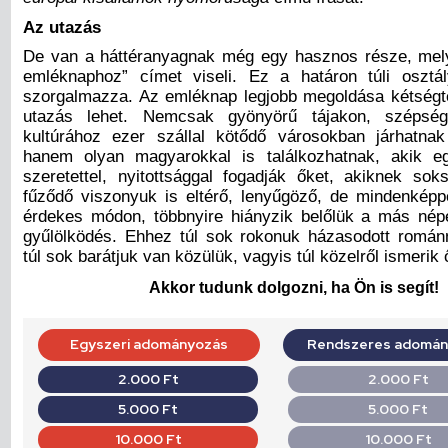
Az utazás
De van a háttéranyagnak még egy hasznos része, mel
emléknaphoz” címet viseli. Ez a határon túli osztál
szorgalmazza. Az emléknap legjobb megoldása kétségte
utazás lehet.
Nemcsak gyönyörű tájakon, szépsé
kultúrához ezer szállal kötődő városokban járhatna
hanem olyan magyarokkal is találkozhatnak, akik e
szeretettel, nyitottsággal fogadják őket, akiknek sok
fűződő viszonyuk is eltérő, lenyűgöző, de mindenkép
érdekes módon, többnyire hiányzik belőlük a más né
gyűlölködés. Ehhez túl sok rokonuk házasodott románn
túl sok barátjuk van közülük, vagyis túl közelről ismerik 
Akkor tudunk dolgozni, ha Ön is segít!