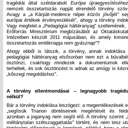
tragédiái által szétdarabolt
Európa újraegyesítéséhez
nemzeti összetartozás napját elrendelő törvény szö
Avagy a
„
a Kárpát-medence népei
közös
jövőjét”
seg
európai értékek érvényesülését”, ahogy a törvény indo
Vagy megfelel a „Pedagógiai háttéranyag” szellemének
Erőforrás Minisztérium megbízásából az Oktatáskuta
Intézetben készült 2011 májusában, és amely kimond
összetartozás emléknapja
nem gyásznap”
?
Ahogy ebből is látszik, a törvény, annak indoklása
pedagógiai háttéranyag
elsősorban
nem ezt a búvalbél
ösztönzi, csakhogy mindezek a dokumentumok elle
terheltek, és sok ösztönzést is adnak az amúgy is kézr
„kőszegi megoldáshoz”.
A törvény ellentmondásai – legnagyobb tragédi
nélkül?
Bár a törvény indoklása leszögezi: a megemlékezések eg
„
segítsük Trianon döntéseinek megértését és feldo
azonban a joganyag nem segíti elő. A törvény szerint „
méltánytalan szétszaggattatás” történt, és
nem tesz uta