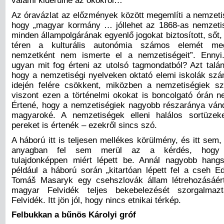
valami kiderülne az okokról…
Az óravázlat az előzmények között megemlíti a nemzetis
hogy „magyar kormány … jóllehet az 1868-as nemzeti
minden állampolgárának egyenlő jogokat biztosított, sőt, 
téren a kulturális autonómia számos elemét mega
nemzetként nem ismerte el a nemzetiségeit”. Ennyi.
ugyan mit fog érteni az utolsó tagmondatból? Azt talán
hogy a nemzetiségi nyelveken oktató elemi iskolák sz
idején felére csökkent, miközben a nemzetiségiek s
viszont ezen a történelmi okokat is boncolgató órán n
Értené, hogy a nemzetiségiek nagyobb részaránya vándo
magyaroké. A nemzetiségek elleni halálos sortüzeket
pereket is értenék – ezekről sincs szó.
A háború itt is teljesen mellékes körülmény, és itt sem
anyagban fel sem merül az a kérdés, hogy 
tulajdonképpen miért lépett be. Annál nagyobb hang
például a háború során „kitartóan lépett fel a cseh 
Tomáš Masaryk egy csehszlovák állam létrehozásáért
magyar Felvidék teljes bekebelezését szorgalma
Felvidék. Itt jön jól, hogy nincs etnikai térkép.
Felbukkan a bűnös Károlyi gróf