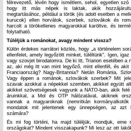
félrevezető, lévén hogy ismétlem, sehol, egyetlen szó 
hogy itt más népek is laktak, akik hozzájárul
megtartásához, például a török (és adott esetben a mell
kurucok) ellen horvátok, szerbek, szlovákok és ro
harcolt a törökellenes magyarokkal karöltve, és term
folytatható.
Túléljük a románokat, avagy mindent vissza?
Külön érdekes narrátori közlés, hogy „a történelem so
ellenfelet, amely legyőzött minket, túléltünk”. Igen, iga
vagy szovjet birodalomra. De ki itt, Trianon esetében a n
az, aki még itt van mint legyőző, mint ellenfél, és akit 
Franciaország? Nagy-Britannia? Netán Románia, Szlo
Vagy éppen a románok, szlovákok szerbek? Mit jel
szavak azokkal a népekkel szemben, akikkel együtt alk
akikkel szövetségesek vagyunk a NATO-ban, akik felé
áruinkkal, a Mol és OTP hálózatával, akiknek orszá
vannak a magyaroknak (nemritkán kormányalkotók 
mondatok mit jelentenek egy ünnepségen, az azt h
számára?
És mi fog történi, ha majd túléljük, mondjuk, eme s
országokat? Mindent visszakapunk? Mi lesz az ott lakó