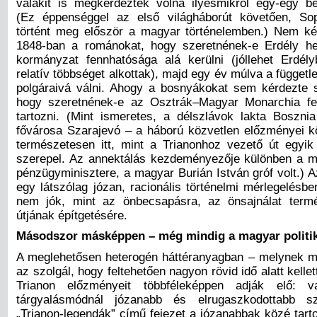
valakit is megkérdeztek volna ilyesmikről egy-egy b
(Ez éppenséggel az első világháborút követően, So
történt meg először a magyar történelemben.) Nem ké
1848-ban a románokat, hogy szeretnének-e Erdély he
kormányzat fennhatósága alá kerülni (jóllehet Erdé
relatív többséget alkottak), majd egy év múlva a függet
polgáraivá válni. Ahogy a bosnyákokat sem kérdezte 
hogy szeretnének-e az Osztrák–Magyar Monarchia fe
tartozni. (Mint ismeretes, a délszlávok lakta Boszni
fővárosa Szarajevó – a háború közvetlen előzményei kö
természetesen itt, mint a Trianonhoz vezető út egyi
szerepel. Az annektálás kezdeményezője különben a 
pénzügyminisztere, a magyar Burián István gróf volt.) Az
egy látszólag józan, racionális történelmi mérlegelés
nem jók, mint az önbecsapásra, az önsajnálat termé
útjának építgetésére.
Másodszor másképpen – még mindig a magyar politikai
A meglehetősen heterogén háttéranyagban – melynek 
az szolgál, hogy feltehetően nagyon rövid idő alatt kellet
Trianon előzményeit többféleképpen adják elő: v
tárgyalásmódnál józanabb és elrugaszkodottabb s
„Trianon-legendák” című fejezet a józanabbak közé tarto