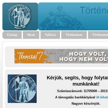
Címlap
Hírek
Tallózó
Történelem
Történele
Kérjük, segíts, hogy folyt
munkánkat!
Számlaszámunk: 11705008 – 2013
A támogatás bankkártyával
itt lehe
Nagyon köszönjük.