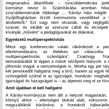
megmaradva államfőnek – szociáldemokrata politi
kormányt nevez ki. Számításába azonban hiba
szociáldemokraták többsége … Károlyi háta mögött
Gyűjtőfogházban őrzött kommunista vezetőkkel a 
átvételéről.” Ezt vagy nem olvasták, vagy negligál
szavait, és inkább az ezerszer cáfolt és elcsépelt
kívánják „művelni” a pedagógusokat és diákokat.
Egynézetű multiperspektivitás
Mikor egy konferencián valaki rákérdezett e ped
ellentmondásaira, az illetékes azt válaszolta:
multiperspektivitás számlájára”. Csakhogy Tria
bemutatásából itt éppen a
másik
nézőpont hiányzik: a 
jóformán maguk a nemzetiségiek is. Mintha egy per tá
két pereskedőt hallgatná meg a bíró, hanem az egyik fé
szövegeiből szűrné le az igazságot, mondván: meghallg
igazságait és hazugságait is – az alperest meg el se hív
Amit újabban el kell hallgatni
A Károlyi-kormányzat nem állt a helyzet magaslatán,
könnyű akkor – ellenséges blokád alatt, sokszoros 
megszállóktól körülvéve, a frontokról háborúelle