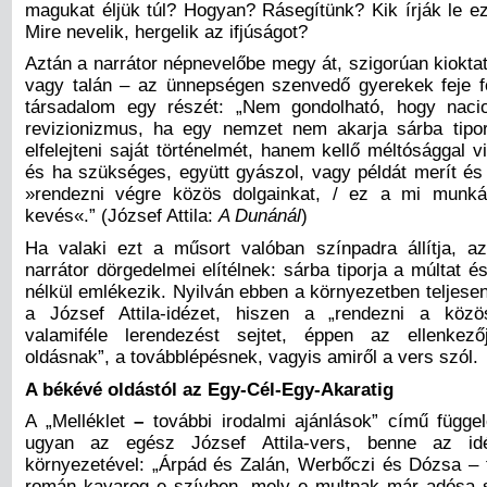
magukat éljük túl? Hogyan? Rásegítünk? Kik írják le ez
Mire nevelik, hergelik az ifjúságot?
Aztán a narrátor népnevelőbe megy át, szigorúan kiokta
vagy talán – az ünnepségen szenvedő gyerekek feje föl
társadalom egy részét: „Nem gondolható, hogy naci
revizionizmus, ha egy nemzet nem akarja sárba tipo
elfelejteni saját történelmét, hanem kellő méltósággal 
és ha szükséges, együtt gyászol, vagy példát merít és 
»rendezni végre közös dolgainkat, / ez a mi munk
kevés«.”
(József Attila:
A Dunánál
)
Ha valaki ezt a műsort valóban színpadra állítja, az
narrátor dörgedelmei elítélnek: sárba tiporja a múltat é
nélkül emlékezik. Nyilván ebben a környezetben teljese
a József Attila-idézet, hiszen a „rendezni a közös
valamiféle lerendezést sejtet, éppen az ellenkez
oldásnak”, a továbblépésnek, vagyis amiről a vers szól.
A békévé oldástól az Egy-Cél-Egy-Akaratig
A „Melléklet
–
további irodalmi ajánlások” című függe
ugyan
az egész József Attila-vers, benne az id
környezetével: „
Árpád és Zalán, Werbőczi és Dózsa – tö
román kavarog e szívben, mely e multnak már adósa s