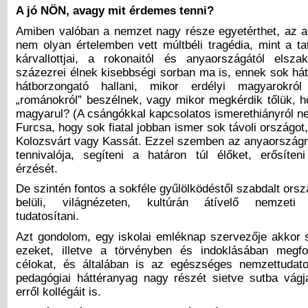
A jó NÖN, avagy mit érdemes tenni?
Amiben valóban a nemzet nagy része egyetérthet, az a
nem olyan értelemben vett múltbéli tragédia, mint a ta
kárvallottjai, a rokonaitól és anyaországától elsza
százezrei élnek kisebbségi sorban ma is, ennek sok hát
hátborzongató hallani, mikor erdélyi magyarokró
„románokról” beszélnek, vagy mikor megkérdik tőlük, 
magyarul? (A csángókkal kapcsolatos ismerethiányról ne
Furcsa, hogy sok fiatal jobban ismer sok távoli országot
Kolozsvárt vagy Kassát. Ezzel szemben az anyaországn
tennivalója, segíteni a határon túl élőket, erősíteni
érzését.
De szintén fontos a sokféle gyűlölködéstől szabdalt ors
belüli, világnézeten, kultúrán átívelő nemzeti 
tudatosítani.
Azt gondolom, egy iskolai emléknap szervezője akkor s
ezeket, illetve a törvényben és indoklásában megfo
célokat, és általában is az egészséges nemzettudato
pedagógiai háttéranyag nagy részét sietve sutba vág
erről kollégáit is.