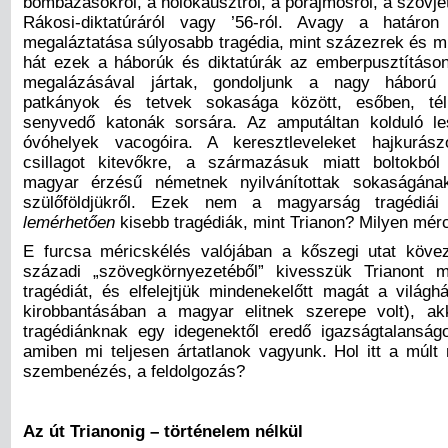
bombázásokról, a holokausztról, a porajmosról, a szovjet
Rákosi-diktatúráról vagy ’56-ról. Avagy a határon
megaláztatása súlyosabb tragédia, mint százezrek és mi
hát ezek a háborúk és diktatúrák az emberpusztításo
megalázásával jártak, gondoljunk a nagy háború 
patkányok és tetvek sokasága között, esőben, té
senyvedő katonák sorsára. Az amputáltan kolduló le
óvóhelyek vacogóira. A keresztleveleket hajkurás
csillagot kitevőkre, a származásuk miatt boltokból k
magyar érzésű németnek nyilvánítottak sokaságának 
szülőföldjükről. Ezek nem a magyarság tragédiái
lemérhetően
kisebb tragédiák, mint Trianon? Milyen mérc
E furcsa méricskélés valójában a kőszegi utat köve
századi „szövegkörnyezetéből” kivesszük Trianont 
tragédiát, és elfelejtjük mindenekelőtt magát a világh
kirobbantásában a magyar elitnek szerepe volt), ak
tragédiánknak egy idegenektől eredő igazságtalanság
amiben mi teljesen ártatlanok vagyunk. Hol itt a múlt
szembenézés, a feldolgozás?
Az út Trianonig
– történelem nélkül