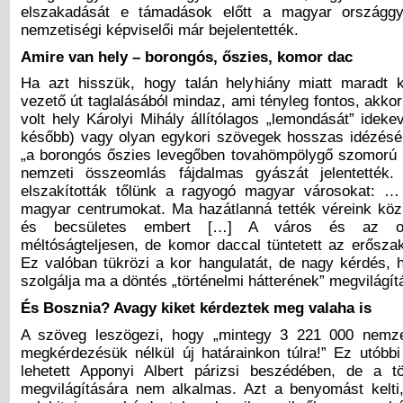
elszakadását e támadások előtt a magyar országgyű
nemzetiségi képviselői már bejelentették.
Amire van hely – borongós, őszies, komor dac
Ha azt hisszük, hogy talán helyhiány miatt maradt 
vezető út taglalásából mindaz, ami tényleg fontos, akko
volt hely Károlyi Mihály állítólagos „lemondását” ideke
később) vagy olyan egykori szövegek hosszas idézésér
„a borongós őszies levegőben tovahömpölygő szomorú
nemzeti összeomlás fájdalmas gyászát jelentették
elszakították tőlünk a ragyogó magyar városokat: …
magyar centrumokat. Ma hazátlanná tették véreink közü
és becsületes embert […] A város és az o
méltóságteljesen, de komor daccal tüntetett az erőszak
Ez valóban tükrözi a kor hangulatát, de nagy kérdés,
szolgálja ma a döntés „történelmi hátterének” megvilágít
És Bosznia? Avagy kiket kérdeztek meg valaha is
A szöveg leszögezi, hogy „mintegy 3 221 000 nemzet
megkérdezésük nélkül új határainkon túlra!” Ez utóbbi 
lehetett Apponyi Albert párizsi beszédében, de a tö
megvilágítására nem alkalmas. Azt a benyomást kelti