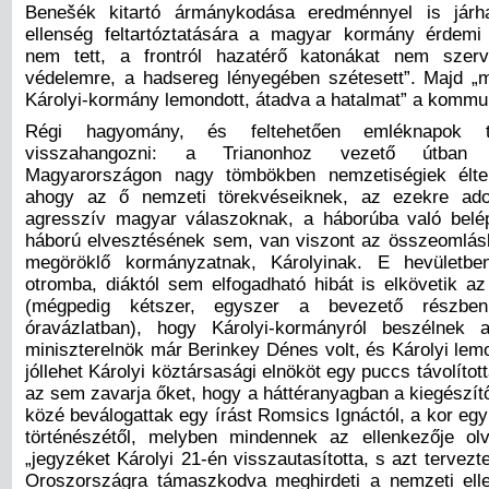
Benešék kitartó ármánykodása eredménnyel is járha
ellenség feltartóztatására a magyar kormány érdemi
nem tett, a frontról hazatérő katonákat nem sze
védelemre, a hadsereg lényegében szétesett”. Majd „
Károlyi-kormány lemondott, átadva a hatalmat” a kommu
Régi hagyomány, és feltehetően emléknapok tu
visszahangozni: a Trianonhoz vezető útban
Magyarországon nagy tömbökben nemzetiségiek élte
ahogy az ő nemzeti törekvéseiknek, az ezekre adot
agresszív magyar válaszoknak, a háborúba való belé
háború elvesztésének sem, van viszont az összeomlás
megöröklő kormányzatnak, Károlyinak. E hevületb
otromba, diáktól sem elfogadható hibát is elkövetik az
(mégpedig kétszer, egyszer a bevezető részbe
óravázlatban), hogy Károlyi-kormányról beszélnek 
miniszterelnök már Berinkey Dénes volt, és Károlyi lem
jóllehet Károlyi köztársasági elnököt egy puccs távolítot
az sem zavarja őket, hogy a háttéranyagban a kiegészí
közé beválogattak egy írást Romsics Ignáctól, a kor egy
történészétől, melyben mindennek az ellenkezője ol
„jegyzéket Károlyi 21-én visszautasította, s azt tervezt
Oroszországra támaszkodva meghirdeti a nemzeti ell