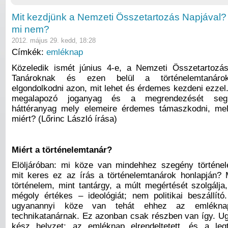
Mit kezdjünk a Nemzeti Összetartozás Napjával? 
mi nem?
2012. május 29. kedd, 18:28
Címkék:
emléknap
Közeledik ismét június 4-e, a Nemzeti Összetartozá
Tanároknak és ezen belül a történelemtanáro
elgondolkodni azon, mit lehet és érdemes kezdeni ezzel
megalapozó joganyag és a megrendezését segí
háttéranyag mely elemeire érdemes támaszkodni, me
miért? (Lőrinc László írása)
Miért a történelemtanár?
Elöljáróban: mi köze van mindehhez szegény történe
mit keres ez az írás a történelemtanárok honlapján?
történelem, mint tantárgy, a múlt megértését szolgálj
mégoly értékes – ideológiát; nem politikai beszállító.
ugyanannyi köze van tehát ehhez az emlékna
technikatanárnak. Ez azonban csak részben van így. Ug
kész helyzet: az emléknap elrendeltetett, és a leg