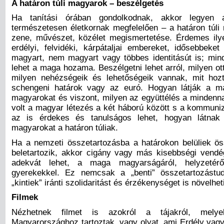
A határon túli magyarok – beszélgetés
Ha tanítási órában gondolkodnak, akkor legyen 
természetesen életkornak megfelelően – a határon túli 
zene, művészet, közélet megismertetése. Érdemes ilye
erdélyi, felvidéki, kárpátaljai embereket, idősebbeket
magyart, nem magyart vagy többes identitásút is; m
lehet a maga hozama. Beszélgetni lehet arról, milyen ot
milyen nehézségeik és lehetőségeik vannak, mit hoz
schengeni határok vagy az euró. Hogyan látják a 
magyarokat és viszont, milyen az együttélés a mindenn
volt a magyar létezés a két háború között s a kommuni
az is érdekes és tanulságos lehet, hogyan látnak m
magyarokat a határon túliak.
Ha a nemzeti összetartozásba a határokon belüliek ös
beletartozik, akkor cigány vagy más kisebbségi vend
adekvát lehet, a maga magyarságáról, helyzetérő
gyerekekkel. Ez nemcsak a „benti” összetartozástu
„kintiek” iránti szolidaritást és érzékenységet is növelheti
Filmek
Nézhetnek filmet is azokról a tájakról, melye
Magyarországhoz tartoztak, vagy olyat, ami Erdély vagy