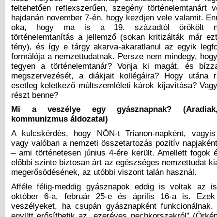
feltehetően reflexszerűen, szegény történelemtanárt v
hajdanán november 7-én, hogy kezdjen vele valamit. En
oka, hogy ma is a 19. századtól örökölt nem
történelemtanítás a jellemző (sokan kritizálták már ez
tény), és így e tárgy akarva-akaratlanul az egyik legf
formálója a nemzettudatnak. Persze nem mindegy, hogy
tegyen a történelemtanár? Vonja ki magát, és bíz
megszervezését, a diákjait kollégáira? Hogy utána 
esetleg keletkező múltszemléleti károk kijavítása? Vag
részt benne?
Mi a veszélye egy gyásznapnak? (Aradiak,
kommunizmus áldozatai)
A kulcskérdés, hogy NÖN-t Trianon-napként, vagyis
vagy valóban a nemzeti összetartozás pozitív napjaként
– ami történetesen június 4-ére került. Amellett fogok 
előbbi szinte biztosan árt az egészséges nemzettudat k
megerősödésének, az utóbbi viszont talán használ.
Afféle félig-meddig gyásznapok eddig is voltak az is
október 6-a, február 25-e és április 16-a is. Ezek
veszélyeket, ha csupán gyásznapként funkcionálnak.
együtt erősíthetik az „ezeréves pechkorszakról” (Örkén