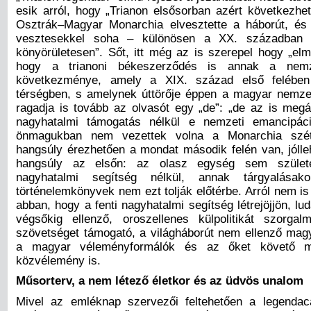
esik arról, hogy „Trianon elsősorban azért következhet
Osztrák–Magyar Monarchia elvesztette a háborút, és
vesztesekkel soha – különösen a XX. században
könyörületesen”. Sőt, itt még az is szerepel hogy „el
hogy a trianoni békeszerződés is annak a nemz
következménye, amely a XIX. század első felében
térségben, s amelynek úttörője éppen a magyar nemze
ragadja is tovább az olvasót egy „de”: „de az is megál
nagyhatalmi támogatás nélkül e nemzeti emancipá
önmagukban nem vezettek volna a Monarchia széth
hangsúly érezhetően a mondat második felén van, jólleh
hangsúly az elsőn: az olasz egység sem szület
nagyhatalmi segítség nélkül, annak tárgyalása
történelemkönyvek nem ezt tolják előtérbe. Arról nem i
abban, hogy a fenti nagyhatalmi segítség létrejöjjön, lud
végsőkig ellenző, oroszellenes külpolitikát szorga
szövetséget támogató, a világháborút nem ellenző magyar
a magyar véleményformálók és az őket követő mag
közvélemény is.
Műsorterv, a nem létező életkor és az üdvös unalom
Mivel az emléknap szervezői feltehetően a legendacá