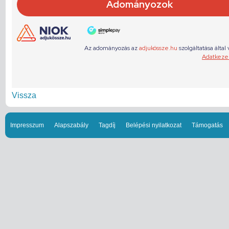
Vissza
Impresszum
Alapszabály
Tagdíj
Belépési nyilatkozat
Támogatás