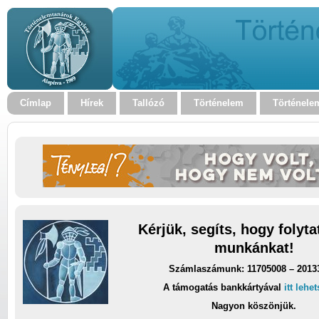
Címlap
Hírek
Tallózó
Történelem
Történele
Kérjük, segíts, hogy folyt
munkánkat!
Számlaszámunk: 11705008 – 2013
A támogatás bankkártyával
itt lehe
Nagyon köszönjük.