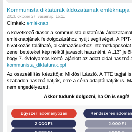
Kommunista diktatúrák áldozatainak emléknapja
2013. október 27. vasárnap, 16:11
Címkék:
emléknap
A következő diasor a kommunista diktatúrák áldozataina
emléknapjának feldolgozásához nyújt segítséget. A PPT-
hivatkozás található, alkalmazásukhoz internetkapcsola
zenei betéteket kép nélkül javasolt használni. A „13” jelöl
hogy 7. évfolyamos kortól ajánlott az adott oldal használ
kommunista_diktaturak.ppt
Az összeállítás készítője: Miklósi László. A TTE tagjai i
szabadon használhatják, erre a célra adaptálhatják is. 
nem engedélyezett.
Akkor tudunk dolgozni, ha Ön is segít!