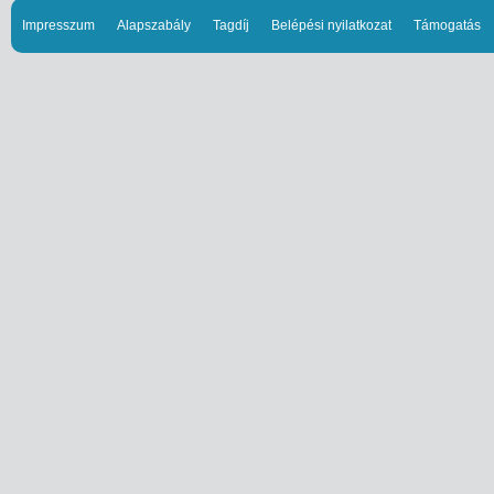
Impresszum
Alapszabály
Tagdíj
Belépési nyilatkozat
Támogatás