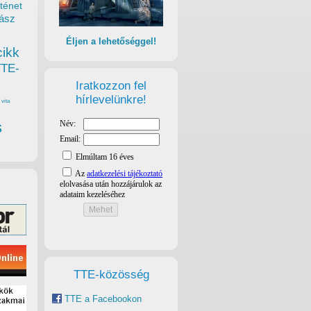
ténet
ász
Éljen a lehetőséggel!
cikk
TTE-
Iratkozzon fel
hírlevelünkre!
vita
s
TTE-közösség
TTE a Facebookon