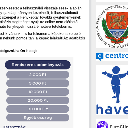
 szerkezetet a felhasználói visszajelzések alapján
gy gazdag, könnyen kezelhető, felhasználóbarát
tt szerepel a Fényképtár további gyűjteményeinek
tbázis segítséget nyújt az online nem elérhető,
ató fényképek hozzáférhetővé tételében is.
st kívánunk – s ha felismeri a képeken szereplő
en nekünk pontosítani a képek leírását!Az adatbázis
olgozni, ha Ön is segít!