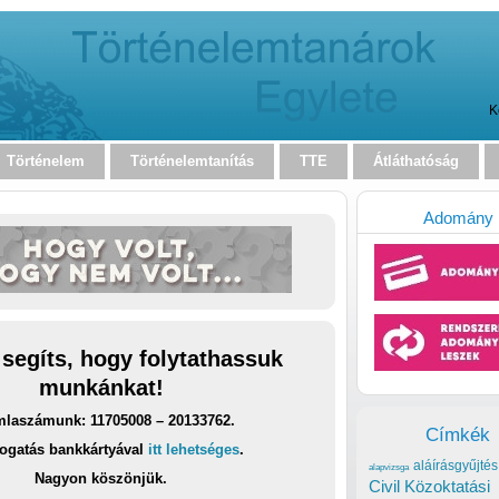
K
Történelem
Történelemtanítás
TTE
Átláthatóság
Adomány
 segíts, hogy folytathassuk
munkánkat!
laszámunk: 11705008 – 20133762.
Címkék
ogatás bankkártyával
itt lehetséges
.
aláírásgyűjtés
alapvizsga
Nagyon köszönjük.
Civil Közoktatási