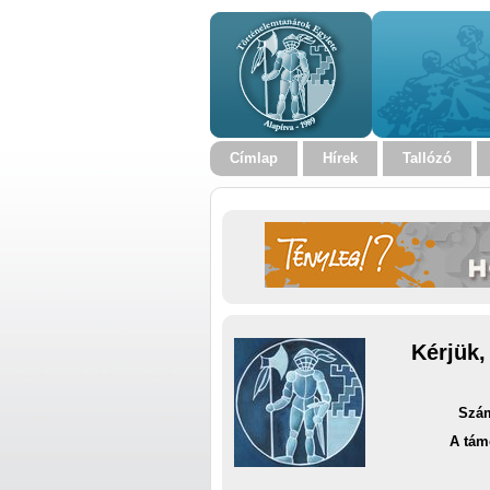
Címlap
Hírek
Tallózó
Kérjük,
Szám
A tám