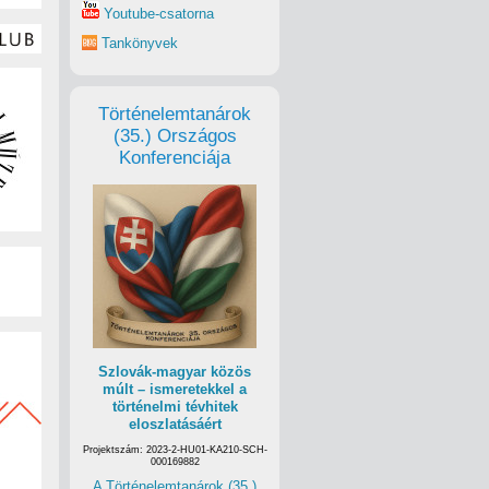
Youtube-csatorna
Tankönyvek
Történelemtanárok
(35.) Országos
Konferenciája
Szlovák-magyar közös
múlt – ismeretekkel a
történelmi tévhitek
eloszlatásáért
Projektszám: 2023-2-HU01-KA210-SCH-
000169882
A Történelemtanárok (35.)