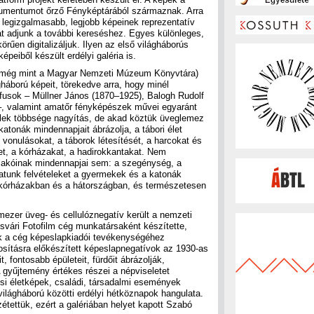
kumentumot őrző Fényképtárából származnak. Arra
legizgalmasabb, legjobb képeinek reprezentatív
t adjunk a további kereséshez. Egyes különleges,
örűen digitalizáljuk. Ilyen az első világháborús
peiből készült erdélyi galéria is.
 még mint a Magyar Nemzeti Múzeum Könyvtára)
gháború képeit, törekedve arra, hogy minél
fusok – Müllner János (1870–1925), Balogh Rudolf
–, valamint amatőr fényképészek művei egyaránt
elek többsége nagyítás, de akad köztük üveglemez
atonák mindennapjait ábrázolja, a tábori élet
i vonulásokat, a táborok létesítését, a harcokat és
t, a kórházakat, a hadirokkantakat. Nem
lakóinak mindennapjai sem: a szegénység, a
hatunk felvételeket a gyermekek és a katonák
a kórházakban és a hátországban, és természetesen
ezer üveg- és cellulóznegatív került a nemzeti
zsvári Fotofilm cég munkatársaként készítette,
k a cég képeslapkiadói tevékenységéhez
rosításra előkészített képeslapnegatívok az 1930-as
t, fontosabb épületeit, fürdőit ábrázolják,
A gyűjtemény értékes részei a népviseletet
osi életképek, családi, társadalmi események
 világháború közötti erdélyi hétköznapok hangulata.
étettük, ezért a galériában helyet kapott Szabó