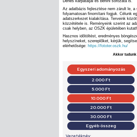
Dénes kárpátaljai és berlini sorozata is.
Az adatbázis fejlesztése nem zárult le, a
folyamatosan finomítani fogjuk. Célunk e
adatszerkezet kialakítása. Terveink közö
közzététele is. Reményeink szerint az ada
csak helyben, az OSZK épületében kutath
Hasznos időtöltést, eredményes böngészé
helyszíneket, szereplőket, kérjük, segíts
elérhetősége:
https://fototer.oszk.hu/
Akkor tudunk d