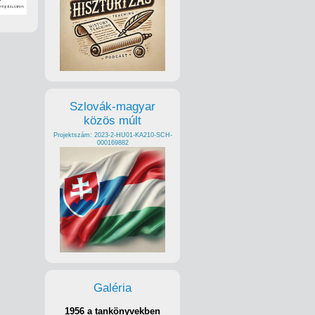
Szlovák-magyar
közös múlt
Projektszám: 2023-2-HU01-KA210-SCH-
000169882
Galéria
1956 a tankönyvekben