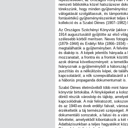
nemzeti bibliotéka közel hatszázezer do
törekszünk, hogy minden gyűjteményrész 
válogatását szolgáltassuk, és támpontoka
forrásértékű gyűjteményrészeinket teljes k
kollekció és a Szabó Dénes (1907–1982) ké
Az Országos Széchényi Könyvtár (akkor
1914 augusztusától gyűjtötte az első vilá
szélesebb körből merítsen. Neves fotográ
(1879–1944) és Erdélyi Mór (1866–1934) 
megtalálhatók a gyűjteményben. A felvét
és diakép is. A képek jelentős hányada a k
mozzanatait, a frontra és a frontok között
azok drámai következményeit: a temetőke
hiányoznak a gyűjteményből a hátország 
pusztítás és a nélkülözés képei, de talál
kapcsolatáról, a nők szerepvállalásáról 
a háborús propaganda dokumentumait is.
Szabó Dénes életművéből több mint három
könyvtár birtokába. A fényképeket a kolo
döntő részük városkép és tájkép, amelye
kapcsolódnak. A már feliratozott, sokszo
és az 1940-es évek erdélyi falvait, városai
érzékeltetik a táj természeti szépségeit. 
dokumentáló sorozatok, a falusi és a vár
felvételei, amelyekből kibontakozik a két
Adatbázisunkban a teljes hagyatékot közz