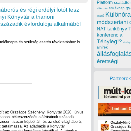
Platform
családtör
gy
emléknap
áborús és régi erdélyi fotót tesz
előadás
Különóra
i Könyvtár a trianoni
interjú
módszertani 
századik évfordulója alkalmából
tankönyv
NAT
konferencia
Tényleg!?
emléknapra és szükség esetén távoktatáshoz is
törvény
álhírek
állásfoglalá
érettségi
Partnerek
indít az Országos Széchényi Könyvtár 2020. június
trianoni békeszerződés aláírásának századik
esen tízezer képből áll, és az első világháború,
it tartalmazza. Az adatbázis a könyvtár
tform projekt keretében készült el. A képek a