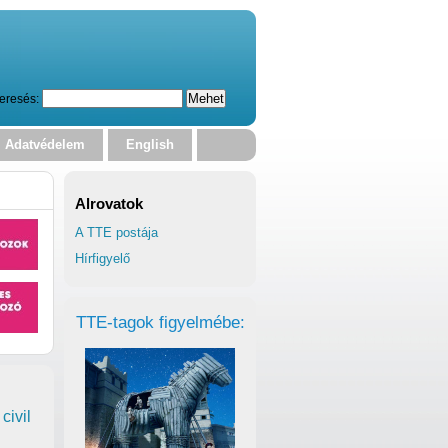
eresés:
Adatvédelem
English
Alrovatok
A TTE postája
Hírfigyelő
TTE-tagok figyelmébe:
civil