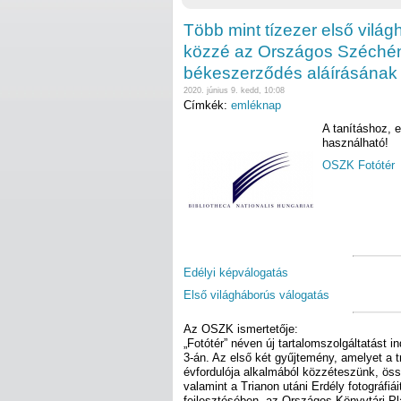
Több mint tízezer első világh
közzé az Országos Széchény
békeszerződés aláírásának 
2020. június 9. kedd, 10:08
Címkék:
emléknap
A tanításhoz, 
használható!
OSZK Fotótér
Edélyi képválogatás
Első világháborús válogatás
Az OSZK ismertetője:
„Fotótér” néven új tartalomszolgáltatást 
3-án. Az első két gyűjtemény, amelyet a 
évfordulója alkalmából közzéteszünk, össz
valamint a Trianon utáni Erdély fotográfiá
fejlesztésében, az Országos Könyvtári Pla