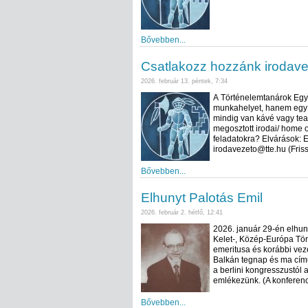
Bővebben...
Csatlakozz hozzánk irodave
2026. február 13. péntek, 7:34
A Történelemtanárok Egyl
munkahelyet, hanem egy k
mindig van kávé vagy tea 
megosztott irodai/ home o
feladatokra? Elvárások: E
irodavezeto@tte.hu (Friss
Bővebben...
Elhunyt Palotás Emil
2026. február 2. hétfő, 12:41
2026. január 29-én elhuny
Kelet-, Közép-Európa Tör
emeritusa és korábbi vez
Balkán tegnap és ma című
a berlini kongresszustól 
emlékezünk. (A konferenc
Bővebben...