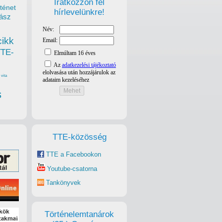
Iratkozzon fel
ténet
hírlevelünkre!
ász
cikk
TTE-
vita
s
TTE-közösség
TTE a Facebookon
Youtube-csatorna
Tankönyvek
Történelemtanárok