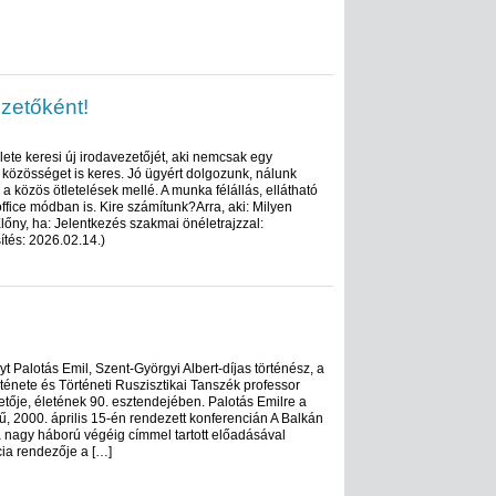
zetőként!
ete keresi új irodavezetőjét, aki nemcsak egy
özösséget is keres. Jó ügyért dolgozunk, nálunk
a közös ötletelések mellé. A munka félállás, ellátható
ffice módban is. Kire számítunk?Arra, aki: Milyen
lőny, ha: Jelentkezés szakmai önéletrajzzal:
ítés: 2026.02.14.)
t Palotás Emil, Szent-Györgyi Albert-díjas történész, a
ténete és Történeti Ruszisztikai Tanszék professor
etője, életének 90. esztendejében. Palotás Emilre a
, 2000. április 15-én rendezett konferencián A Balkán
a nagy háború végéig címmel tartott előadásával
ia rendezője a […]