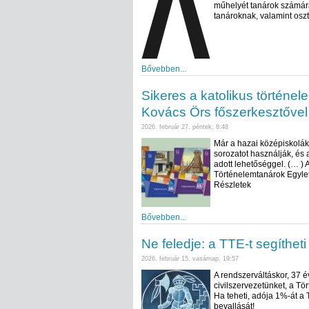
műhelyét tanárok számár
tanároknak, valamint osz
Bővebben...
Sikeres a katolikus történe
Kovács Örs főszerkesztővel
2026. február 27. péntek, 8:48
Már a hazai középiskolá
sorozatot használják, és
adott lehetőséggel. (… ) 
Történelemtanárok Egylet
Részletek
Bővebben...
Ne feledje: a TTE-t segítheti
2026. február 15. vasárnap, 19:57
A rendszerváltáskor, 37 é
civilszervezetünket, a Tö
Ha teheti, adója 1%-át a T
bevallását!