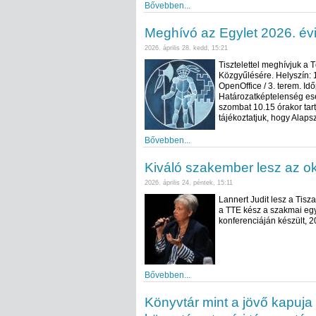
Bővebben...
Meghívó az Egylet 2026. év
2026. április 28. kedd, 15:21
Tisztelettel meghívjuk a
Közgyűlésére. Helyszín: 
OpenOffice / 3. terem. Id
Határozatképtelenség ese
szombat 10.15 órakor tart
tájékoztatjuk, hogy Alap
Bővebben...
Kiváló szakember lesz az ok
2026. április 24. péntek, 15:11
Lannert Judit lesz a Tisz
a TTE kész a szakmai egy
konferenciáján készült, 
Bővebben...
Könyvtár mint a jövő kapuja 