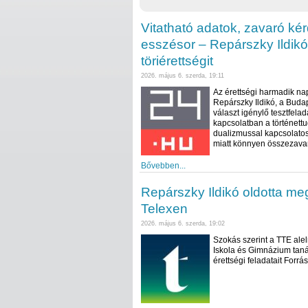
Vitatható adatok, zavaró k
esszésor – Repárszky Ildikó
töriérettségit
2026. május 6. szerda, 19:11
Az érettségi harmadik na
Repárszky Ildikó, a Buda
választ igénylő tesztfelad
kapcsolatban a történettu
dualizmussal kapcsolatos
miatt könnyen összezavar
Bővebben...
Repárszky Ildikó oldotta meg
Telexen
2026. május 6. szerda, 19:02
Szokás szerint a TTE ale
Iskola és Gimnázium taná
érettségi feladatait Forrás