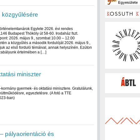
i közgyűlésére
 Történelemtanárok Egylete 2026. évi rendes
1146 Budapest Thököly út 58-60. Irodaház fszt.
őpont: 2026. május 9., szombat 10.00 – 12.00
tén a közgyűlés a második fordulóját 2026. május 9.,
juk az első forduló témáival, annak helyszínén. Ezúton
szabályunk értelmében a […]
tatási miniszter
a-kormány gyermek- és oktatási minisztere. Gratulálunk,
üttműködésre, egyeztetésre. (A fotó a TTE
2023-ban)
– pályaorientáció és