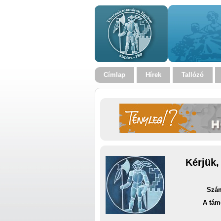
Címlap
Hírek
Tallózó
Kérjük,
Szám
A tám