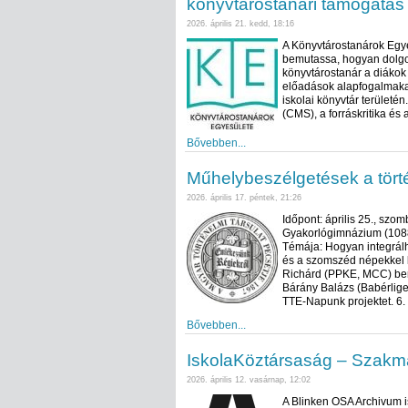
könyvtárostanári támogatás
2026. április 21. kedd, 18:16
A Könyvtárostanárok Egy
bemutassa, hogyan dolgo
könyvtárostanár a diákok
előadások alapfogalmakat
iskolai könyvtár területé
(CMS), a forráskritika és 
Bővebben...
Műhelybeszélgetések a tört
2026. április 17. péntek, 21:26
Időpont: április 25., szo
Gyakorlógimnázium (1088 B
Témája: Hogyan integrál
és a szomszéd népekkel 
Richárd (PPKE, MCC) bemu
Bárány Balázs (Babérlige
TTE-Napunk projektet. 6.
Bővebben...
IskolaKöztársaság – Szak
2026. április 12. vasárnap, 12:02
A Blinken OSA Archivum 