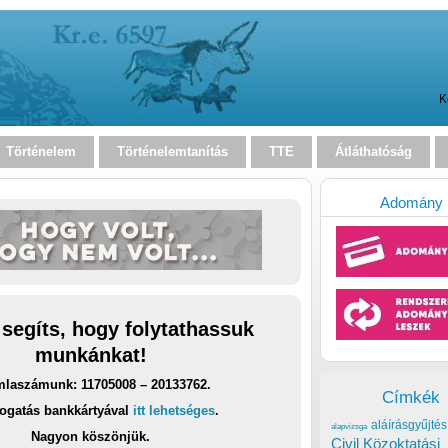
K
Történelem
Történelemtanítás
TTE
Átláthatóság
Adomány
 segíts, hogy folytathassuk
munkánkat!
laszámunk: 11705008 – 20133762.
Címkék
ogatás bankkártyával
itt lehetséges
.
aláírásgyűjtés
alapvizsga
Nagyon köszönjük.
Civil Közoktatási