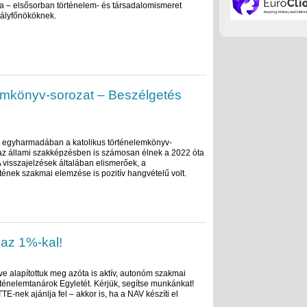
a – elsősorban történelem- és társadalomismeret
tályfőnököknek.
lemkönyv-sorozat – Beszélgetés
k egyharmadában a katolikus történelemkönyv-
 az állami szakképzésben is számosan élnek a 2022 óta
A visszajelzések általában elismerőek, a
ének szakmai elemzése is pozitív hangvételű volt.
 az 1%-kal!
ve alapítottuk meg azóta is aktív, autonóm szakmai
rténelemtanárok Egyletét. Kérjük, segítse munkánkat!
TE-nek ajánlja fel – akkor is, ha a NAV készíti el