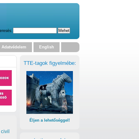
eresés:
Adatvédelem
English
TTE-tagok figyelmébe:
Éljen a lehetőséggel!
civil