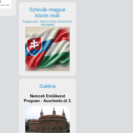
Szlovák-magyar
közös múlt
Projektszám: 2023-2-HU01-KA210-SCH-
000169882
Galéria
Nemzeti Emlékezet
Program - Auschwitz-út 3.