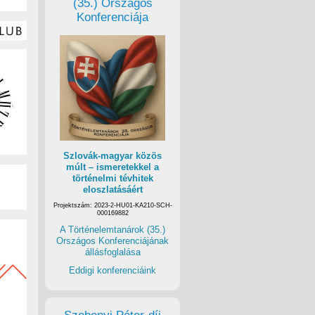
(35.) Országos
Konferenciája
Szlovák-magyar közös
múlt – ismeretekkel a
történelmi tévhitek
eloszlatásáért
Projektszám: 2023-2-HU01-KA210-SCH-
000169882
A Történelemtanárok (35.)
Országos Konferenciájának
állásfoglalása
Eddigi konferenciáink