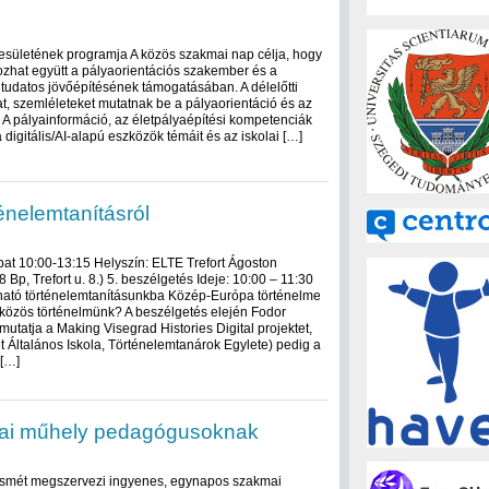
esületének programja A közös szakmai nap célja, hogy
zhat együtt a pályaorientációs szakember és a
 tudatos jövőépítésének támogatásában. A délelőtti
, szemléleteket mutatnak be a pályaorientáció és az
n. A pályainformáció, az életpályaépítési kompetenciák
a digitális/AI‑alapú eszközök témáit és az iskolai […]
énelemtanításról
mbat 10:00-13:15 Helyszín: ELTE Trefort Ágoston
p, Trefort u. 8.) 5. beszélgetés Ideje: 10:00 – 11:30
ható történelemtanításunkba Közép-Európa történelme
közös történelmünk? A beszélgetés elején Fodor
tatja a Making Visegrad Histories Digital projektet,
t Általános Iskola, Történelemtanárok Egylete) pedig a
 […]
mai műhely pedagógusoknak
ismét megszervezi ingyenes, egynapos szakmai