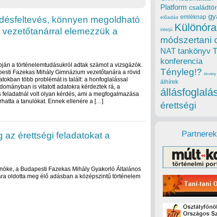
Platform
családtör
gy
emléknap
érdésfeltevés, könnyen megoldható
előadás
Különóra
 vezetőtanárral elemezzük a
interjú
módszertani 
tankönyv
NAT
konferencia
pján a történelemtudásukról adtak számot a vizsgázók.
Tényleg!?
pesti Fazekas Mihály Gimnázium vezetőtanára a rövid
törvény
atokban több problémát is talált: a honfoglalással
álhírek
dományban is vitatott adatokra kérdeztek rá, a
állásfoglalá
 feladatnál volt olyan kérdés, ami a megfogalmazása
hatta a tanulókat. Ennek ellenére a […]
érettségi
Partnerek
 az érettségi feladatokat a
lnöke, a Budapesti Fazekas Mihály Gyakorló Általános
ra oldotta meg élő adásban a középszintű történelem