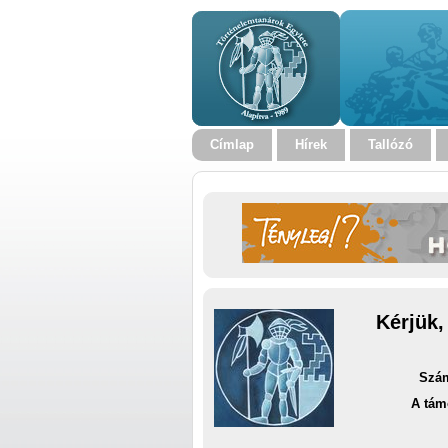
Címlap
Hírek
Tallózó
Kérjük,
Szám
A tám