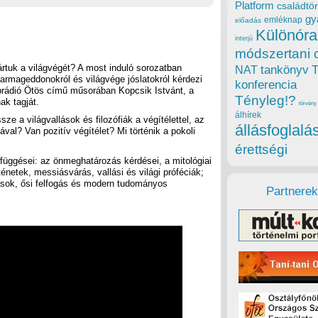
Platform
családtör
gy
emléknap
előadás
Különóra
interjú
módszertani 
rtuk a világvégét? A most induló sorozatban
tankönyv
NAT
 armageddonokról és világvége jóslatokról kérdezi
konferencia
rádió Ötös című műsorában Kopcsik Istvánt, a
Tényleg!?
ak tagját.
törvény
álhírek
ze a világvallások és filozófiák a végítélettel, az
állásfoglalá
ával? Van pozitív végítélet? Mi történik a pokoli
érettségi
függései: az önmeghatározás kérdései, a mitológiai
ténetek, messiásvárás, vallási és világi próféciák;
ások, ősi felfogás és modern tudományos
Partnerek