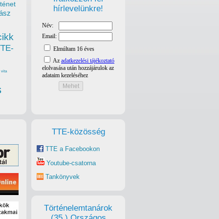
ténet
hírlevelünkre!
ász
cikk
TTE-
vita
s
TTE-közösség
TTE a Facebookon
Youtube-csatorna
Tankönyvek
Történelemtanárok
(35.) Országos