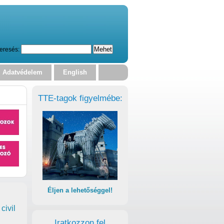
eresés:
Adatvédelem
English
TTE-tagok figyelmébe:
Éljen a lehetőséggel!
civil
Iratkozzon fel