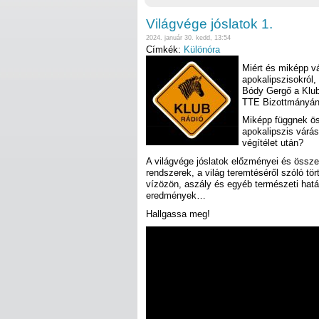
Világvége jóslatok 1.
2024. január 30. kedd, 13:54
Címkék:
Különóra
Miért és miképp vá
apokalipszisokról,
Bódy Gergő a Klub
TTE Bizottmányán
Miképp függnek öss
apokalipszis várás
végítélet után?
A világvége jóslatok előzményei és össze
rendszerek, a világ teremtéséről szóló tör
vízözön, aszály és egyéb természeti hat
eredmények…
Hallgassa meg!