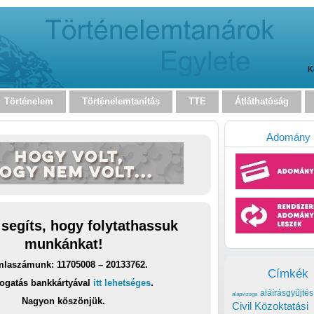
K
Történelem
Történelemtanítás
TTE
Átláthatóság
Adomány
 segíts, hogy folytathassuk
munkánkat!
laszámunk: 11705008 – 20133762.
Címkék
ogatás bankkártyával
itt lehetséges
.
aláírásgyűjtés
alapvizsga
Nagyon köszönjük.
Civil Közoktatási