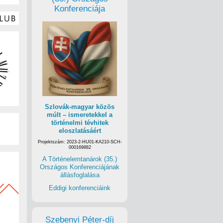
Konferenciája
Szlovák-magyar közös
múlt – ismeretekkel a
történelmi tévhitek
eloszlatásáért
Projektszám: 2023-2-HU01-KA210-SCH-
000169882
A Történelemtanárok (35.)
Országos Konferenciájának
állásfoglalása
Eddigi konferenciáink
Szebenyi Péter-díj