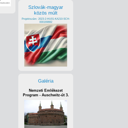
Szlovák-magyar
közös múlt
Projektszám: 2023-2-HU01-KA210-SCH-
000169882
Galéria
Nemzeti Emlékezet
Program - Auschwitz-út 3.