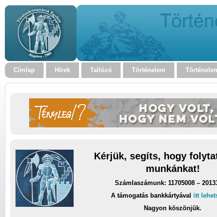
Címlap
Hírek
Tallózó
Történelem
Történele
Kérjük, segíts, hogy folyt
munkánkat!
Számlaszámunk: 11705008 – 2013
A támogatás bankkártyával
itt lehe
Nagyon köszönjük.