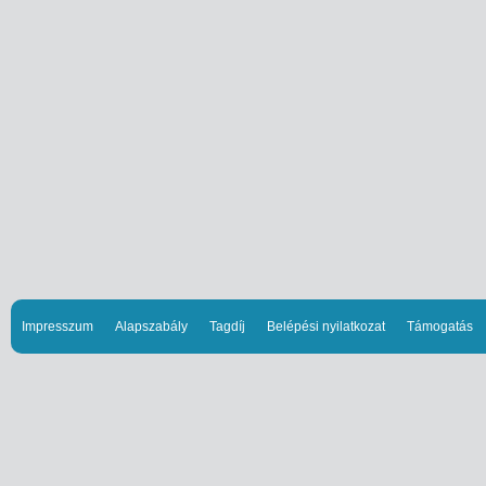
Impresszum
Alapszabály
Tagdíj
Belépési nyilatkozat
Támogatás