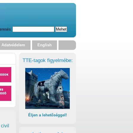
eresés:
Adatvédelem
English
TTE-tagok figyelmébe:
Éljen a lehetőséggel!
civil