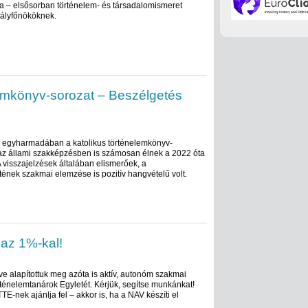
a – elsősorban történelem- és társadalomismeret
tályfőnököknek.
lemkönyv-sorozat – Beszélgetés
k egyharmadában a katolikus történelemkönyv-
 az állami szakképzésben is számosan élnek a 2022 óta
A visszajelzések általában elismerőek, a
ének szakmai elemzése is pozitív hangvételű volt.
 az 1%-kal!
ve alapítottuk meg azóta is aktív, autonóm szakmai
rténelemtanárok Egyletét. Kérjük, segítse munkánkat!
TE-nek ajánlja fel – akkor is, ha a NAV készíti el