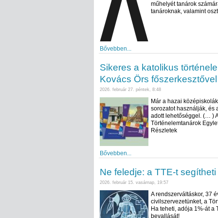
műhelyét tanárok számár
tanároknak, valamint osz
Bővebben...
Sikeres a katolikus történe
Kovács Örs főszerkesztővel
2026. február 27. péntek, 8:48
Már a hazai középiskolá
sorozatot használják, és
adott lehetőséggel. (… ) 
Történelemtanárok Egylet
Részletek
Bővebben...
Ne feledje: a TTE-t segítheti
2026. február 15. vasárnap, 19:57
A rendszerváltáskor, 37 é
civilszervezetünket, a Tö
Ha teheti, adója 1%-át a T
bevallását!