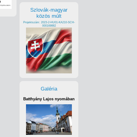
Szlovák-magyar
közös múlt
Projektszám: 2023-2-HU01-KA210-SCH-
000169882
Galéria
Batthyány Lajos nyomában