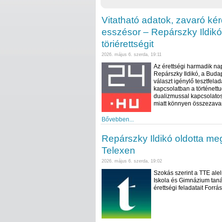
Vitatható adatok, zavaró k
esszésor – Repárszky Ildikó
töriérettségit
2026. május 6. szerda, 19:11
Az érettségi harmadik na
Repárszky Ildikó, a Buda
választ igénylő tesztfelad
kapcsolatban a történettu
dualizmussal kapcsolatos
miatt könnyen összezavar
Bővebben...
Repárszky Ildikó oldotta meg
Telexen
2026. május 6. szerda, 19:02
Szokás szerint a TTE ale
Iskola és Gimnázium taná
érettségi feladatait Forrás