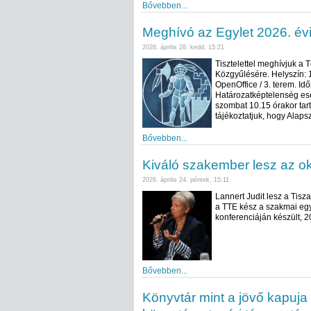
Bővebben...
Meghívó az Egylet 2026. év
2026. április 28. kedd, 15:21
Tisztelettel meghívjuk a
Közgyűlésére. Helyszín: 
OpenOffice / 3. terem. Id
Határozatképtelenség ese
szombat 10.15 órakor tart
tájékoztatjuk, hogy Alap
Bővebben...
Kiváló szakember lesz az ok
2026. április 24. péntek, 15:11
Lannert Judit lesz a Tisz
a TTE kész a szakmai egy
konferenciáján készült, 
Bővebben...
Könyvtár mint a jövő kapuja 