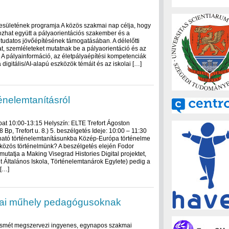
esületének programja A közös szakmai nap célja, hogy
zhat együtt a pályaorientációs szakember és a
 tudatos jövőépítésének támogatásában. A délelőtti
, szemléleteket mutatnak be a pályaorientáció és az
n. A pályainformáció, az életpályaépítési kompetenciák
a digitális/AI‑alapú eszközök témáit és az iskolai […]
énelemtanításról
mbat 10:00-13:15 Helyszín: ELTE Trefort Ágoston
p, Trefort u. 8.) 5. beszélgetés Ideje: 10:00 – 11:30
ható történelemtanításunkba Közép-Európa történelme
közös történelmünk? A beszélgetés elején Fodor
tatja a Making Visegrad Histories Digital projektet,
t Általános Iskola, Történelemtanárok Egylete) pedig a
 […]
mai műhely pedagógusoknak
ismét megszervezi ingyenes, egynapos szakmai