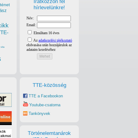
Iratkozzon fel
ténet
hírlevelünkre!
ász
cikk
TTE-
vita
s
TTE-közösség
TTE a Facebookon
Youtube-csatorna
Tankönyvek
Történelemtanárok