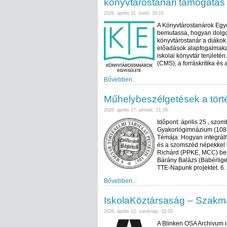
könyvtárostanári támogatás
2026. április 21. kedd, 18:16
A Könyvtárostanárok Egy
bemutassa, hogyan dolgo
könyvtárostanár a diákok
előadások alapfogalmakat
iskolai könyvtár területé
(CMS), a forráskritika és 
Bővebben...
Műhelybeszélgetések a tört
2026. április 17. péntek, 21:26
Időpont: április 25., szo
Gyakorlógimnázium (1088 B
Témája: Hogyan integrál
és a szomszéd népekkel 
Richárd (PPKE, MCC) bemu
Bárány Balázs (Babérlige
TTE-Napunk projektet. 6.
Bővebben...
IskolaKöztársaság – Szak
2026. április 12. vasárnap, 12:02
A Blinken OSA Archivum 