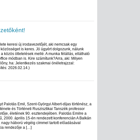
zetőként!
ete keresi új irodavezetőjét, aki nemcsak egy
özösséget is keres. Jó ügyért dolgozunk, nálunk
a közös ötletelések mellé. A munka félállás, ellátható
ffice módban is. Kire számítunk?Arra, aki: Milyen
lőny, ha: Jelentkezés szakmai önéletrajzzal:
ítés: 2026.02.14.)
t Palotás Emil, Szent-Györgyi Albert-díjas történész, a
ténete és Történeti Ruszisztikai Tanszék professor
etője, életének 90. esztendejében. Palotás Emilre a
, 2000. április 15-én rendezett konferencián A Balkán
a nagy háború végéig címmel tartott előadásával
ia rendezője a […]