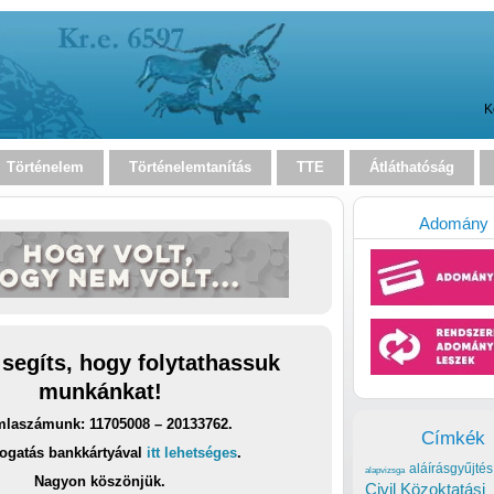
K
Történelem
Történelemtanítás
TTE
Átláthatóság
Adomány
 segíts, hogy folytathassuk
munkánkat!
laszámunk: 11705008 – 20133762.
Címkék
ogatás bankkártyával
itt lehetséges
.
aláírásgyűjtés
alapvizsga
Nagyon köszönjük.
Civil Közoktatási