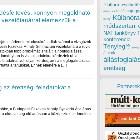
Platform
családtör
gy
emléknap
érdésfeltevés, könnyen megoldható
előadás
Különóra
 vezetőtanárral elemezzük a
interjú
módszertani 
tankönyv
NAT
konferencia
pján a történelemtudásukról adtak számot a vizsgázók.
Tényleg!?
pesti Fazekas Mihály Gimnázium vezetőtanára a rövid
törvény
atokban több problémát is talált: a honfoglalással
álhírek
dományban is vitatott adatokra kérdeztek rá, a
állásfoglalá
 feladatnál volt olyan kérdés, ami a megfogalmazása
hatta a tanulókat. Ennek ellenére a […]
érettségi
Partnerek
 az érettségi feladatokat a
lnöke, a Budapesti Fazekas Mihály Gyakorló Általános
ra oldotta meg élő adásban a középszintű történelem