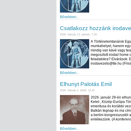
Bővebben...
Csatlakozz hozzánk irodave
2026. február 13. péntek, 7:34
A Történelemtanárok Egyl
munkahelyet, hanem egy k
mindig van kávé vagy tea 
megosztott irodai/ home o
feladatokra? Elvárások: E
irodavezeto@tte.hu (Friss
Bővebben...
Elhunyt Palotás Emil
2026. február 2. hétfő, 12:41
2026. január 29-én elhuny
Kelet-, Közép-Európa Tör
emeritusa és korábbi vez
Balkán tegnap és ma című
a berlini kongresszustól 
emlékezünk. (A konferenc
Bővebben...