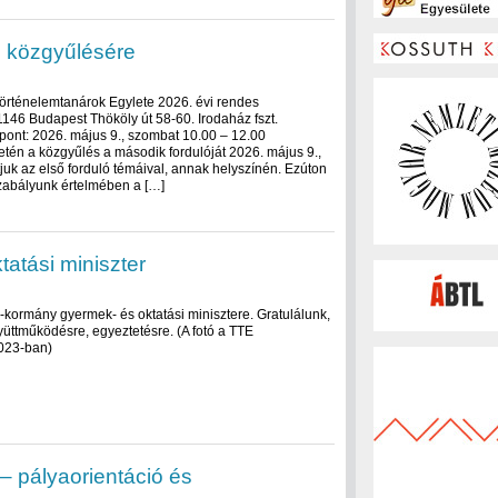
i közgyűlésére
 Történelemtanárok Egylete 2026. évi rendes
1146 Budapest Thököly út 58-60. Irodaház fszt.
őpont: 2026. május 9., szombat 10.00 – 12.00
tén a közgyűlés a második fordulóját 2026. május 9.,
juk az első forduló témáival, annak helyszínén. Ezúton
szabályunk értelmében a […]
tatási miniszter
a-kormány gyermek- és oktatási minisztere. Gratulálunk,
üttműködésre, egyeztetésre. (A fotó a TTE
2023-ban)
– pályaorientáció és