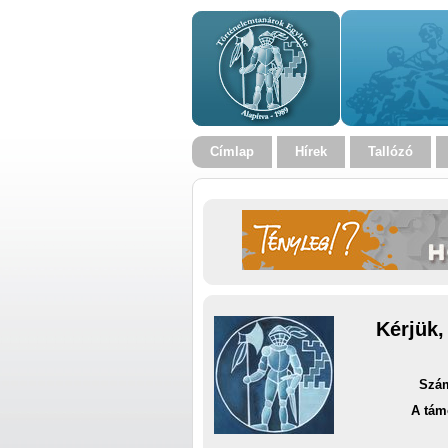
Címlap
Hírek
Tallózó
Kérjük,
Szám
A tám