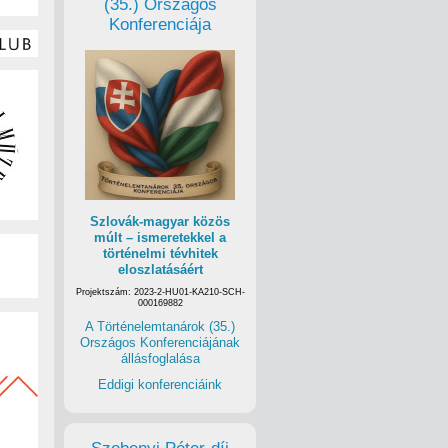
(35.) Országos
Konferenciája
Szlovák-magyar közös
múlt – ismeretekkel a
történelmi tévhitek
eloszlatásáért
Projektszám: 2023-2-HU01-KA210-SCH-
000169882
A Történelemtanárok (35.)
Országos Konferenciájának
állásfoglalása
Eddigi konferenciáink