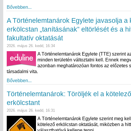
Bővebben...
A Történelemtanárok Egylete javasolja a 
erkölcstan „tanításának” eltörlését és a hi
fakultatív oktatását
2026. május 26. kedd, 16:34
A Történelemtanárok Egylete (TTE) szerint az
minden területén változtatni kell. Ennek meg
azonban meghatározóan fontos az előzetes 
társadalmi vita.
Bővebben...
Történelemtanárok: Töröljék el a kötelez
erkölcstant
2026. május 26. kedd, 16:31
A Történelemtanárok Egylete szerint meg kell
kötelező erkölcstan oktatását, miközben a hit
választhatóvá kellene tenni.