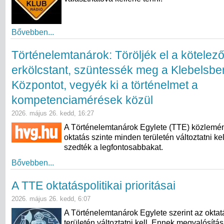
Bővebben...
Történelemtanárok: Töröljék el a kötelez
erkölcstant, szüntessék meg a Klebelsbe
Központot, vegyék ki a történelmet a
kompetenciamérések közül
2026. május 26. kedd, 16:27
A Történelemtanárok Egylete (TTE) közlemén
oktatás szinte minden területén változtatni k
szedték a legfontosabbakat.
Bővebben...
A TTE oktatáspolitikai prioritásai
2026. május 26. kedd, 6:07
A Történelemtanárok Egylete szerint az oktat
területén változtatni kell. Ennek megvalósítá