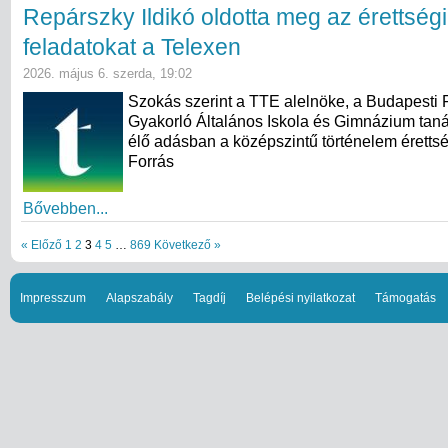
Repárszky Ildikó oldotta meg az érettségi
feladatokat a Telexen
2026. május 6. szerda, 19:02
Szokás szerint a TTE alelnöke, a Budapesti
Gyakorló Általános Iskola és Gimnázium taná
élő adásban a középszintű történelem érettség
Forrás
Bővebben...
« Előző
1
2
3
4
5
…
869
Következő »
Impresszum
Alapszabály
Tagdíj
Belépési nyilatkozat
Támogatás