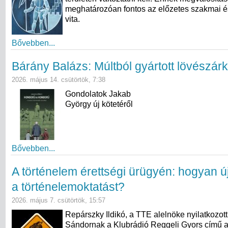
meghatározóan fontos az előzetes szakmai é
vita.
Bővebben...
Bárány Balázs: Múltból gyártott lövészár
2026. május 14. csütörtök, 7:38
Gondolatok Jakab
György új kötetéről
Bővebben...
A történelem érettségi ürügyén: hogyan ú
a történelemoktatást?
2026. május 7. csütörtök, 15:57
Repárszky Ildikó, a TTE alelnöke nyilatkozot
Sándornak a Klubrádió Reggeli Gyors című 