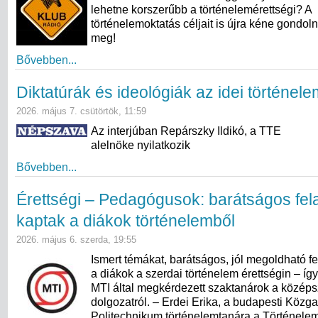
lehetne korszerűbb a történelemérettségi? A
történelemoktatás céljait is újra kéne gondol
meg!
Bővebben...
Diktatúrák és ideológiák az idei történel
2026. május 7. csütörtök, 11:59
Az interjúban Repárszky Ildikó, a TTE
alelnöke nyilatkozik
Bővebben...
Érettségi – Pedagógusok: barátságos fel
kaptak a diákok történelemből
2026. május 6. szerda, 19:55
Ismert témákat, barátságos, jól megoldható f
a diákok a szerdai történelem érettségin – így
MTI által megkérdezett szaktanárok a középsz
dolgozatról. – Erdei Erika, a budapesti Közg
Politechnikum történelemtanára a Történele