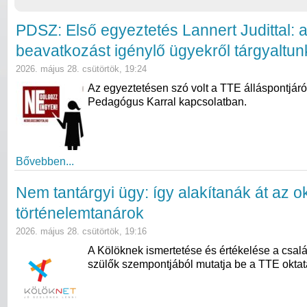
PDSZ: Első egyeztetés Lannert Judittal: 
beavatkozást igénylő ügyekről tárgyaltun
2026. május 28. csütörtök, 19:24
Az egyeztetésen szó volt a TTE álláspontjáró
Pedagógus Karral kapcsolatban.
Bővebben...
Nem tantárgyi ügy: így alakítanák át az ok
történelemtanárok
2026. május 28. csütörtök, 19:16
A Kölöknek ismertetése és értékelése a csal
szülők szempontjából mutatja be a TTE oktatás