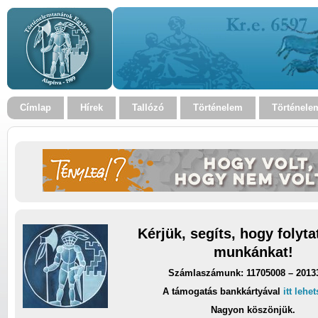
Címlap
Hírek
Tallózó
Történelem
Történele
Kérjük, segíts, hogy folyt
munkánkat!
Számlaszámunk: 11705008 – 2013
A támogatás bankkártyával
itt lehe
Nagyon köszönjük.