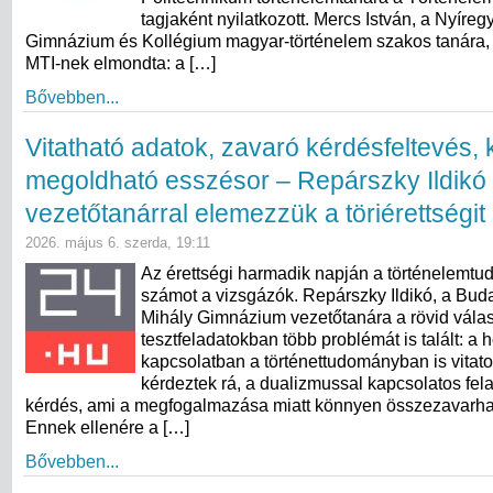
tagjaként nyilatkozott. Mercs István, a Nyíregy
Gimnázium és Kollégium magyar-történelem szakos tanára, 
MTI-nek elmondta: a […]
Bővebben...
Vitatható adatok, zavaró kérdésfeltevés,
megoldható esszésor – Repárszky Ildikó
vezetőtanárral elemezzük a töriérettségit
2026. május 6. szerda, 19:11
Az érettségi harmadik napján a történelemtu
számot a vizsgázók. Repárszky Ildikó, a Bud
Mihály Gimnázium vezetőtanára a rövid válas
tesztfeladatokban több problémát is talált: a 
kapcsolatban a történettudományban is vitato
kérdeztek rá, a dualizmussal kapcsolatos fela
kérdés, ami a megfogalmazása miatt könnyen összezavarhat
Ennek ellenére a […]
Bővebben...