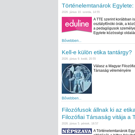
Történelemtanárok Egylete: k
2026. június 10. szerda, 14:55
A TTE szerint korábban is
osztályfőnöki órák, a kö
a pedagógusok személyes 
Egylete közösségi oldalán 
Bővebben...
Kell-e külön etika tantárgy?
2026. június 9. kedd, 20:55
Válasz a Magyar Filozófia
Társaság véleményére
Bővebben...
Filozófusok állnak ki az eti
Filozófiai Társaság vitája a
2026. június 5. péntek, 18:57
A Történelemtanárok Egyl