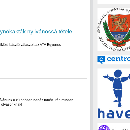
ynökakták nyilvánossá tétele
klósi László válaszolt az ATV Egyenes
t kívánunk a különösen nehéz tanév után minden
, olvasónknak!