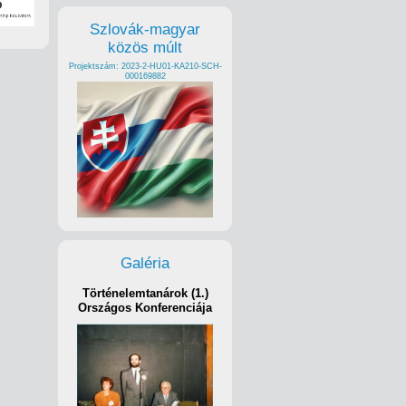
Szlovák-magyar
közös múlt
Projektszám: 2023-2-HU01-KA210-SCH-
000169882
Galéria
Történelemtanárok (1.)
Országos Konferenciája