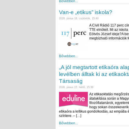
Bővebben...
Van-e „etikus” iskola?
2026. június 18. csütörtök, 15:40
A Civil Rádió 117 perc c
TTE elnökét. Mi az iskola
Eötvös József ideje?A be
megbízható információk fo
Bővebben...
„A jól megtartott etikaóra al
levélben álltak ki az etikaok
Társaság
2026. június 15. hétfő, 15:36
Az etikaoktatás megőrzésé
átalakítása során a Magyar
filozófiatanárok, egyetemi
hogy sokan összekeverik a
etikaóra a kritikus gondolkodás, az empátia
színtere. – […]
Bővebben...