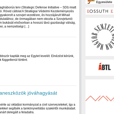
lagháborús terv (Strategic Defense Initiative – SDI) miatt
ió. Rövid cáfolat A Stratégiai Védelmi Kezdeményezés
akorolt a szovjet vezetésre, és hozzájárult Mihail
ordulatához, de önmagában nem okozta a Szovjetunió
m bukását elsősorban a hosszú távú gazdasági válság,
i, a nemzetiségi […]
bbször kapták meg az Egylet levelét. Elnézést kérünk,
k függetlenül történt.
 taneszközök jóváhagyását
érte az oktatási kormányzat a civil szervezeteket, így a
ikkel segítsék a tankönyvellátás szakértői munkálatait.
nárt delegált a feladatra.