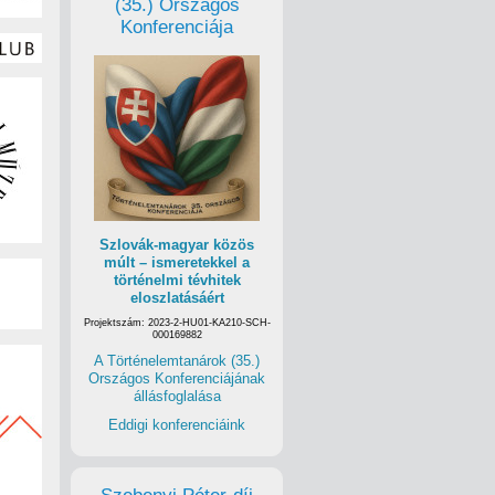
(35.) Országos
Konferenciája
Szlovák-magyar közös
múlt – ismeretekkel a
történelmi tévhitek
eloszlatásáért
Projektszám: 2023-2-HU01-KA210-SCH-
000169882
A Történelemtanárok (35.)
Országos Konferenciájának
állásfoglalása
Eddigi konferenciáink