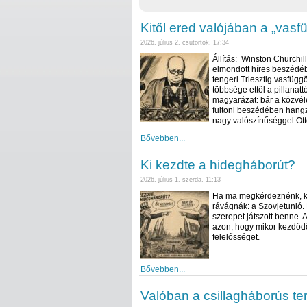
Kitől ered valójában a „vasf
2026. július 2. csütörtök, 17:34
Állítás: Winston Churchil
elmondott híres beszédében
tengeri Triesztig vasfügg
többsége ettől a pillanatt
magyarázat: bár a közvéle
fultoni beszédében hangzo
nagy valószínűséggel Ott
Bővebben...
Ki kezdte a hidegháborút?
2026. július 1. szerda, 11:13
Ha ma megkérdeznénk, ki 
rávágnák: a Szovjetunió. 
szerepet játszott benne. 
azon, hogy mikor kezdődöt
felelősséget.
Bővebben...
Valóban a csillagháborús te