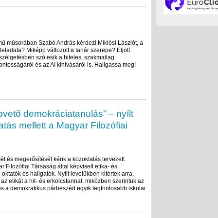
ímű műsorában Szabó András kérdezi Miklósi Lászlót, a
 feladata? Miképp változott a tanár szerepe? Eljött
szélgetésben szó esik a hiteles, szakmailag
ntosságáról és az AI kihívásáról is. Hallgassa meg!
apvető demokráciatanulás” – nyílt
tatás mellett a Magyar Filozófiai
t és megerősítését kérik a közoktatás tervezett
 Filozófiai Társaság által képviselt etika- és
 oktatók és hallgatók. Nyílt levelükben kitértek arra,
z etikát a hit- és erkölcstannal, miközben szerintük az
 és a demokratikus párbeszéd egyik legfontosabb iskolai