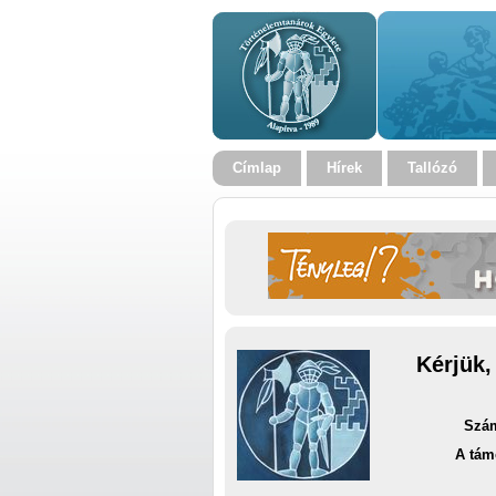
Címlap
Hírek
Tallózó
Kérjük,
Szám
A tám