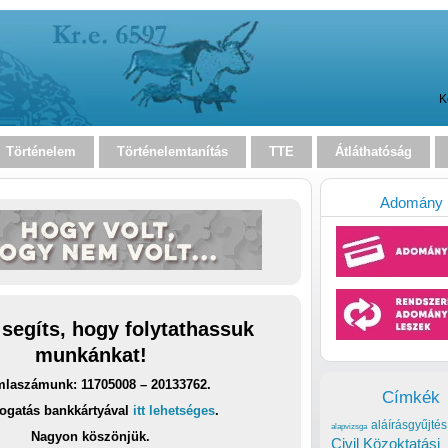
K
Történelem
Történelemtanítás
TTE
Átláthatóság
Adomány
 segíts, hogy folytathassuk
munkánkat!
laszámunk: 11705008 – 20133762.
Címkék
ogatás bankkártyával
itt lehetséges
.
aláírásgyűjtés
alapvizsga
Nagyon köszönjük.
Civil Közoktatási