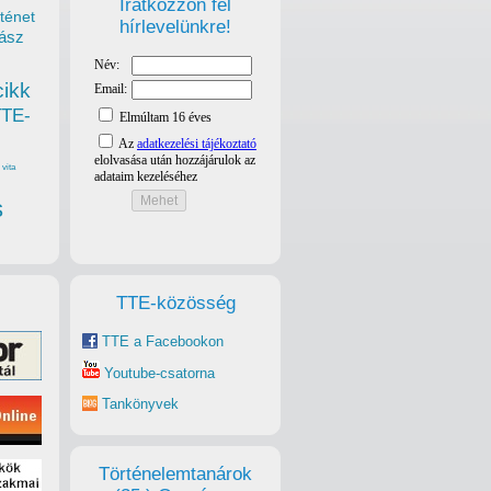
Iratkozzon fel
ténet
hírlevelünkre!
ász
cikk
TTE-
vita
s
TTE-közösség
TTE a Facebookon
Youtube-csatorna
Tankönyvek
Történelemtanárok