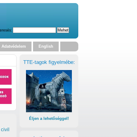
eresés:
Adatvédelem
English
TTE-tagok figyelmébe:
Éljen a lehetőséggel!
civil