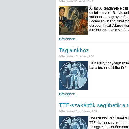
2026. június 30. kedd, 15:48
Állítás A Reagan-féle csil
omlott össze a Szovjetun
valóban komoly nyomást gy
Gorbacsov külpolitikai f
összeomlását. A birodalo
a reformok következménye
Bővebben...
Tagjainkhoz
2026. június 26. péntek, 7:30
Sajnáljuk, hogy tegnap tö
bár a technikai hiba tőlün
Bővebben...
TTE-szakértők segíthetik a
2026. június 25. csütörtök, 9:59
Hosszú idő után ismét felk
TTE-t is, hogy szakembere
Az egylet hat történelemta