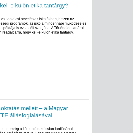
ell-e külön etika tantárgy?
 volt erkölcsi nevelés az iskolákban, hiszen az
zösségi programok, az iskola mindennapi működése és
példája is ezt a célt szolgálta. A Történelemtanárok
reagált arra, hogy kell-e külön etika tantárgy.
i
kaoktatás mellett – a Magyar
 TTE állásfoglalásával
ete nemrég a kötelező erkölcstan tanításának