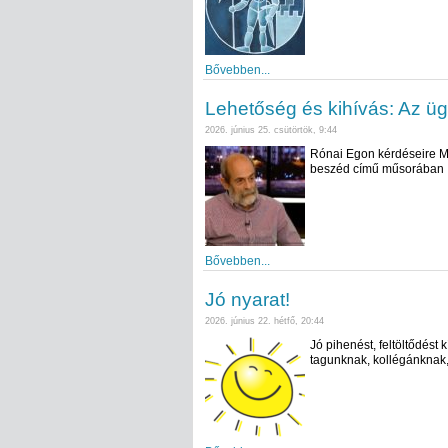
Bővebben...
Lehetőség és kihívás: Az üg
2026. június 25. csütörtök, 9:44
Rónai Egon kérdéseire Mi
beszéd című műsorában
Bővebben...
Jó nyarat!
2026. június 22. hétfő, 20:44
Jó pihenést, feltöltődés
tagunknak, kollégánknak