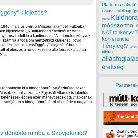
Platform
családtör
gy
emléknap
üggöny” kifejezés?
előadás
Különóra
interjú
módszertani 
l 1946. március 5-én, a Missouri állambeli Fultonban
 kijelentette: „A Balti-tengeri Stettintől az Adriai-
tankönyv
NAT
öny ereszkedett le a kontinensre.” A történelemkönyvek
konferencia
ól számítja a fogalom nemzetközi karrierjét. Rövid
Tényleg!?
kedés szerint a „vasfüggöny” kifejezés Churchill
törvény
tt el először, a rendelkezésre álló források alapján
álhírek
o […]
állásfoglalá
érettségi
Partnerek
robbantotta ki a hidegháborút, valószínűleg sokan
Mások szerint viszont az Egyesült Államok is jelentős
A történészek éppen ezért már évtizedek óta vitatkoznak
t valójában a hidegháború, és ki viseli érte a nagyobb
rv döntötte romba a Szovjetuniót?