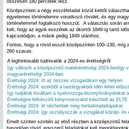
összesen 180 percetek lesz.
Középszinten a négy esszéfeladat közül kettőt választha
egyetemes történelemre vonatkozó rövidet, és egy magy
történelemmel foglalkozó hosszút. A választás során arr
kell, hogy az egyik esszétek az ókortól 1849-ig tartó id
kapcsolódjon, a másik pedig 1849 utánihoz.
Fontos, hogy a rövid esszé középszinten 100–130, míg 
260 szavas.
A legfontosabb tudnivalók a 2024-es érettségiről
Így változik a középszintű matekérettségi 2024-ben
Így v
magyarérettségi 2024-ben
Érettségi 2024: itt az összes vizsgadátum egy helyen
Érettségi 2024: ezekből a tantárgyakból idén lehet elősz
Így tudjátok kiváltani a nyelvvizsga-bizonyítványotokat a
Érettségire felkészítő könyvsorozatot készített az ELTE
Érettségi 2024: itt nézhetitek meg mintafeladatlapokat
Érettségi 2024: így osztályozzák a vizsgákat közép- és 
Emelt szinten szintén az első részben a középszintű fel
hasonlóan rövid, egyszerű feladatokat kell megoldanotok 