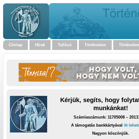
Címlap
Hírek
Tallózó
Történelem
Történele
Kérjük, segíts, hogy folyt
munkánkat!
Számlaszámunk: 11705008 – 2013
A támogatás bankkártyával
itt lehe
Nagyon köszönjük.