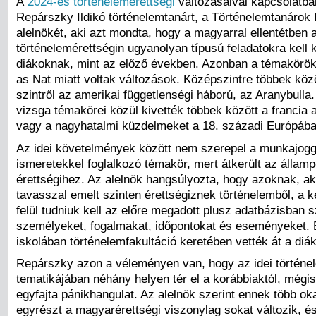
A
2024-es történelemérettségi
változásaival kapcsolatb
Repárszky Ildikó történelemtanárt, a Történelemtanárok
alelnökét, aki azt mondta, hogy a magyarral ellentétben 
történelemérettségin ugyanolyan típusú feladatokra kell 
diákoknak, mint az előző években. Azonban a témakörök
as Nat miatt voltak változások. Középszintre többek közö
szintről az amerikai függetlenségi háború, az Aranybulla.
vizsga témakörei közül kivették többek között a francia 
vagy a nagyhatalmi küzdelmeket a 18. századi Európába
Az idei követelmények között nem szerepel a munkajogg
ismeretekkel foglalkozó témakör, mert átkerült az államp
érettségihez. Az alelnök hangsúlyozta, hogy azoknak, a
tavasszal emelt szinten érettségiznek történelemből, a k
felül tudniuk kell az előre megadott plusz adatbázisban 
személyeket, fogalmakat, időpontokat és eseményeket. 
iskolában történelemfakultáció keretében vették át a diá
Repárszky azon a véleményen van, hogy az idei történel
tematikájában néhány helyen tér el a korábbiaktól, mégis 
egyfajta pánikhangulat. Az alelnök szerint ennek több oka
egyrészt a magyarérettségi viszonylag sokat változik, é