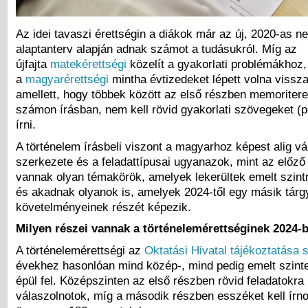
Az idei tavaszi érettségin a diákok már az új, 2020-as n
alaptanterv alapján adnak számot a tudásukról. Míg az
újfajta
matekérettségi
közelít a gyakorlati problémákhoz,
a
magyarérettségi
mintha évtizedeket lépett volna vissza
amellett, hogy többek között az első részben memoriter
számon írásban, nem kell rövid gyakorlati szövegeket (p
írni.
A történelem írásbeli viszont a magyarhoz képest alig vál
szerkezete és a feladattípusai ugyanazok, mint az előző
vannak olyan témakörök, amelyek lekerültek emelt szintr
és akadnak olyanok is, amelyek 2024-től egy másik tárgy
követelményeinek részét képezik.
Milyen részei vannak a történelemérettséginek 2024-
A történelemérettségi az
Oktatási Hivatal tájékoztatása s
évekhez hasonlóan mind közép-, mind pedig emelt szinte
épül fel. Középszinten az első részben rövid feladatokra 
válaszolnotok, míg a második részben esszéket kell írno