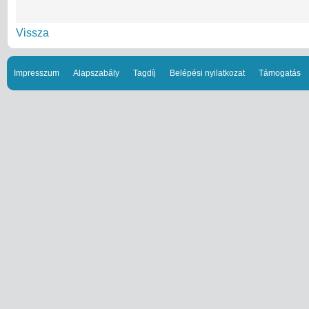
Vissza
Impresszum
Alapszabály
Tagdíj
Belépési nyilatkozat
Támogatás