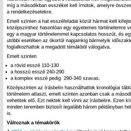
míg a másodikban esszéket kell írnotok, amelyre összes
a rendelkezésetekre.
Emelt szinten a hat esszéfeladat közül hármat kell kifejt
középszinthez hasonlóan egy egyetemes történelemre vo
egy a magyar történelemmel kapcsolatos hosszút, és eg
utóbbi esetében az ókortól napjainkig bármelyik időszakk
foglalkozhattok a megadott témákból válogatva.
Emelt szinten
a rövid esszé 110-130
a hosszú esszé 240-290
a komplex esszé pedig 290-340 szavas.
Középszinten az írásbelin használhattok kronológiai táblá
történelem atlaszt, emelt szinten azonban csak a másod
vehetitek elő. Ezt nektek kell vinni az írásbelire. Ezen kí
minden teremben biztosít legalább három példányban hel
is.
Változnak a témakörök