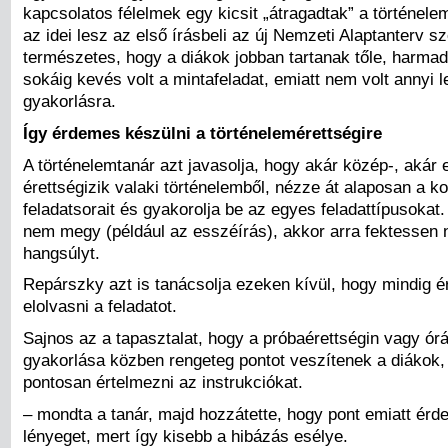
kapcsolatos félelmek egy kicsit „átragadtak” a történele
az idei lesz az első írásbeli az új Nemzeti Alaptanterv sz
természetes, hogy a diákok jobban tartanak tőle, harmad
sokáig kevés volt a mintafeladat, emiatt nem volt annyi 
gyakorlásra.
Így érdemes készülni a történelemérettségire
A történelemtanár azt javasolja, hogy akár közép-, akár 
érettségizik valaki történelemből, nézze át alaposan a k
feladatsorait és gyakorolja be az egyes feladattípusokat
nem megy (például az esszéírás), akkor arra fektessen
hangsúlyt.
Repárszky azt is tanácsolja ezeken kívül, hogy mindig 
elolvasni a feladatot.
Sajnos az a tapasztalat, hogy a próbaérettségin vagy órá
gyakorlása közben rengeteg pontot veszítenek a diákok,
pontosan értelmezni az instrukciókat.
– mondta a tanár, majd hozzátette, hogy pont emiatt érd
lényeget, mert így kisebb a hibázás esélye.