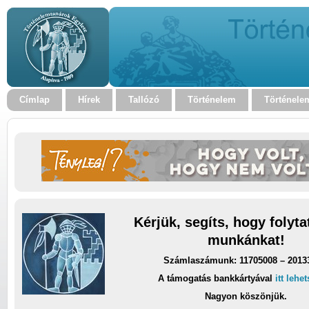
Címlap
Hírek
Tallózó
Történelem
Történele
Kérjük, segíts, hogy folyt
munkánkat!
Számlaszámunk: 11705008 – 2013
A támogatás bankkártyával
itt lehe
Nagyon köszönjük.