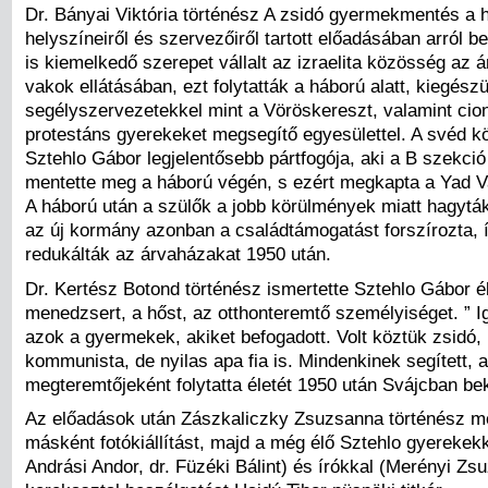
Dr. Bányai Viktória történész A zsidó gyermekmentés a há
helyszíneiről és szervezőiről tartott előadásában arról b
is kiemelkedő szerepet vállalt az izraelita közösség az á
vakok ellátásában, ezt folytatták a háború alatt, kiegés
segélyszervezetekkel mint a Vöröskereszt, valamint cion
protestáns gyerekeket megsegítő egyesülettel. A svéd kö
Sztehlo Gábor legjelentősebb pártfogója, aki a B szekci
mentette meg a háború végén, s ezért megkapta a Yad Va
A háború után a szülők a jobb körülmények miatt hagyt
az új kormány azonban a családtámogatást forszírozta, í
redukálták az árvaházakat 1950 után.
Dr. Kertész Botond történész ismertette Sztehlo Gábor éle
menedzsert, a hőst, az otthonteremtő személyiséget. ” I
azok a gyermekek, akiket befogadott. Volt köztük zsidó, 
kommunista, de nyilas apa fia is. Mindenkinek segített, a
megteremtőjeként folytatta életét 1950 után Svájcban bek
Az előadások után Zászkaliczky Zsuzsanna történész m
másként fotókiállítást, majd a még élő Sztehlo gyerekekk
Andrási Andor, dr. Füzéki Bálint) és írókkal (Merényi Zsu