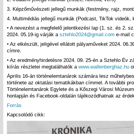
3. Képzőművészeti jellegű munkák (festmény, rajz, mont
4. Multimédiás jellegű munkák (Podcast, TikTok videók, k
• A nevezést a megfelelő jelentkezési lap (1. sz. és 2. s
2024. 05.19-ig várják a
sztehlo2024@gmail.com
e-mail c
• Az elkészült, jeligével ellátott pályaműveket 2024. 06.3
címre.
• Az eredményhirdetésre 2024. 09. 25-én a Sztehlo Év z
kiírás részletei megtalálhatók a
www.wallenberghaz.hu
ol
Április 16-án történelemtanárok számára lesz műhelyb
története az oktatási tematikákban címmel. A további pr
Történelemtanárok Egylete és a Kőszegi Városi Múzeum,
honlapján és Facebook-oldalán tájékozódhatnak az érde
Forrás
Kapcsolódó cikk: