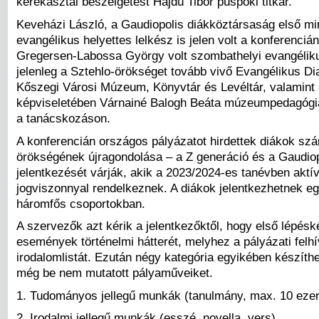
kerekasztal beszélgetést Hajdú Tibor püspöki titkár.
Keveházi László, a Gaudiopolis diákköztársaság első min
evangélikus helyettes lelkész is jelen volt a konferenci
Gregersen-Labossa György volt szombathelyi evangélikus
jelenleg a Sztehlo-örökséget tovább vivő Evangélikus Di
Kőszegi Városi Múzeum, Könyvtár és Levéltár, valamint
képviseletében Várnainé Balogh Beáta múzeumpedagógiai
a tanácskozáson.
A konferencián országos pályázatot hirdettek diákok sz
örökségének újragondolása – a Z generáció és a Gaudio
jelentkezését várják, akik a 2023/2024-es tanévben aktív 
jogviszonnyal rendelkeznek. A diákok jelentkezhetnek eg
háromfős csoportokban.
A szervezők azt kérik a jelentkezőktől, hogy első lépés
események történelmi hátterét, melyhez a pályázati felh
irodalomlistát. Ezután négy kategória egyikében készíthe
még be nem mutatott pályaműveiket.
1. Tudományos jellegű munkák (tanulmány, max. 10 ezer
2. Irodalmi jellegű munkák (esszé, novella, vers)