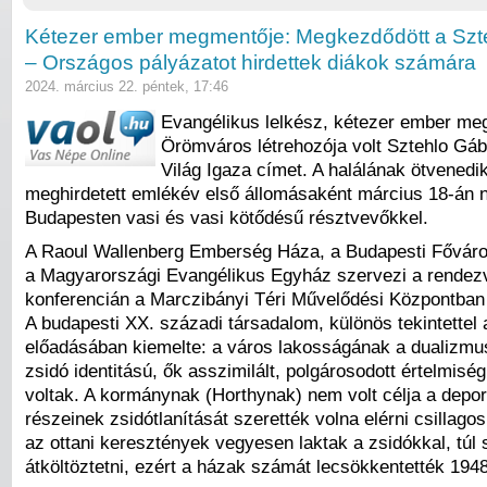
Kétezer ember megmentője: Megkezdődött a Szt
– Országos pályázatot hirdettek diákok számára
2024. március 22. péntek, 17:46
Evangélikus lelkész, kétezer ember meg
Örömváros létrehozója volt Sztehlo Gáb
Világ Igaza címet. A halálának ötvenedi
meghirdetett emlékév első állomásaként március 18-án ny
Budapesten vasi és vasi kötődésű résztvevőkkel.
A Raoul Wallenberg Emberség Háza, a Budapesti Főváros
a Magyarországi Evangélikus Egyház szervezi a rendezv
konferencián a Marczibányi Téri Művelődési Központba
A budapesti XX. századi társadalom, különös tekintettel
előadásában kiemelte: a város lakosságának a dualizmus
zsidó identitású, ők asszimilált, polgárosodott értelmisé
voltak. A kormánynak (Horthynak) nem volt célja a depor
részeinek zsidótlanítását szerették volna elérni csillagos
az ottani keresztények vegyesen laktak a zsidókkal, túl 
átköltöztetni, ezért a házak számát lecsökkentették 1948