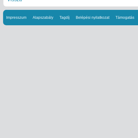
Impresszum
Alapszabály
Tagdíj
Belépési nyilatkozat
Támogatás